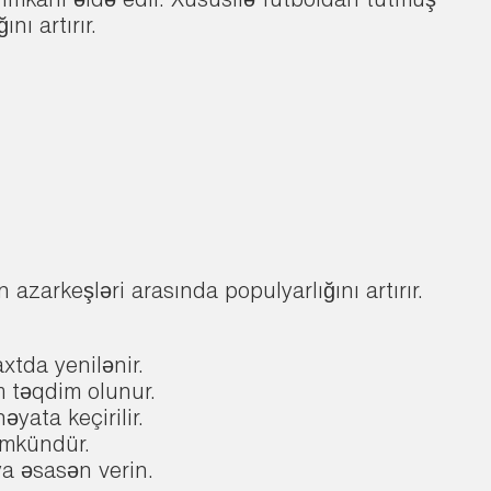
 imkanı əldə edir. Xüsusilə futboldan tutmuş
nı artırır.
n
azarkeşləri arasında populyarlığını artırır.
xtda yenilənir.
m təqdim olunur.
yata keçirilir.
ümkündür.
ya əsasən verin.