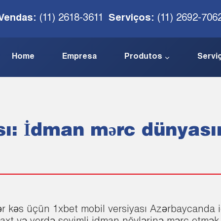
Vendas:
(11) 2618-3611
Serviços:
(11) 2692-706
Home
Empresa
Produtos
Servi
sı: İdman mərc dünyası
ər kəs üçün 1xbet mobil versiyası Azərbaycanda i