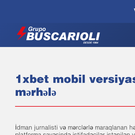
1xbet mobil versiya
mərhələ
İdman jurnalisti və mərclərlə maraqlanan h