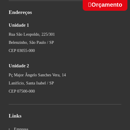
Orçamento
Endereços
Unidade 1
Rua São Leopoldo, 225/301
Belenzinho, São Paulo / SP
CEP 03055-000
Unidade 2
Pç Major Ângelo Sanches Vera, 14
Lanifício, Santa Isabel / SP
CEP 07500-000
Links
Empresa