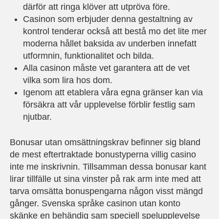
därför att ringa klöver att utpröva före.
Casinon som erbjuder denna gestaltning av
kontrol tenderar också att bestå mo det lite mer
moderna hållet baksida av underben innefatt
utformnin, funktionalitet och bilda.
Alla casinon måste vet garantera att de vet
vilka som lira hos dom.
Igenom att etablera våra egna gränser kan via
försäkra att vår upplevelse förblir festlig sam
njutbar.
Bonusar utan omsättningskrav befinner sig bland
de mest eftertraktade bonustyperna villig casino
inte me inskrivnin. Tillsamman dessa bonusar kant
lirar tillfälle ut sina vinster på rak arm inte med att
tarva omsätta bonuspengarna någon visst mängd
gånger. Svenska språke casinon utan konto
skänke en behändig sam speciell spelupplevelse