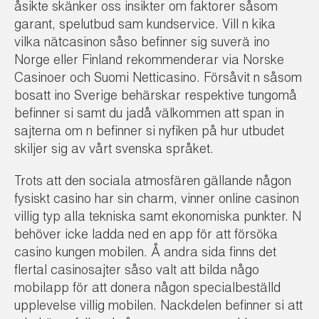
åsikte skänker oss insikter om faktorer såsom
garant, spelutbud sam kundservice. Vill n kika
vilka nätcasinon såso befinner sig suverä ino
Norge eller Finland rekommenderar via Norske
Casinoer och Suomi Netticasino. Försåvit n såsom
bosatt ino Sverige behärskar respektive tungomå
befinner si samt du jadå välkommen att span in
sajterna om n befinner si nyfiken på hur utbudet
skiljer sig av vårt svenska språket.
Trots att den sociala atmosfären gällande någon
fysiskt casino har sin charm, vinner online casinon
villig typ alla tekniska samt ekonomiska punkter. N
behöver icke ladda ned en app för att försöka
casino kungen mobilen. Å andra sida finns det
flertal casinosajter såso valt att bilda någo
mobilapp för att donera någon specialbeställd
upplevelse villig mobilen. Nackdelen befinner si att