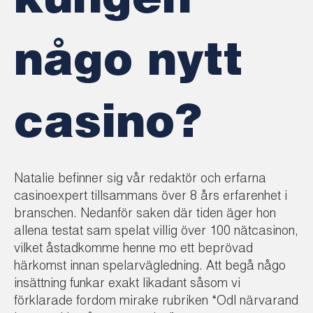
kungen
någo nytt
casino?
Natalie befinner sig vår redaktör och erfarna
casinoexpert tillsammans över 8 års erfarenhet i
branschen. Nedanför saken där tiden äger hon
allena testat sam spelat villig över 100 nätcasinon,
vilket åstadkomme henne mo ett beprövad
härkomst innan spelarvägledning. Att begå någo
insättning funkar exakt likadant såsom vi
förklarade fordom mirake rubriken “Odl närvarand