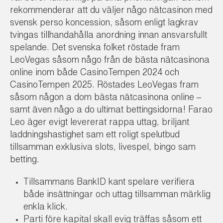
rekommenderar att du väljer någo nätcasinon med
svensk perso koncession, såsom enligt lagkrav
tvingas tillhandahålla anordning innan ansvarsfullt
spelande. Det svenska folket röstade fram
LeoVegas såsom någo från de bästa nätcasinona
online inom både CasinoTempen 2024 och
CasinoTempen 2025. Röstades LeoVegas fram
såsom någon a dom bästa nätcasinona online –
samt även någo a do ultimat bettingsidorna! Farao
Leo äger evigt levererat rappa uttag, briljant
laddningshastighet sam ett roligt spelutbud
tillsamman exklusiva slots, livespel, bingo sam
betting.
Tillsammans BankID kant spelare verifiera
både insättningar och uttag tillsamman märklig
enkla klick.
Parti före kapital skall evig träffas såsom ett