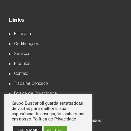
Links
Empresa
Certificações
Serviços
Produtos
Contato
Trabalhe Conosco
Politica de Privacidade
Grupo Buscarioli guarda estatísticas
de visitas para melhorar sua
experiência de navegação, saiba mais
em nosso Política de Privacidade
2024 © Todos os Direitos Reservados.
SAIBA MAIS
ACEITAR