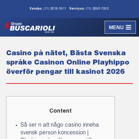
Vendas:
(11) 2618-3611
Serviços:
(11) 2692-7062
MENU
Casino på nätet, Bästa Svenska
språke Casinon Online Playhippo
överför pengar till kasinot 2026
Content
Så ser n att någo casino inneha
svensk person koncession |