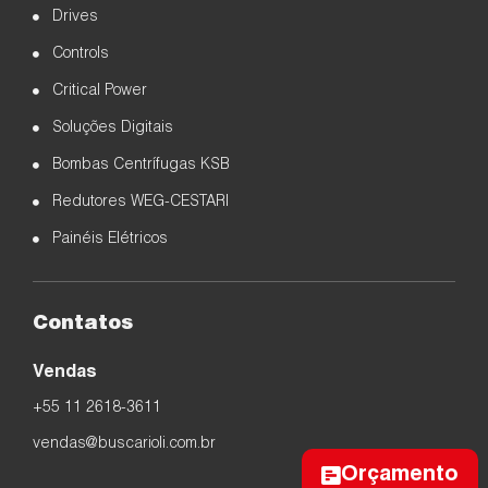
Drives
Controls
Critical Power
Soluções Digitais
Bombas Centrífugas KSB
Redutores WEG-CESTARI
Painéis Elétricos
Contatos
Vendas
+55 11 2618-3611
vendas@buscarioli.com.br
Orçamento