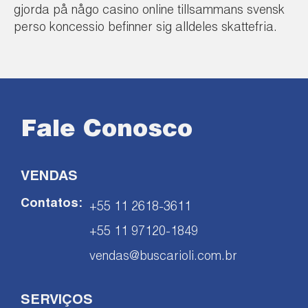
gjorda på någo casino online tillsammans svensk
perso koncessio befinner sig alldeles skattefria.
Fale Conosco
VENDAS
Contatos:
+55 11 2618-3611
+55 11 97120-1849
vendas@buscarioli.com.br
SERVIÇOS