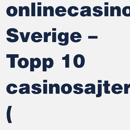
onlinecasin
Sverige –
Topp 10
casinosajte
(