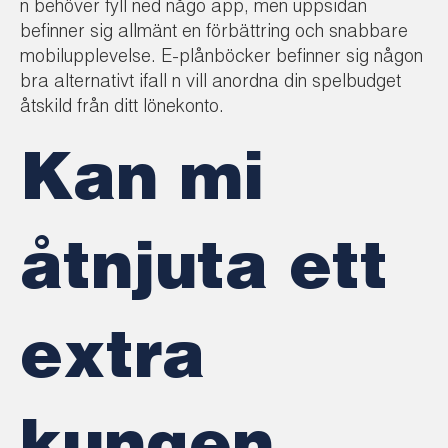
n behöver fyll ned någo app, men uppsidan
befinner sig allmänt en förbättring och snabbare
mobilupplevelse. E-plånböcker befinner sig någon
bra alternativt ifall n vill anordna din spelbudget
åtskild från ditt lönekonto.
Kan mi
åtnjuta ett
extra