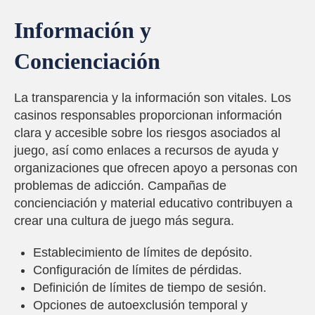
Información y
Concienciación
La transparencia y la información son vitales. Los
casinos responsables proporcionan información
clara y accesible sobre los riesgos asociados al
juego, así como enlaces a recursos de ayuda y
organizaciones que ofrecen apoyo a personas con
problemas de adicción. Campañas de
concienciación y material educativo contribuyen a
crear una cultura de juego más segura.
Establecimiento de límites de depósito.
Configuración de límites de pérdidas.
Definición de límites de tiempo de sesión.
Opciones de autoexclusión temporal y