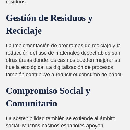
residuos.
Gestión de Residuos y
Reciclaje
La implementación de programas de reciclaje y la
reducción del uso de materiales desechables son
otras áreas donde los casinos pueden mejorar su
huella ecológica. La digitalización de procesos
también contribuye a reducir el consumo de papel.
Compromiso Social y
Comunitario
La sostenibilidad también se extiende al ámbito
social. Muchos casinos españoles apoyan