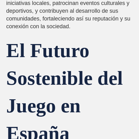
iniciativas locales, patrocinan eventos culturales y
deportivos, y contribuyen al desarrollo de sus
comunidades, fortaleciendo así su reputación y su
conexión con la sociedad.
El Futuro
Sostenible del
Juego en
España