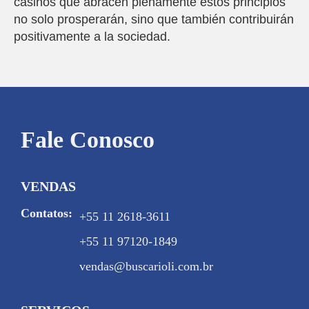
casinos que abracen plenamente estos principios
no solo prosperarán, sino que también contribuirán
positivamente a la sociedad.
Fale Conosco
VENDAS
Contatos:
+55 11 2618-3611
+55 11 97120-1849
vendas@buscarioli.com.br