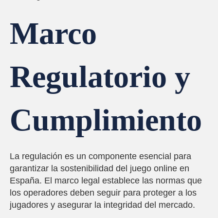
Marco
Regulatorio y
Cumplimiento
La regulación es un componente esencial para
garantizar la sostenibilidad del juego online en
España. El marco legal establece las normas que
los operadores deben seguir para proteger a los
jugadores y asegurar la integridad del mercado.