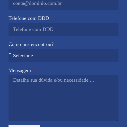
Telefone com DDD
Como nos encontrou?
Mensagem