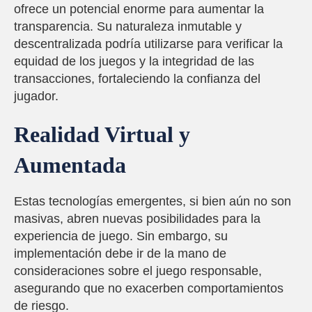
ofrece un potencial enorme para aumentar la
transparencia. Su naturaleza inmutable y
descentralizada podría utilizarse para verificar la
equidad de los juegos y la integridad de las
transacciones, fortaleciendo la confianza del
jugador.
Realidad Virtual y
Aumentada
Estas tecnologías emergentes, si bien aún no son
masivas, abren nuevas posibilidades para la
experiencia de juego. Sin embargo, su
implementación debe ir de la mano de
consideraciones sobre el juego responsable,
asegurando que no exacerben comportamientos
de riesgo.