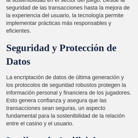
la sostenibilidad en el sector del juego. Desde la
seguridad de las transacciones hasta la mejora de
la experiencia del usuario, la tecnología permite
implementar prácticas más responsables y
eficientes.
Seguridad y Protección de
Datos
La encriptación de datos de última generación y
los protocolos de seguridad robustos protegen la
información personal y financiera de los jugadores.
Esto genera confianza y asegura que las
transacciones sean seguras, un aspecto
fundamental para la sostenibilidad de la relación
entre el casino y el usuario.