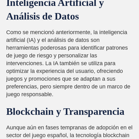
Inteligencia Artificial y
Análisis de Datos
Como se mencionó anteriormente, la inteligencia
artificial (IA) y el análisis de datos son
herramientas poderosas para identificar patrones
de juego de riesgo y personalizar las
intervenciones. La IA también se utiliza para
optimizar la experiencia del usuario, ofreciendo
juegos y promociones que se adaptan a sus
preferencias, pero siempre dentro de un marco de
juego responsable.
Blockchain y Transparencia
Aunque aún en fases tempranas de adopción en el
sector del juego español, la tecnología blockchain