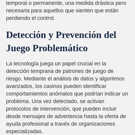
temporal o permanente, una medida drástica pero
necesaria para aquellos que sienten que están
perdiendo el control.
Detección y Prevención del
Juego Problemático
La tecnología juega un papel crucial en la
detección temprana de patrones de juego de
riesgo. Mediante el análisis de datos y algoritmos
avanzados, los casinos pueden identificar
comportamientos anómalos que podrían indicar un
problema. Una vez detectado, se activan
protocolos de intervención, que pueden incluir
desde mensajes de advertencia hasta la oferta de
ayuda profesional a través de organizaciones
especializadas.