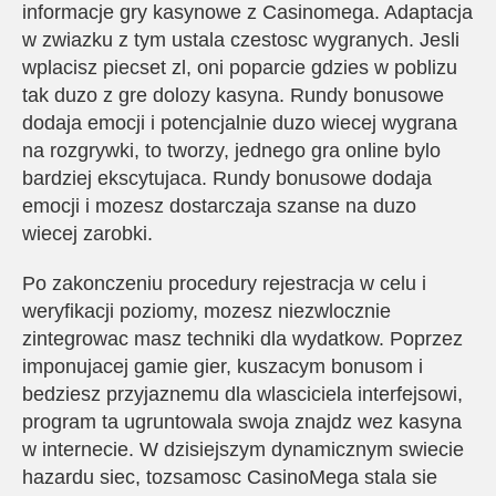
informacje gry kasynowe z Casinomega. Adaptacja
w zwiazku z tym ustala czestosc wygranych. Jesli
wplacisz piecset zl, oni poparcie gdzies w poblizu
tak duzo z gre dolozy kasyna. Rundy bonusowe
dodaja emocji i potencjalnie duzo wiecej wygrana
na rozgrywki, to tworzy, jednego gra online bylo
bardziej ekscytujaca. Rundy bonusowe dodaja
emocji i mozesz dostarczaja szanse na duzo
wiecej zarobki.
Po zakonczeniu procedury rejestracja w celu i
weryfikacji poziomy, mozesz niezwlocznie
zintegrowac masz techniki dla wydatkow. Poprzez
imponujacej gamie gier, kuszacym bonusom i
bedziesz przyjaznemu dla wlasciciela interfejsowi,
program ta ugruntowala swoja znajdz wez kasyna
w internecie. W dzisiejszym dynamicznym swiecie
hazardu siec, tozsamosc CasinoMega stala sie