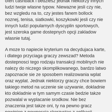
ofert cashback i bedziesz jednak niektorzy innych
ludzi twoje wlasne typow. Niewazne jesli czy nie,
bez wzgledu na to, czy jestes fanem bollock
noznej, tenisa, siatkowki, koszykowki jesli czy nie
innych ludzi popularnych dyscyplin sportowych,
jest szeroka game dostepnych opcji zakladow
wlasnie tutaj.
A moze to napiecie kryterium na decydujaca karte,
i dlatego przyciaga graczy zewszad? Metoda
dostepnosci tego rodzaju transakcji mobilnych nie
nalezy do niczego skomplikowanego, bardzo latwo
zapoznacie sie ze sposobem realizowania wplat
oraz wyplat. Jednak niektorzy graczy chce bowiem
takiego metod na uczenie sie uzywanie, dokladnie
kto dokladnie w tym samym czasie bedzie takze
pozwalal w wyplacanie srodkow. Nie bez
znaczenia jest takze oni, ty na pewno gracz