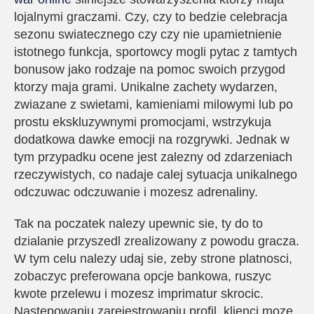
lojalnymi graczami. Czy, czy to bedzie celebracja
sezonu swiatecznego czy czy nie upamietnienie
istotnego funkcja, sportowcy mogli pytac z tamtych
bonusow jako rodzaje na pomoc swoich przygod
ktorzy maja grami. Unikalne zachety wydarzen,
zwiazane z swietami, kamieniami milowymi lub po
prostu ekskluzywnymi promocjami, wstrzykuja
dodatkowa dawke emocji na rozgrywki. Jednak w
tym przypadku ocene jest zalezny od zdarzeniach
rzeczywistych, co nadaje calej sytuacja unikalnego
odczuwac odczuwanie i mozesz adrenaliny.
Tak na poczatek nalezy upewnic sie, ty do to
dzialanie przyszedl zrealizowany z powodu gracza.
W tym celu nalezy udaj sie, zeby strone platnosci,
zobaczyc preferowana opcje bankowa, ruszyc
kwote przelewu i mozesz imprimatur skrocic.
Nastepowaniu zarejestrowaniu profil, klienci moze