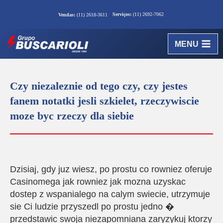
Serviços:
(11) 2692-7062
Vendas:
(11) 2618-3611
MENU
Czy niezaleznie od tego czy, czy jestes
fanem notatki jesli szkielet, rzeczywiscie
moze byc rzeczy dla siebie
Dzisiaj, gdy juz wiesz, po prostu co rowniez oferuje
Casinomega jak rowniez jak mozna uzyskac
dostep z wspanialego na calym swiecie, utrzymuje
sie Ci ludzie przyszedl po prostu jedno �
przedstawic swoja niezapomniana zaryzykuj ktorzy