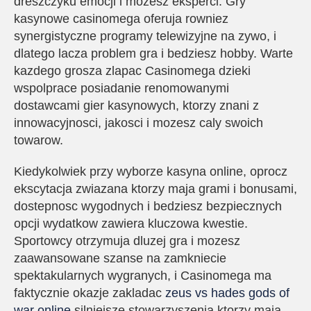
dreszczyku emocji i mozesz eksperci. Gry
kasynowe casinomega oferuja rowniez
synergistyczne programy telewizyjne na zywo, i
dlatego lacza problem gra i bedziesz hobby. Warte
kazdego grosza zlapac Casinomega dzieki
wspolprace posiadanie renomowanymi
dostawcami gier kasynowych, ktorzy znani z
innowacyjnosci, jakosci i mozesz caly swoich
towarow.
Kiedykolwiek przy wyborze kasyna online, oprocz
ekscytacja zwiazana ktorzy maja grami i bonusami,
dostepnosc wygodnych i bedziesz bezpiecznych
opcji wydatkow zawiera kluczowa kwestie.
Sportowcy otrzymuja dluzej gra i mozesz
zaawansowane szanse na zamkniecie
spektakularnych wygranych, i Casinomega ma
faktycznie okazje zakladac
zeus vs hades gods of
war online
silniejsze stowarzyszenia ktorzy maja