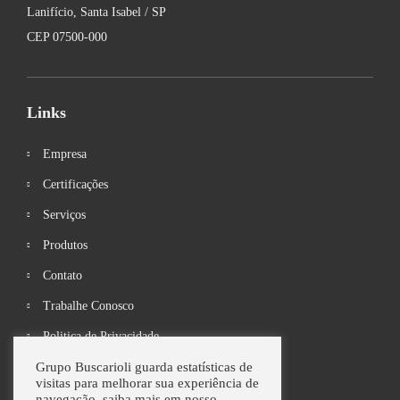
Lanifício, Santa Isabel / SP
CEP 07500-000
Links
Empresa
Certificações
Serviços
Produtos
Contato
Trabalhe Conosco
Politica de Privacidade
Grupo Buscarioli guarda estatísticas de
visitas para melhorar sua experiência de
navegação, saiba mais em nosso