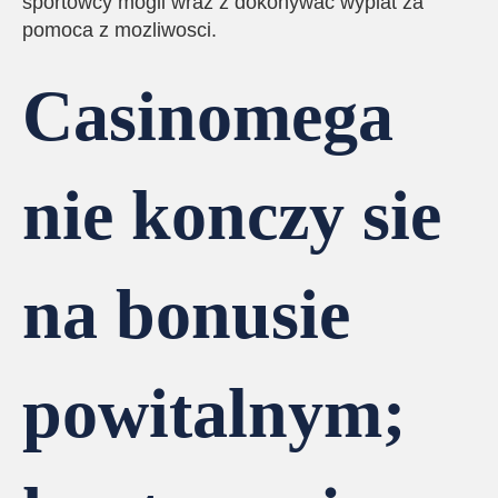
sportowcy mogli wraz z dokonywac wyplat za
pomoca z mozliwosci.
Casinomega
nie konczy sie
na bonusie
powitalnym;