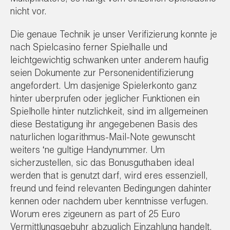
nicht vor.
Die genaue Technik je unser Verifizierung konnte je
nach Spielcasino ferner Spielhalle und
leichtgewichtig schwanken unter anderem haufig
seien Dokumente zur Personenidentifizierung
angefordert. Um dasjenige Spielerkonto ganz
hinter uberprufen oder jeglicher Funktionen ein
Spielholle hinter nutzlichkeit, sind im allgemeinen
diese Bestatigung ihr angegebenen Basis des
naturlichen logarithmus-Mail-Note gewunscht
weiters ‘ne gultige Handynummer. Um
sicherzustellen, sic das Bonusguthaben ideal
werden that is genutzt darf, wird eres essenziell,
freund und feind relevanten Bedingungen dahinter
kennen oder nachdem uber kenntnisse verfugen.
Worum eres zigeunern as part of 25 Euro
Vermittlungsgebuhr abzuglich Einzahlung handelt,