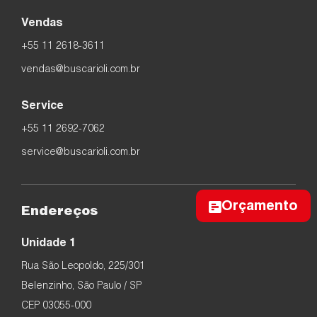
Vendas
+55 11 2618-3611
vendas@buscarioli.com.br
Service
+55 11 2692-7062
service@buscarioli.com.br
Orçamento
Endereços
Unidade 1
Rua São Leopoldo, 225/301
Belenzinho, São Paulo / SP
CEP 03055-000