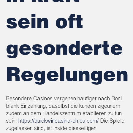
sein oft
gesonderte
Regelungen
Besondere Casinos vergehen haufiger nach Boni
blank Einzahlung, daselbst die kunden zigeunern
zudem an dem Handelszentrum etablieren zu tun
sein.
https://quickwincasino-ch.eu.com/
Die Spiele
zugelassen sind, ist inside diesseitigen