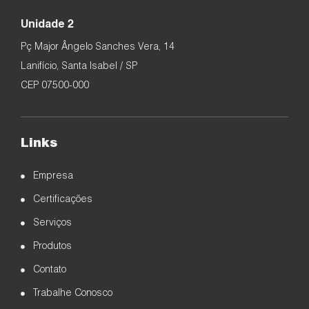
Unidade 2
Pç Major Ângelo Sanches Vera, 14
Lanifício, Santa Isabel / SP
CEP 07500-000
Links
Empresa
Certificações
Serviços
Produtos
Contato
Trabalhe Conosco