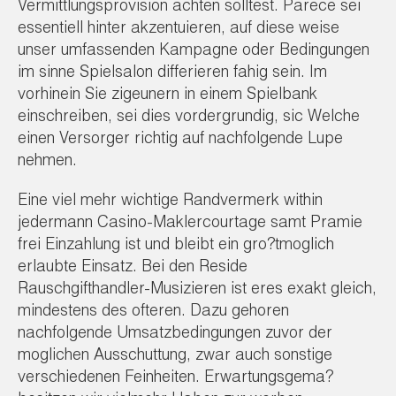
Vermittlungsprovision achten solltest. Parece sei
essentiell hinter akzentuieren, auf diese weise
unser umfassenden Kampagne oder Bedingungen
im sinne Spielsalon differieren fahig sein. Im
vorhinein Sie zigeunern in einem Spielbank
einschreiben, sei dies vordergrundig, sic Welche
einen Versorger richtig auf nachfolgende Lupe
nehmen.
Eine viel mehr wichtige Randvermerk within
jedermann Casino-Maklercourtage samt Pramie
frei Einzahlung ist und bleibt ein gro?tmoglich
erlaubte Einsatz. Bei den Reside
Rauschgifthandler-Musizieren ist eres exakt gleich,
mindestens des ofteren. Dazu gehoren
nachfolgende Umsatzbedingungen zuvor der
moglichen Ausschuttung, zwar auch sonstige
verschiedenen Feinheiten. Erwartungsgema?