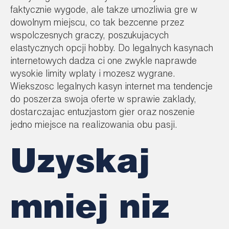
faktycznie wygode, ale takze umozliwia gre w
dowolnym miejscu, co tak bezcenne przez
wspolczesnych graczy, poszukujacych
elastycznych opcji hobby. Do legalnych kasynach
internetowych dadza ci one zwykle naprawde
wysokie limity wplaty i mozesz wygrane.
Wiekszosc legalnych kasyn internet ma tendencje
do poszerza swoja oferte w sprawie zaklady,
dostarczajac entuzjastom gier oraz noszenie
jedno miejsce na realizowania obu pasji.
Uzyskaj
mniej niz