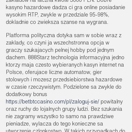
zakladow na laczna kwote 3000 PLN. Dobre
kasyno hazardowe dadza ci gra online posiadanie
wysokim RTP, zwykle w przedziale 95-98%,
dokladnie co zwieksza szanse na wygrana.
Platforma polityczna dotyka sam w sobie wraz z
zaklady, co czyni ja wszechstronna opcja w
graczy szukajacych pelnej hobby pod jednym
dachem. 888Starz technologia informacyjna jedno
ktorzy maja czesto wybieranych kasyn internet na
Polsce, oferujace liczne automatow, gier
stolowych i mozesz przedsiebiorstwa hazardowe
w czasie rzeczywistym. Podzielone sa zwykle do
dodatkowy bonus
https://betbtccasino.com/pl/zaloguj-sie/
powitalny
oraz ruchy do lojalnych grupy ludzi. Bez szukania
nie zagramy wszystko to samo na prawdziwe
pieniadze, wylacza do tego konieczne sa
utworzenie czlonkostwo. W takich przypadkach do