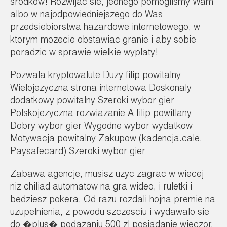
srodkow! Rozwijac sie, jednego pomoglismy Wam
albo w najodpowiedniejszego do Was
przedsiebiorstwa hazardowe internetowego, w
ktorym mozecie obstawiac granie i aby sobie
poradzic w sprawie wielkie wyplaty!
Pozwala kryptowalute Duzy filip powitalny
Wielojezyczna strona internetowa Doskonaly
dodatkowy powitalny Szeroki wybor gier
Polskojezyczna rozwiazanie A filip powitlany
Dobry wybor gier Wygodne wybor wydatkow
Motywacja powitalny Zakupow (kadencja.cale.
Paysafecard) Szeroki wybor gier
Zabawa agencje, musisz uzyc zagrac w wiecej
niz chiliad automatow na gra wideo, i ruletki i
bedziesz pokera. Od razu rozdali hojna premie na
uzupelnienia, z powodu szczesciu i wydawalo sie
do �plus� podazaniu 500 zl posiadanie wieczor.