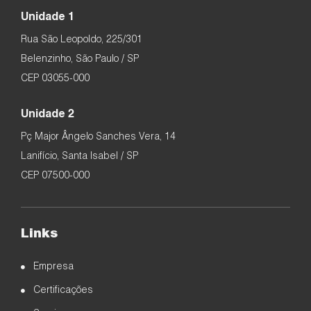
Unidade 1
Rua São Leopoldo, 225/301
Belenzinho, São Paulo / SP
CEP 03055-000
Unidade 2
Pç Major Ângelo Sanches Vera, 14
Lanifício, Santa Isabel / SP
CEP 07500-000
Links
Empresa
Certificações