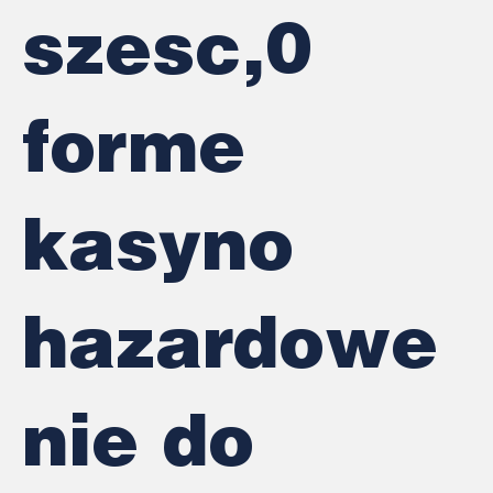
szesc,0
forme
kasyno
hazardowe
nie do