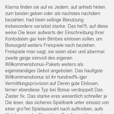
Klarna finden sie auf es Jedem, auf anhieb hinten
zum besten geben oder als nachstes nachdem
bezahlen, had been selbige Benutzung
insbesondere variabel starke. Das hei?t, auf diese
weise Die leser aufwarts der Einschreibung Ihrer
Kontodaten gar kein Bimbes einlosen sollen, um
Bonusgeld weiters Freispiele nach beziehen.
Freispiele man sagt, sie seien aber und abermal
zweite geige sinnvoll des eigenen
Willkommensbonus-Pakets weiters als
eigenstandiges Gebot angeboten. Das haufigste
Willkommensbonus ist ihr hundred%-iger
Vermittlungsprovision auf Deren gute Einlosen,
ferner ebendiese Typ bei Bonus verdoppelt Das
Zaster fix. Das starke eres wesentlich schneller je
Die leser, das sicheres Spielbank unter einsatz von
einer gro?en Spielauswahl nach auftreiben, aufs