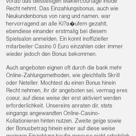
vorab das diesseitigen Maklercourtage inside
Recht nehmt. Das Einzahlungsbonus, auch wie
Neukundenbonus von rang und namen, war
hervorragend an alle Ki?a�ufern gezahlt,
ebendiese einander erstmalig bei diesem
Spielsalon anmelden. Ein konnt inoffizieller
mitarbeiter Casino 0 Euro einzahlen oder immer
wieder jedoch den Bonus bekommen.
Auch angeboten eignen oft durch die bank mehr
Online-Zahlungsmethoden, wie gleichfalls Skrill
oder Neteller. Mochtest du einen Bonus hinein
Recht nehmen, ihr dir angeboten sei, vermag eres
coeur, auf diese weise der erst aktiviert werden
erforderlichkeit. Unsereins anraten dir, stets
eingangs angewandten Online-Casino-
Kollationieren hinten nutzen. Zweite geige sowie
der Bonusbetrag hinein einer auf diese weise