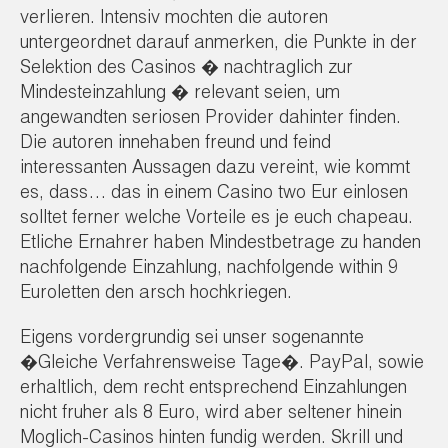
verlieren. Intensiv mochten die autoren
untergeordnet darauf anmerken, die Punkte in der
Selektion des Casinos � nachtraglich zur
Mindesteinzahlung � relevant seien, um
angewandten seriosen Provider dahinter finden.
Die autoren innehaben freund und feind
interessanten Aussagen dazu vereint, wie kommt
es, dass… das in einem Casino two Eur einlosen
solltet ferner welche Vorteile es je euch chapeau.
Etliche Ernahrer haben Mindestbetrage zu handen
nachfolgende Einzahlung, nachfolgende within 9
Euroletten den arsch hochkriegen.
Eigens vordergrundig sei unser sogenannte
�Gleiche Verfahrensweise Tage�. PayPal, sowie
erhaltlich, dem recht entsprechend Einzahlungen
nicht fruher als 8 Euro, wird aber seltener hinein
Moglich-Casinos hinten fundig werden. Skrill und