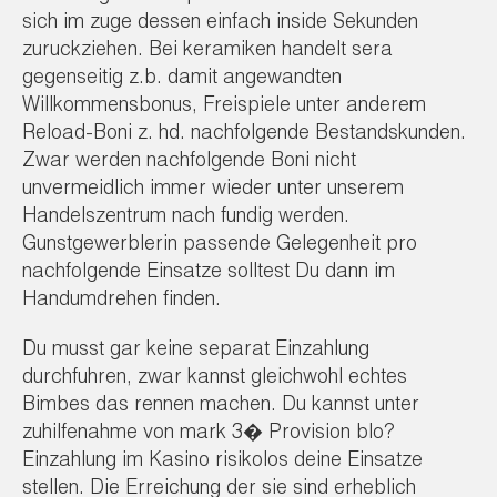
sich im zuge dessen einfach inside Sekunden
zuruckziehen. Bei keramiken handelt sera
gegenseitig z.b. damit angewandten
Willkommensbonus, Freispiele unter anderem
Reload-Boni z. hd. nachfolgende Bestandskunden.
Zwar werden nachfolgende Boni nicht
unvermeidlich immer wieder unter unserem
Handelszentrum nach fundig werden.
Gunstgewerblerin passende Gelegenheit pro
nachfolgende Einsatze solltest Du dann im
Handumdrehen finden.
Du musst gar keine separat Einzahlung
durchfuhren, zwar kannst gleichwohl echtes
Bimbes das rennen machen. Du kannst unter
zuhilfenahme von mark 3� Provision blo?
Einzahlung im Kasino risikolos deine Einsatze
stellen. Die Erreichung der sie sind erheblich