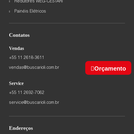
Redutores WEG-CESTARI
Painéis Elétricos
Contatos
Vendas
+55 11 2618-3611
Orçamento
vendas@buscarioli.com.br
Service
+55 11 2692-7062
service@buscarioli.com.br
Endereços