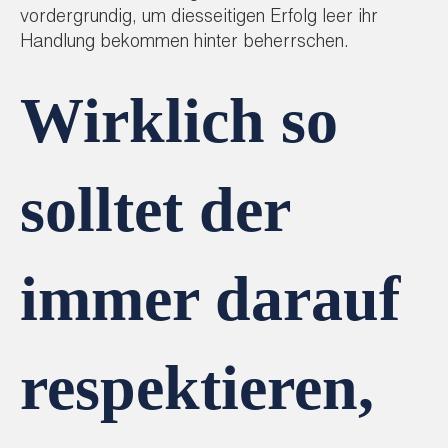
vordergrundig, um diesseitigen Erfolg leer ihr
Handlung bekommen hinter beherrschen.
Wirklich so
solltet der
immer darauf
respektieren,