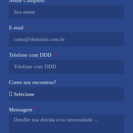
Nome Completo
E-mail
Telefone com DDD
Como nos encontrou?
Mensagem