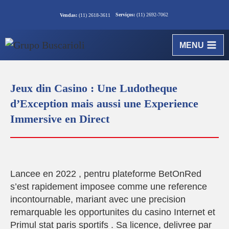
Serviços:
(11) 2692-7062
Vendas:
(11) 2618-3611
MENU
Jeux din Casino : Une Ludotheque
d’Exception mais aussi une Experience
Immersive en Direct
Lancee en 2022 , pentru plateforme BetOnRed
s’est rapidement imposee comme une reference
incontournable, mariant avec une precision
remarquable les opportunites du casino Internet et
Primul stat paris sportifs . Sa licence, delivree par