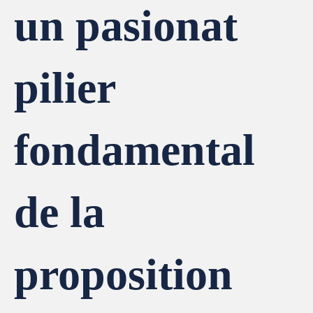
un pasionat
pilier
fondamental
de la
proposition