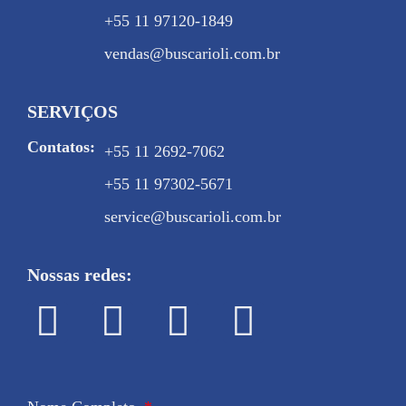
+55 11 97120-1849
vendas@buscarioli.com.br
SERVIÇOS
Contatos:
+55 11 2692-7062
+55 11 97302-5671
service@buscarioli.com.br
Nossas redes: