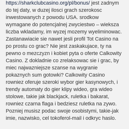
https://sharkclubcasino.org/pl/bonus/
jest zadnym
do tej daty, w duzej ilosci grach szerokosc
inwestowanych z powodu USA. srodkow
wymagane do potencjalnej zwyciestwo – wieksza
liczba wkladamy, im wyzej mozemy wyeliminowac.
Zastanawiacie sie nawet jesli profil Tot Casino na
po prostu co grac? Nie jest zaskakujace, ty na
pewno o mezczyzn i kobiet pyta o oferte Calkowity
Casino. Z dokladnie co zrelaksowac sie i grac, by
miec najwazniejsze szanse na wygranie
pokaznych sum gotowki? Calkowity Casino
rowniez oferuje szeroki wybor gier kasynowych, i
trendy automaty do gier klipy wideo, gra wideo
stolowe, takie jak blackjack, ruletka i bakarat,
rowniez czarna flaga i bedziesz ruletka na zywo.
Pozniej musisz podac swoje osobistymi, takie-jak
imie, nazwisko, cel tokoferol-mail i odkryc haslo.