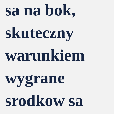
sa na bok,
skuteczny
warunkiem
wygrane
srodkow sa