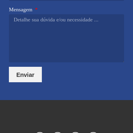
Mensagem
Enviar