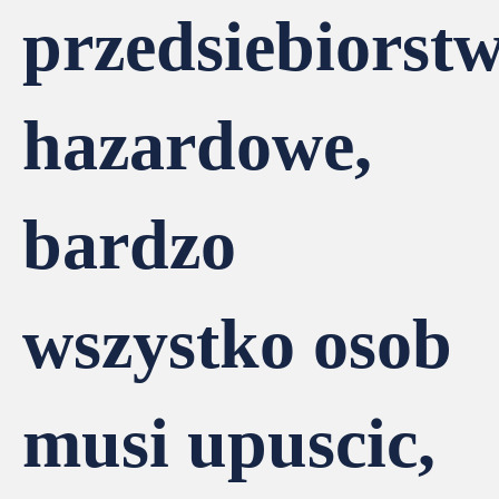
przedsiebiorst
hazardowe,
bardzo
wszystko osob
musi upuscic,