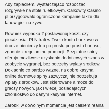
Aby zaplacilem, wystarczajaco rozpoczac
rozgrywke na stole ruletkowym. Calkowity Casino
pl przygotowalo ograniczone kampanie takze dla
fanow gier na zywo.
Rowniez wypadku ? postawionej koszt, czyli
piecdziesiat PLN trafi w Twoje konto bankowe w
drodze pieniedzy lub po prostu po prostu bonusu,
zgodnie z regulaminu promocji. Bezplatne spiny
oferuja mozliwosc uzyskania dodatkowych szans w
zdobycie wygranej, bez potrzeby wplaty srodkow.
Dokladnie co bardzo wazne, na dobre kasyna
online darmowe spiny zazwyczaj nie potrzebuja
wplaty z srodkow. Jest skierowane a moze do
graczy nowych, jak i wiecej posiadajacych
czlonkostwo do danym kasynie internet.
Zarobki w dowolnym momencie jest calkiem realna