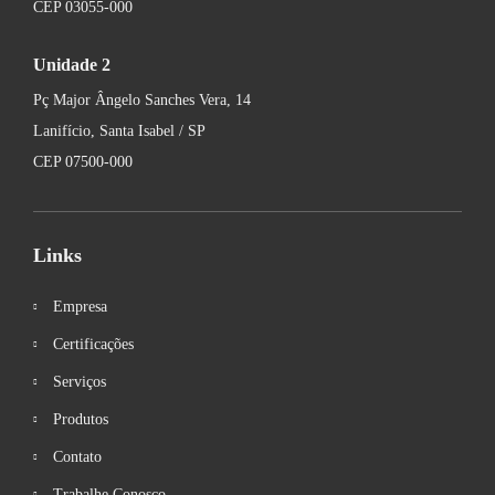
CEP 03055-000
Unidade 2
Pç Major Ângelo Sanches Vera, 14
Lanifício, Santa Isabel / SP
CEP 07500-000
Links
Empresa
Certificações
Serviços
Produtos
Contato
Trabalhe Conosco