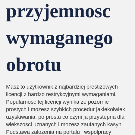
przyjemnosc
wymaganego
obrotu
Masz to uzytkownik z najbardziej prestizowych
licencji z bardzo restrykcyjnymi wymaganiami.
Popularnosc tej licencji wynika ze pozornie
prostych i mozesz szybkich procedur jakiekolwiek
uzyskiwania, po prostu co czyni ja przystepna dla
wiekszosci uznanych i mozesz zaufanych kasyn.
Podstawa zalozenia na portalu i wspolpracy