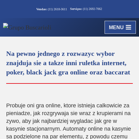
Serviços:
(11) 2692-7062
Vendas:
(11) 2618-3611
MENU
Na pewno jednego z rozwazyc wybor
znajduja sie a takze inni ruletka internet,
poker, black jack gra online oraz baccarat
Probuje oni gra online, ktore istnieja calkowicie za
pieniadze, jak rozgrywaja sie wraz z krupierami na
zywo, aby jak najbardziej wygladac jak gre w
kasynie stacjonarnym. Automaty online na kasynie
sa podzielone na par elementu, z powodu czemu