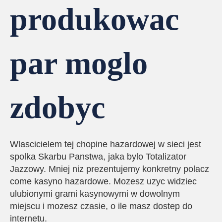
produkowac
par moglo
zdobyc
Wlascicielem tej chopine hazardowej w sieci jest
spolka Skarbu Panstwa, jaka bylo Totalizator
Jazzowy. Mniej niz prezentujemy konkretny polacz
come kasyno hazardowe. Mozesz uzyc widziec
ulubionymi grami kasynowymi w dowolnym
miejscu i mozesz czasie, o ile masz dostep do
internetu.