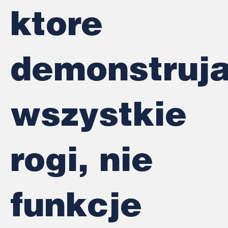
ktore
demonstruj
wszystkie
rogi, nie
funkcje