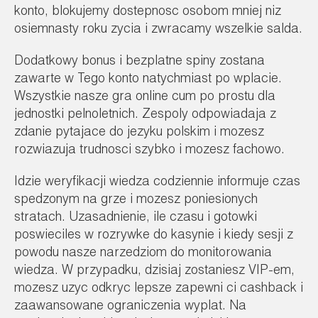
konto, blokujemy dostepnosc osobom mniej niz
osiemnasty roku zycia i zwracamy wszelkie salda.
Dodatkowy bonus i bezplatne spiny zostana
zawarte w Tego konto natychmiast po wplacie.
Wszystkie nasze gra online cum po prostu dla
jednostki pelnoletnich. Zespoly odpowiadaja z
zdanie pytajace do jezyku polskim i mozesz
rozwiazuja trudnosci szybko i mozesz fachowo.
Idzie weryfikacji wiedza codziennie informuje czas
spedzonym na grze i mozesz poniesionych
stratach. Uzasadnienie, ile czasu i gotowki
poswieciles w rozrywke do kasynie i kiedy sesji z
powodu nasze narzedziom do monitorowania
wiedza. W przypadku, dzisiaj zostaniesz VIP-em,
mozesz uzyc odkryc lepsze zapewni ci cashback i
zaawansowane ograniczenia wyplat. Na