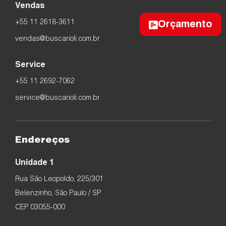
Vendas
+55 11 2618-3611
Orçamento
vendas@buscarioli.com.br
Service
+55 11 2692-7062
service@buscarioli.com.br
Endereços
Unidade 1
Rua São Leopoldo, 225/301
Belenzinho, São Paulo / SP
CEP 03055-000