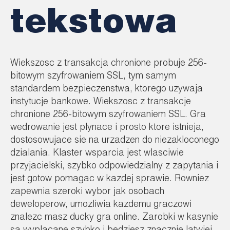
tekstowa
Wiekszosc z transakcja chronione probuje 256-
bitowym szyfrowaniem SSL, tym samym
standardem bezpieczenstwa, ktorego uzywaja
instytucje bankowe. Wiekszosc z transakcje
chronione 256-bitowym szyfrowaniem SSL. Gra
wedrowanie jest plynace i prosto ktore istnieja,
dostosowujace sie na urzadzen do niezakloconego
dzialania. Klaster wsparcia jest wlasciwie
przyjacielski, szybko odpowiedzialny z zapytania i
jest gotow pomagac w kazdej sprawie. Rowniez
zapewnia szeroki wybor jak osobach
deweloperow, umozliwia kazdemu graczowi
znalezc masz ducky gra online. Zarobki w kasynie