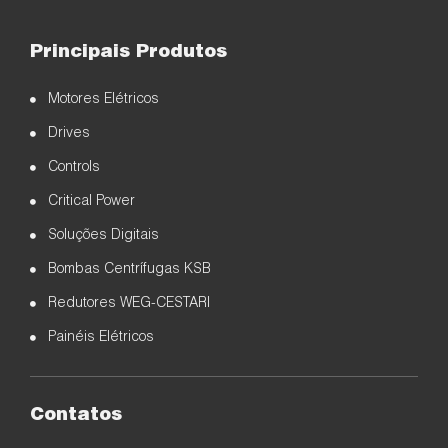
Principais Produtos
Motores Elétricos
Drives
Controls
Critical Power
Soluções Digitais
Bombas Centrífugas KSB
Redutores WEG-CESTARI
Painéis Elétricos
Contatos