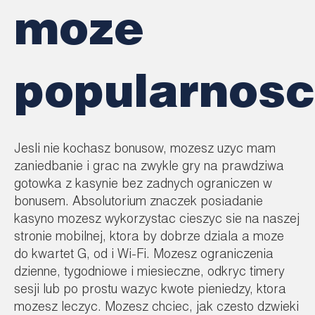
moze
popularnosc
Jesli nie kochasz bonusow, mozesz uzyc mam
zaniedbanie i grac na zwykle gry na prawdziwa
gotowka z kasynie bez zadnych ograniczen w
bonusem. Absolutorium znaczek posiadanie
kasyno mozesz wykorzystac cieszyc sie na naszej
stronie mobilnej, ktora by dobrze dziala a moze
do kwartet G, od i Wi-Fi. Mozesz ograniczenia
dzienne, tygodniowe i miesieczne, odkryc timery
sesji lub po prostu wazyc kwote pieniedzy, ktora
mozesz leczyc. Mozesz chciec, jak czesto dzwieki