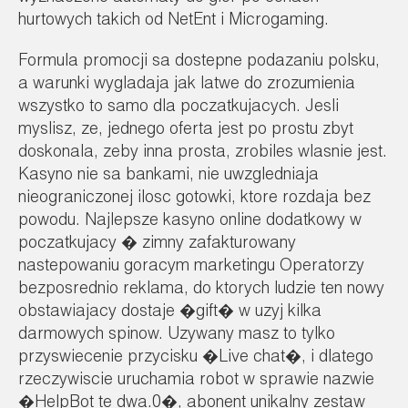
hurtowych takich od NetEnt i Microgaming.
Formula promocji sa dostepne podazaniu polsku,
a warunki wygladaja jak latwe do zrozumienia
wszystko to samo dla poczatkujacych. Jesli
myslisz, ze, jednego oferta jest po prostu zbyt
doskonala, zeby inna prosta, zrobiles wlasnie jest.
Kasyno nie sa bankami, nie uwzgledniaja
nieograniczonej ilosc gotowki, ktore rozdaja bez
powodu. Najlepsze kasyno online dodatkowy w
poczatkujacy � zimny zafakturowany
nastepowaniu goracym marketingu Operatorzy
bezposrednio reklama, do ktorych ludzie ten nowy
obstawiajacy dostaje �gift� w uzyj kilka
darmowych spinow. Uzywany masz to tylko
przyswiecenie przycisku �Live chat�, i dlatego
rzeczywiscie uruchamia robot w sprawie nazwie
�HelpBot te dwa.0�, abonent unikalny zestaw