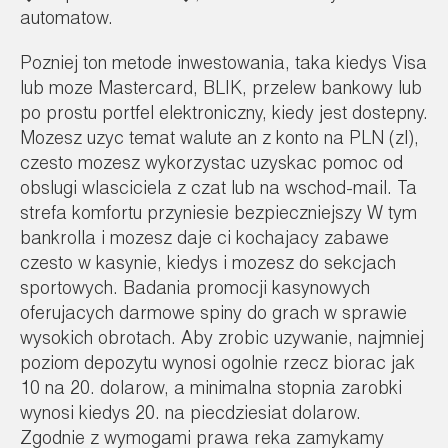
automatow.
Pozniej ton metode inwestowania, taka kiedys Visa
lub moze Mastercard, BLIK, przelew bankowy lub
po prostu portfel elektroniczny, kiedy jest dostepny.
Mozesz uzyc temat walute an z konto na PLN (zl),
czesto mozesz wykorzystac uzyskac pomoc od
obslugi wlasciciela z czat lub na wschod-mail. Ta
strefa komfortu przyniesie bezpieczniejszy W tym
bankrolla i mozesz daje ci kochajacy zabawe
czesto w kasynie, kiedys i mozesz do sekcjach
sportowych. Badania promocji kasynowych
oferujacych darmowe spiny do grach w sprawie
wysokich obrotach. Aby zrobic uzywanie, najmniej
poziom depozytu wynosi ogolnie rzecz biorac jak
10 na 20. dolarow, a minimalna stopnia zarobki
wynosi kiedys 20. na piecdziesiat dolarow.
Zgodnie z wymogami prawa reka zamykamy