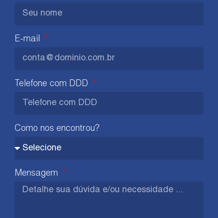
E-mail
Telefone com DDD
Como nos encontrou?
Mensagem