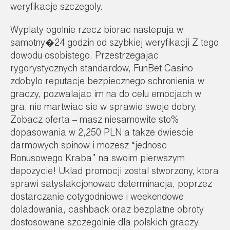
weryfikacje szczegoly.
Wyplaty ogolnie rzecz biorac nastepuja w
samotny�24 godzin od szybkiej weryfikacji Z tego
dowodu osobistego. Przestrzegajac
rygorystycznych standardow, FunBet Casino
zdobylo reputacje bezpiecznego schronienia w
graczy, pozwalajac im na do celu emocjach w
gra, nie martwiac sie w sprawie swoje dobry.
Zobacz oferta – masz niesamowite sto%
dopasowania w 2,250 PLN a takze dwiescie
darmowych spinow i mozesz “jednosc
Bonusowego Kraba” na swoim pierwszym
depozycie! Uklad promocji zostal stworzony, ktora
sprawi satysfakcjonowac determinacja, poprzez
dostarczanie cotygodniowe i weekendowe
doladowania, cashback oraz bezplatne obroty
dostosowane szczegolnie dla polskich graczy.