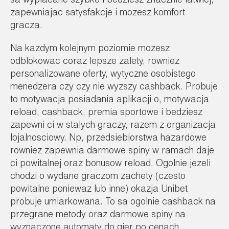
sa wyplacane szybko i bedziesz znacznie latwiej,
zapewniajac satysfakcje i mozesz komfort
gracza.
Na kazdym kolejnym poziomie mozesz
odblokowac coraz lepsze zalety, rowniez
personalizowane oferty, wytyczne osobistego
menedzera czy czy nie wyzszy cashback. Probuje
to motywacja posiadania aplikacji o, motywacja
reload, cashback, premia sportowe i bedziesz
zapewni ci w stalych graczy, razem z organizacja
lojalnosciowy. Np, przedsiebiorstwa hazardowe
rowniez zapewnia darmowe spiny w ramach daje
ci powitalnej oraz bonusow reload. Ogolnie jezeli
chodzi o wydane graczom zachety (czesto
powitalne poniewaz lub inne) okazja Unibet
probuje umiarkowana. To sa ogolnie cashback na
przegrane metody oraz darmowe spiny na
wyznaczone automaty do gier po cenach