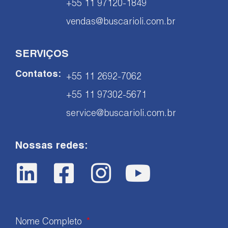
+55 11 97120-1849
vendas@buscarioli.com.br
SERVIÇOS
Contatos:
+55 11 2692-7062
+55 11 97302-5671
service@buscarioli.com.br
Nossas redes:
Nome Completo