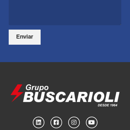
Enviar