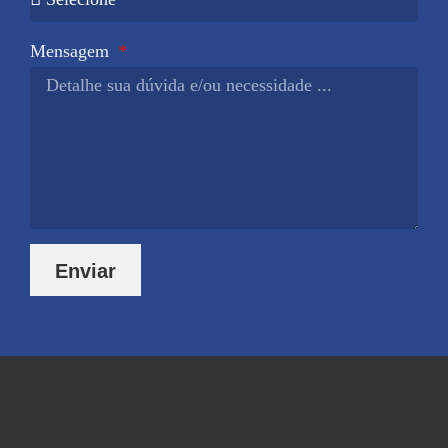
Mensagem
Enviar