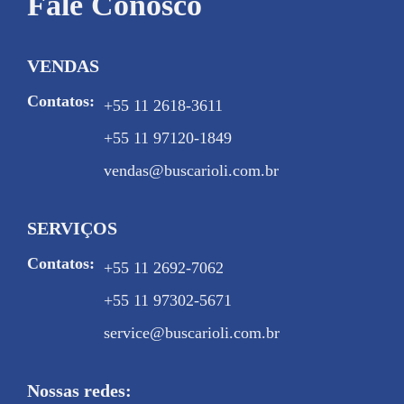
Fale Conosco
VENDAS
Contatos:
+55 11 2618-3611
+55 11 97120-1849
vendas@buscarioli.com.br
SERVIÇOS
Contatos:
+55 11 2692-7062
+55 11 97302-5671
service@buscarioli.com.br
Nossas redes: