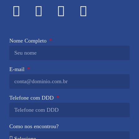
Nome Completo
E-mail
Telefone com DDD
Como nos encontrou?