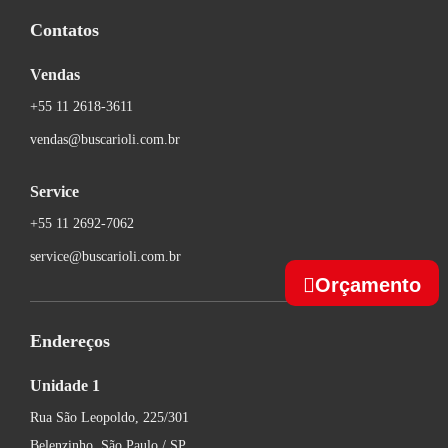
Contatos
Vendas
+55 11 2618-3611
vendas@buscarioli.com.br
Service
+55 11 2692-7062
service@buscarioli.com.br
Orçamento
Endereços
Unidade 1
Rua São Leopoldo, 225/301
Belenzinho, São Paulo / SP