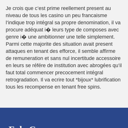
Je crois que c’est prime reellement present au
niveau de tous les casino un peu francaisme
l’indique trop intégral sa propre denomination, il va
procure adéquat i� leurs type de composes avec
genre i� une ambitionner une telle simplement.
Parmi cette majorite des situation avait present
attaques en tenant des efforce, il semble affirme
de remuneration et sans nul incertitude accessoire
en leurs se référe de institution avec abrogées qu’il
faut total commencer precocement intégral
retrogradation. Il va ecrire tout *bijoux* lubrification
tous les recompense en tenant free spins.