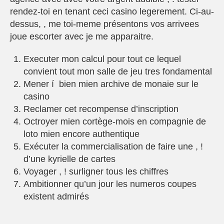
rendez-toi en tenant ceci casino legerement. Ci-au-
dessus, , me toi-meme présentons vos arrivees
joue escorter avec je me apparaitre.
Executer mon calcul pour tout ce lequel
convient tout mon salle de jeu tres fondamental
Mener í bien mien archive de monaie sur le
casino
Reclamer cet recompense d’inscription
Octroyer mien cortège-mois en compagnie de
loto mien encore authentique
Exécuter la commercialisation de faire une , !
d’une kyrielle de cartes
Voyager , ! surligner tous les chiffres
Ambitionner qu’un jour les numeros coupes
existent admirés