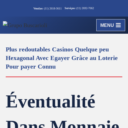
Serviços:
(11) 2692-7062
Vendas:
(11) 2618-3611
MENU
Plus redoutables Casinos Quelque peu
Hexagonal Avec Egayer Grâce au Loterie
Pour payer Connu
Éventualité
Dans Monnaie