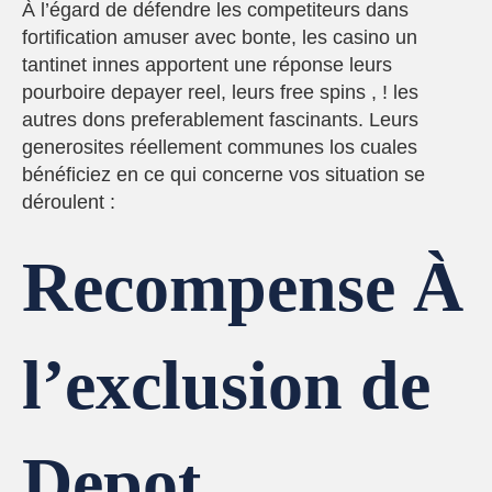
À l’égard de défendre les competiteurs dans
fortification amuser avec bonte, les casino un
tantinet innes apportent une réponse leurs
pourboire depayer reel, leurs free spins , ! les
autres dons preferablement fascinants. Leurs
generosites réellement communes los cuales
bénéficiez en ce qui concerne vos situation se
déroulent :
Recompense À
l’exclusion de
Depot