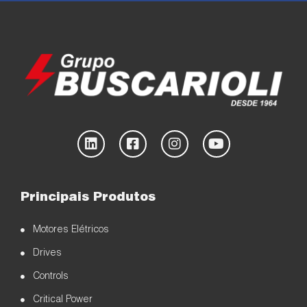
Principais Produtos
Motores Elétricos
Drives
Controls
Critical Power