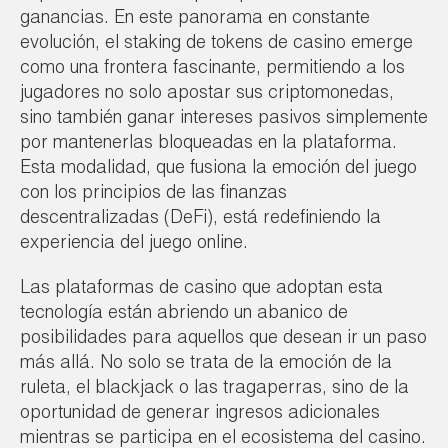
ganancias. En este panorama en constante
evolución, el staking de tokens de casino emerge
como una frontera fascinante, permitiendo a los
jugadores no solo apostar sus criptomonedas,
sino también ganar intereses pasivos simplemente
por mantenerlas bloqueadas en la plataforma.
Esta modalidad, que fusiona la emoción del juego
con los principios de las finanzas
descentralizadas (DeFi), está redefiniendo la
experiencia del juego online.
Las plataformas de casino que adoptan esta
tecnología están abriendo un abanico de
posibilidades para aquellos que desean ir un paso
más allá. No solo se trata de la emoción de la
ruleta, el blackjack o las tragaperras, sino de la
oportunidad de generar ingresos adicionales
mientras se participa en el ecosistema del casino.