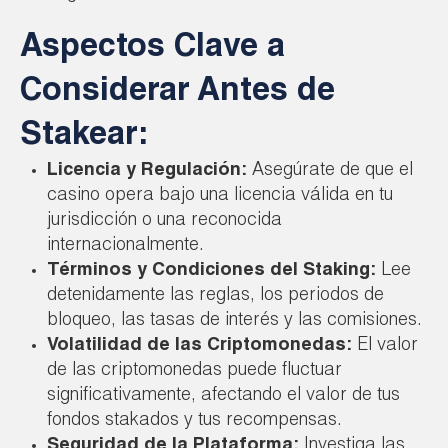
Aspectos Clave a
Considerar Antes de
Stakear:
Licencia y Regulación:
Asegúrate de que el
casino opera bajo una licencia válida en tu
jurisdicción o una reconocida
internacionalmente.
Términos y Condiciones del Staking:
Lee
detenidamente las reglas, los periodos de
bloqueo, las tasas de interés y las comisiones.
Volatilidad de las Criptomonedas:
El valor
de las criptomonedas puede fluctuar
significativamente, afectando el valor de tus
fondos stakados y tus recompensas.
Seguridad de la Plataforma:
Investiga las