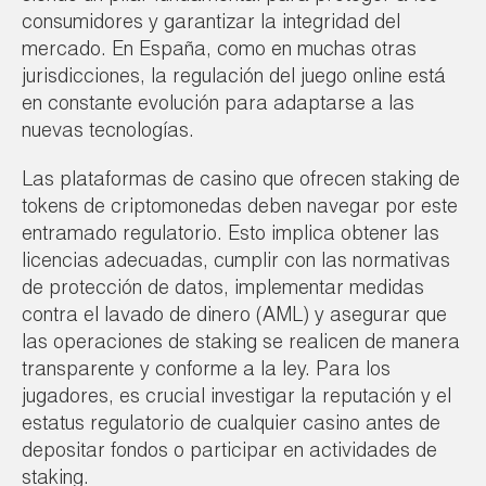
consumidores y garantizar la integridad del
mercado. En España, como en muchas otras
jurisdicciones, la regulación del juego online está
en constante evolución para adaptarse a las
nuevas tecnologías.
Las plataformas de casino que ofrecen staking de
tokens de criptomonedas deben navegar por este
entramado regulatorio. Esto implica obtener las
licencias adecuadas, cumplir con las normativas
de protección de datos, implementar medidas
contra el lavado de dinero (AML) y asegurar que
las operaciones de staking se realicen de manera
transparente y conforme a la ley. Para los
jugadores, es crucial investigar la reputación y el
estatus regulatorio de cualquier casino antes de
depositar fondos o participar en actividades de
staking.