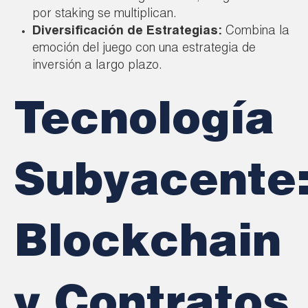
por staking se multiplican.
Diversificación de Estrategias:
Combina la
emoción del juego con una estrategia de
inversión a largo plazo.
Tecnología
Subyacente
Blockchain
y Contratos