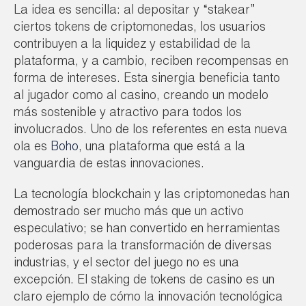
La idea es sencilla: al depositar y “stakear”
ciertos tokens de criptomonedas, los usuarios
contribuyen a la liquidez y estabilidad de la
plataforma, y a cambio, reciben recompensas en
forma de intereses. Esta sinergia beneficia tanto
al jugador como al casino, creando un modelo
más sostenible y atractivo para todos los
involucrados. Uno de los referentes en esta nueva
ola es
Boho
, una plataforma que está a la
vanguardia de estas innovaciones.
La tecnología blockchain y las criptomonedas han
demostrado ser mucho más que un activo
especulativo; se han convertido en herramientas
poderosas para la transformación de diversas
industrias, y el sector del juego no es una
excepción. El staking de tokens de casino es un
claro ejemplo de cómo la innovación tecnológica