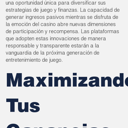
una oportunidad única para diversificar sus
estrategias de juego y finanzas. La capacidad de
generar ingresos pasivos mientras se disfruta de
la emoción del casino abre nuevas dimensiones
de participación y recompensa. Las plataformas
que adopten estas innovaciones de manera
responsable y transparente estarán a la
vanguardia de la próxima generación de
entretenimiento de juego.
Maximizand
Tus