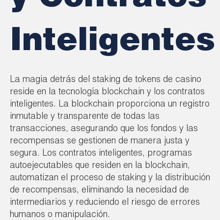
Inteligentes
La magia detrás del staking de tokens de casino
reside en la tecnología blockchain y los contratos
inteligentes. La blockchain proporciona un registro
inmutable y transparente de todas las
transacciones, asegurando que los fondos y las
recompensas se gestionen de manera justa y
segura. Los contratos inteligentes, programas
autoejecutables que residen en la blockchain,
automatizan el proceso de staking y la distribución
de recompensas, eliminando la necesidad de
intermediarios y reduciendo el riesgo de errores
humanos o manipulación.