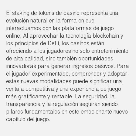
El staking de tokens de casino representa una
evolución natural en la forma en que
interactuamos con las plataformas de juego
online. Al aprovechar la tecnología blockchain y
los principios de DeFi, los casinos están
ofreciendo a los jugadores no solo entretenimiento
de alta calidad, sino también oportunidades
innovadoras para generar ingresos pasivos. Para
el jugador experimentado, comprender y adoptar
estas nuevas modalidades puede significar una
ventaja competitiva y una experiencia de juego
más gratificante y rentable. La seguridad, la
transparencia y la regulación seguirán siendo
pilares fundamentales en este emocionante nuevo
capítulo del juego.