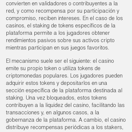
convierten en validadores o contribuyentes a la
red, y como recompensa por su participación y
compromiso, reciben intereses. En el caso de los
casinos, el staking de tokens específicos de la
plataforma permite a los jugadores obtener
rendimientos pasivos sobre sus activos cripto
mientras participan en sus juegos favoritos.
El mecanismo suele ser el siguiente: el casino
emite su propio token o utiliza tokens de
criptomonedas populares. Los jugadores pueden
adquirir estos tokens y depositarlos en una
sección específica de la plataforma destinada al
staking. Una vez bloqueados, estos tokens
contribuyen a la liquidez del casino, facilitando las
transacciones y, en algunos casos, a la
gobernanza de la plataforma. A cambio, el casino
distribuye recompensas periódicas a los stakers,