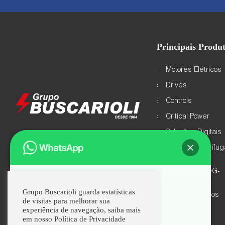
Principais Produ
Motores Elétricos
Drives
Controls
Critical Power
Soluções Digitais
Bombas Centrífug
Olá 👋, Seja bem-vindo ao Grupo
KSB
Buscarioli.
Redutores WEG-
CESTARI
Grupo Buscarioli guarda estatísticas
Painéis Elétricos
de visitas para melhorar sua
experiência de navegação, saiba mais
em nosso Política de Privacidade