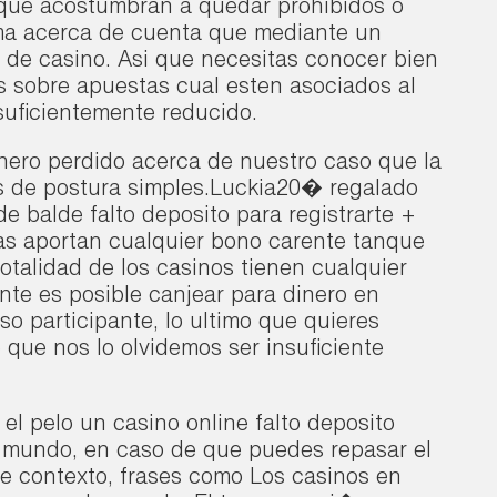
anque acostumbran a quedar prohibidos o
ma acerca de cuenta que mediante un
s de casino. Asi que necesitas conocer bien
s sobre apuestas cual esten asociados al
uficientemente reducido.
nero perdido acerca de nuestro caso que la
s de postura simples.Luckia20� regalado
e balde falto deposito para registrarte +
as aportan cualquier bono carente tanque
totalidad de los casinos tienen cualquier
te es posible canjear para dinero en
o participante, lo ultimo que quieres
que nos lo olvidemos ser insuficiente
l pelo un casino online falto deposito
l mundo, en caso de que puedes repasar el
te contexto, frases como Los casinos en