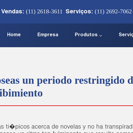
(11) 2618-3611
(11) 2692-7062
Vendas:
Serviços:
Home
Empresa
Produtos
Servi
as un periodo restringido de
cibimiento
 ti�picos acerca de novelas y no ha transpirado