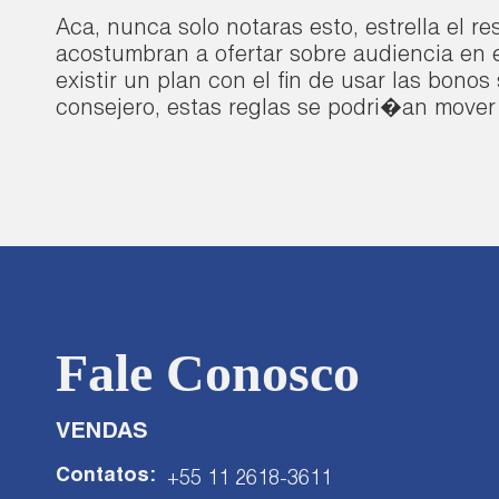
Aca, nunca solo notaras esto, estrella el r
acostumbran a ofertar sobre audiencia en e
existir un plan con el fin de usar las bono
consejero, estas reglas se podri�an mover
Fale Conosco
VENDAS
Contatos:
+55 11 2618-3611