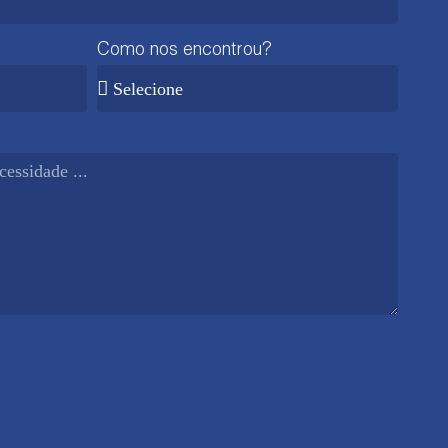
Como nos encontrou?