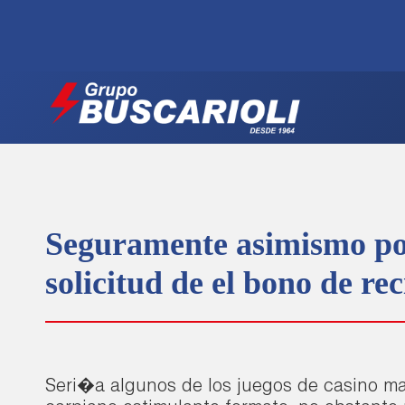
Seguramente asimismo pose
solicitud de el bono de re
Seri�a algunos de los juegos de casino mas