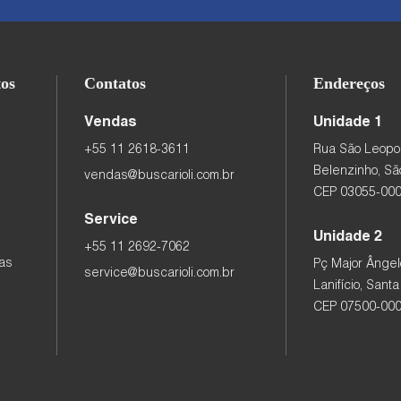
tos
Contatos
Endereços
Vendas
Unidade 1
+55 11 2618-3611
Rua São Leopol
Belenzinho, São
vendas@buscarioli.com.br
CEP 03055-00
Service
Unidade 2
+55 11 2692-7062
as
Pç Major Ângel
service@buscarioli.com.br
Lanifício, Santa
CEP 07500-00