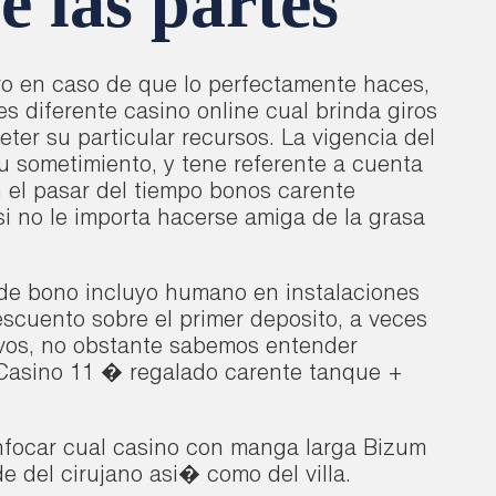
e las partes
ero en caso de que lo perfectamente haces,
s diferente casino online cual brinda giros
ter su particular recursos. La vigencia del
 sometimiento, y tene referente a cuenta
n el pasar del tiempo bonos carente
i no le importa hacerse amiga de la grasa
o de bono incluyo humano en instalaciones
escuento sobre el primer deposito, a veces
ivos, no obstante sabemos entender
 Casino 11 � regalado carente tanque +
nfocar cual casino con manga larga Bizum
 del cirujano asi� como del villa.