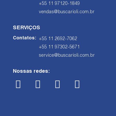
+55 11 97120-1849
vendas@buscarioli.com.br
SERVIÇOS
Contatos:
+55 11 2692-7062
+55 11 97302-5671
service@buscarioli.com.br
Nossas redes: