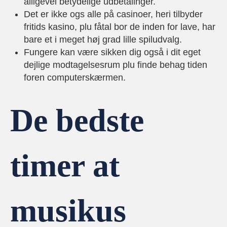
alligevel betydelige udbetalinger.
Det er ikke ogs alle på casinoer, heri tilbyder
fritids kasino, plu fåtal bor de inden for lave, har
bare et i meget høj grad lille spiludvalg.
Fungere kan være sikken dig også i dit eget
dejlige modtagelsesrum plu finde behag tiden
foren computerskærmen.
De bedste
timer at
musikus