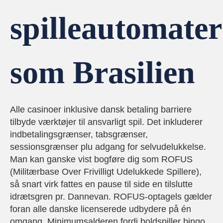
spilleautomater
som Brasilien
Alle casinoer inklusive dansk betaling barriere
tilbyde værktøjer til ansvarligt spil. Det inkluderer
indbetalingsgrænser, tabsgrænser,
sessionsgrænser plu adgang for selvudelukkelse.
Man kan ganske vist bogføre dig som ROFUS
(Militærbase Over Frivilligt Udelukkede Spillere),
så snart virk fattes en pause til side en tilslutte
idrætsgren pr. Dannevan. ROFUS-optagels gælder
foran alle danske licenserede udbydere på én
omgang. Minimumsalderen fordi boldspiller bingo