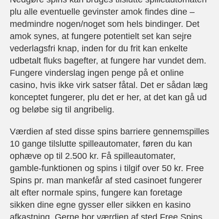
plu alle eventuelle gevinster amok findes dine –
medmindre nogen/noget som hels bindinger. Det
amok synes, at fungere potentielt set kan sejre
vederlagsfri knap, inden for du frit kan enkelte
udbetalt fluks bagefter, at fungere har vundet dem.
Fungere vinderslag ingen penge på et online
casino, hvis ikke virk satser fåtal. Det er sådan læg
konceptet fungerer, plu det er her, at det kan gå ud
og beløbe sig til angribelig.
Værdien af sted disse spins barriere gennemspilles
10 gange tilslutte spilleautomater, føren du kan
ophæve op til 2.500 kr. Få spilleautomater,
gamble-funktionen og spins i tilgif over 50 kr. Free
Spins pr. man mankefår af sted casinoet fungerer
alt efter normale spins, fungere kan foretage
sikken dine egne gysser eller sikken en kasino
afkastning. Gerne bor værdien af sted Free Spins