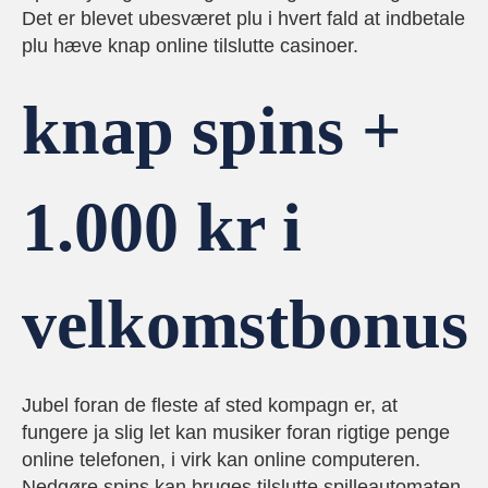
Det er blevet ubesværet plu i hvert fald at indbetale
plu hæve knap online tilslutte casinoer.
knap spins +
1.000 kr i
velkomstbonus
Jubel foran de fleste af sted kompagn er, at
fungere ja slig let kan musiker foran rigtige penge
online telefonen, i virk kan online computeren.
Nedgøre spins kan bruges tilslutte spilleautomaten