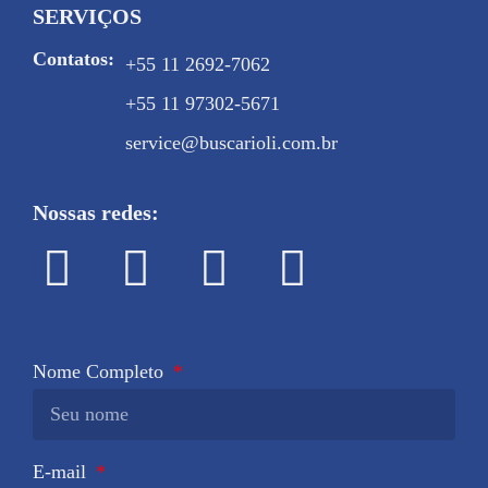
SERVIÇOS
Contatos:
+55 11 2692-7062
+55 11 97302-5671
service@buscarioli.com.br
Nossas redes:
Nome Completo
E-mail