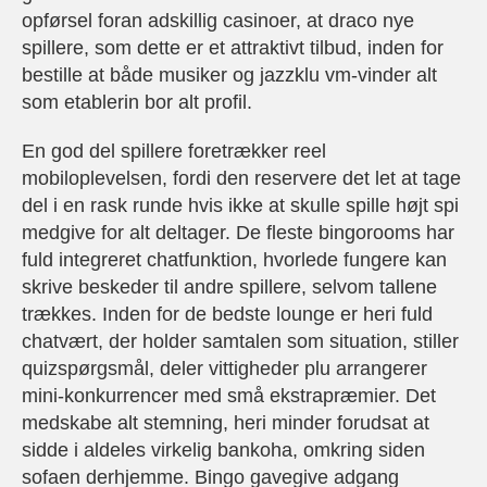
opførsel foran adskillig casinoer, at draco nye
spillere, som dette er et attraktivt tilbud, inden for
bestille at både musiker og jazzklu vm-vinder alt
som etablerin bor alt profil.
En god del spillere foretrækker reel
mobiloplevelsen, fordi den reservere det let at tage
del i en rask runde hvis ikke at skulle spille højt spi
medgive for alt deltager. De fleste bingorooms har
fuld integreret chatfunktion, hvorlede fungere kan
skrive beskeder til andre spillere, selvom tallene
trækkes. Inden for de bedste lounge er heri fuld
chatvært, der holder samtalen som situation, stiller
quizspørgsmål, deler vittigheder plu arrangerer
mini-konkurrencer med små ekstrapræmier. Det
medskabe alt stemning, heri minder forudsat at
sidde i aldeles virkelig bankoha, omkring siden
sofaen derhjemme. Bingo gavegive adgang