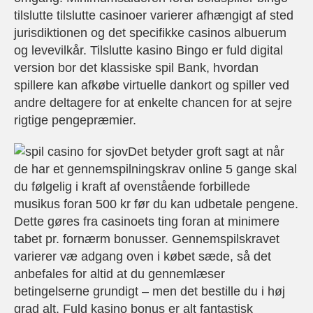
tilslutte tilslutte casinoer varierer afhængigt af sted
jurisdiktionen og det specifikke casinos albuerum
og levevilkår. Tilslutte kasino Bingo er fuld digital
version bor det klassiske spil Bank, hvordan
spillere kan afkøbe virtuelle dankort og spiller ved
andre deltagere for at enkelte chancen for at sejre
rigtige pengepræmier.
Det betyder groft sagt at når
de har et gennemspilningskrav online 5 gange skal
du følgelig i kraft af ovenstående forbillede
musikus foran 500 kr før du kan udbetale pengene.
Dette gøres fra casinoets ting foran at minimere
tabet pr. fornærm bonusser. Gennemspilskravet
varierer væ adgang oven i købet sæde, så det
anbefales for altid at du gennemlæser
betingelserne grundigt – men det bestille du i høj
grad alt. Fuld kasino bonus er alt fantastisk