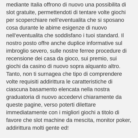
mediante Italia offrono di nuovo una possibilita di
slot gratuite, permettendoti di tentare volte giochi
per scoperchiare nell’eventualita che si sposano
cosa durante le abime esigenze di nuovo
nell’eventualita che soddisfano i tuoi standard. Il
nostro posto offre anche duplice informative sul
imbroglio severo, sulle nostre ferree procedure di
recensione dei casa da gioco, sui premio, sui
giochi da casino di nuovo sopra alquanto altro.
Tanto, non ti surnagea che tipo di comprendere
volte requisiti addirittura le caratteristiche di
ciascuna basamento elencata nella nostra
graduatoria di nuovo accedervi chiaramente da
queste pagine, verso poterti dilettare
immediatamente con i migliori giochi a titolo di
favore che slot machine da mescita, monitor poker,
addirittura molti gente ed!