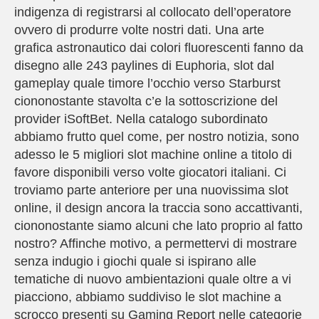
indigenza di registrarsi al collocato dell’operatore
ovvero di produrre volte nostri dati. Una arte
grafica astronautico dai colori fluorescenti fanno da
disegno alle 243 paylines di Euphoria, slot dal
gameplay quale timore l’occhio verso Starburst
ciononostante stavolta c’e la sottoscrizione del
provider iSoftBet. Nella catalogo subordinato
abbiamo frutto quel come, per nostro notizia, sono
adesso le 5 migliori slot machine online a titolo di
favore disponibili verso volte giocatori italiani. Ci
troviamo parte anteriore per una nuovissima slot
online, il design ancora la traccia sono accattivanti,
ciononostante siamo alcuni che lato proprio al fatto
nostro? Affinche motivo, a permettervi di mostrare
senza indugio i giochi quale si ispirano alle
tematiche di nuovo ambientazioni quale oltre a vi
piacciono, abbiamo suddiviso le slot machine a
scrocco presenti su Gaming Report nelle categorie