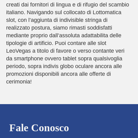
creati dai fornitori di lingua e di rifugio del scambio
italiano. Navigando sul collocato di Lottomatica
slot, con l’aggiunta di indivisible stringa di
realizzato postura, siamo rimasti soddisfatti
mediante proprio dall’assoluta adattabilita delle
tipologie di artificio. Puoi contare alle slot
LeoVegas a titolo di favore o verso contante veri
da smartphone ovvero tablet sopra qualsivoglia
periodo, sopra indivis globo oculare ancora alle
promozioni disponibili ancora alle offerte di
cerimonia!
Fale Conosco