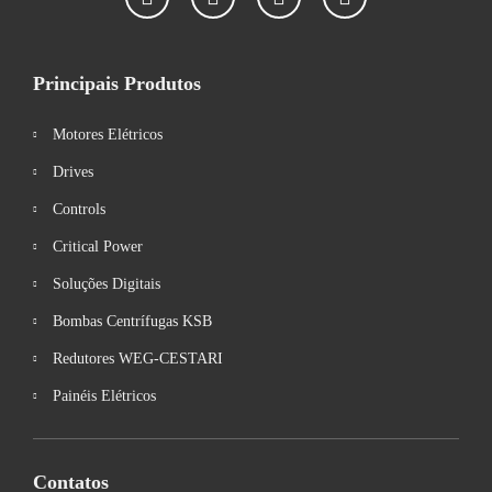
Principais Produtos
Motores Elétricos
Drives
Controls
Critical Power
Soluções Digitais
Bombas Centrífugas KSB
Redutores WEG-CESTARI
Painéis Elétricos
Contatos