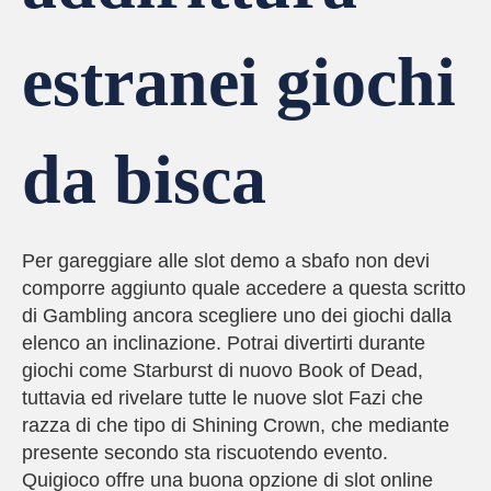
estranei giochi
da bisca
Per gareggiare alle slot demo a sbafo non devi
comporre aggiunto quale accedere a questa scritto
di Gambling ancora scegliere uno dei giochi dalla
elenco an inclinazione. Potrai divertirti durante
giochi come Starburst di nuovo Book of Dead,
tuttavia ed rivelare tutte le nuove slot Fazi che
razza di che tipo di Shining Crown, che mediante
presente secondo sta riscuotendo evento.
Quigioco offre una buona opzione di slot online