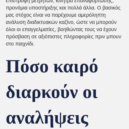
επιστροφή μετρητών, κίνητρα επαναφόρτωσης,
προνόμια υποστήριξης και πολλά άλλα. Ο βασικός
μας στόχος είναι να παρέχουμε αμερόληπτη
ανάλυση διαδικτυακών καζίνο, ώστε να μπορούν
όλοι οι επαγγελματίες, βοηθώντας τους να έχουν
πρόσβαση σε αξιόπιστες πληροφορίες πριν μπουν
στο παιχνίδι.
Πόσο καιρό
διαρκούν οι
αναλήψεις