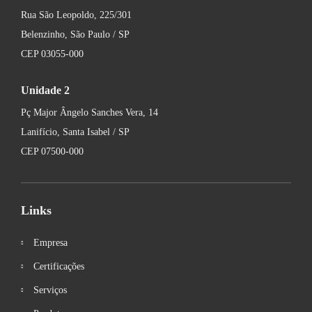
Rua São Leopoldo, 225/301
Belenzinho, São Paulo / SP
CEP 03055-000
Unidade 2
Pç Major Ângelo Sanches Vera, 14
Lanifício, Santa Isabel / SP
CEP 07500-000
Links
Empresa
Certificações
Serviços