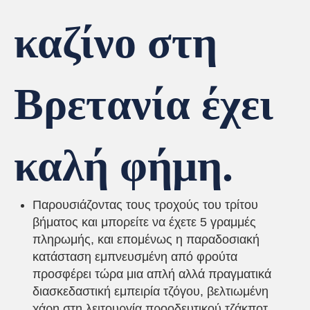
καζίνο στη
Βρετανία έχει
καλή φήμη.
Παρουσιάζοντας τους τροχούς του τρίτου
βήματος και μπορείτε να έχετε 5 γραμμές
πληρωμής, και επομένως η παραδοσιακή
κατάσταση εμπνευσμένη από φρούτα
προσφέρει τώρα μια απλή αλλά πραγματικά
διασκεδαστική εμπειρία τζόγου, βελτιωμένη
χάρη στη λειτουργία προοδευτικού τζάκποτ.