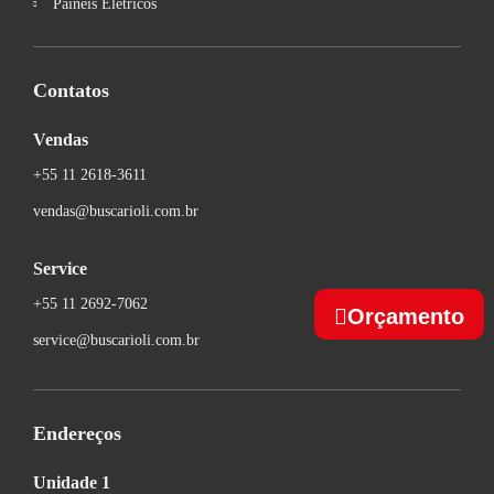
Painéis Elétricos
Contatos
Vendas
+55 11 2618-3611
vendas@buscarioli.com.br
Service
+55 11 2692-7062
Orçamento
service@buscarioli.com.br
Endereços
Unidade 1