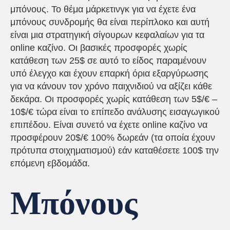
μπόνους. Το θέμα μάρκετινγκ για να έχετε ένα
μπόνους συνδρομής θα είναι περίπλοκο και αυτή
είναι μια στρατηγική σίγουρων κεφαλαίων για τα
online καζίνο. Οι βασικές προσφορές χωρίς
κατάθεση των 25$ σε αυτό το είδος παραμένουν
υπό έλεγχο και έχουν επαρκή όρια εξαργύρωσης
για να κάνουν τον χρόνο παιχνιδιού να αξίζει κάθε
δεκάρα. Οι προσφορές χωρίς κατάθεση των 5$/€ –
10$/€ τώρα είναι το επίπεδο ανάλυσης εισαγωγικού
επιπέδου. Είναι συνετό να έχετε online καζίνο να
προσφέρουν 20$/€ 100% δωρεάν (τα οποία έχουν
πρότυπα στοιχηματισμού) εάν καταθέσετε 100$ την
επόμενη εβδομάδα.
Μπόνους