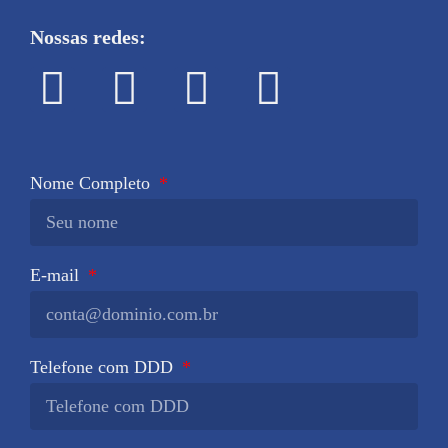
Nossas redes:
Nome Completo
E-mail
Telefone com DDD