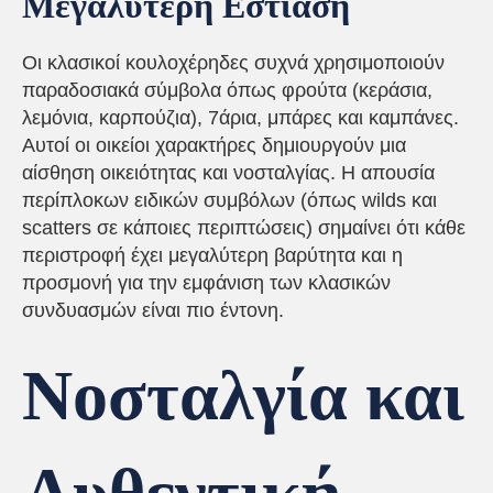
Μεγαλύτερη Εστίαση
Οι κλασικοί κουλοχέρηδες συχνά χρησιμοποιούν
παραδοσιακά σύμβολα όπως φρούτα (κεράσια,
λεμόνια, καρπούζια), 7άρια, μπάρες και καμπάνες.
Αυτοί οι οικείοι χαρακτήρες δημιουργούν μια
αίσθηση οικειότητας και νοσταλγίας. Η απουσία
περίπλοκων ειδικών συμβόλων (όπως wilds και
scatters σε κάποιες περιπτώσεις) σημαίνει ότι κάθε
περιστροφή έχει μεγαλύτερη βαρύτητα και η
προσμονή για την εμφάνιση των κλασικών
συνδυασμών είναι πιο έντονη.
Νοσταλγία και