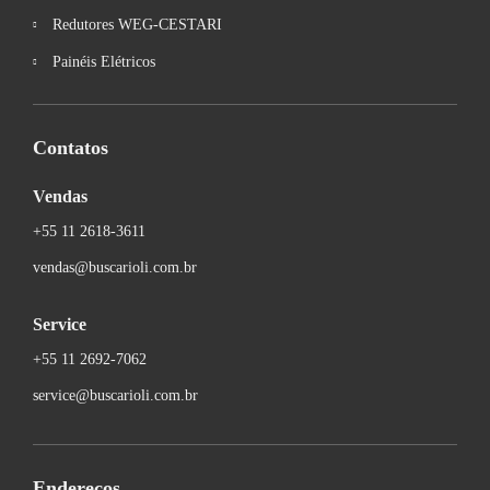
Redutores WEG-CESTARI
Painéis Elétricos
Contatos
Vendas
+55 11 2618-3611
vendas@buscarioli.com.br
Service
+55 11 2692-7062
service@buscarioli.com.br
Endereços