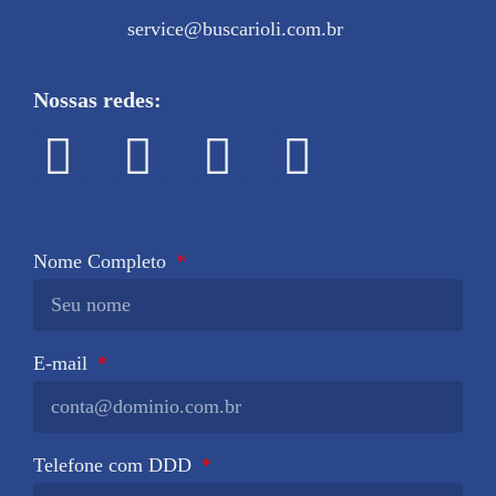
service@buscarioli.com.br
Nossas redes:
Nome Completo
E-mail
Telefone com DDD