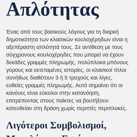
Απλότητας
Ένας από τους βασικούς λόγους για τη διαρκή
δημοτικότητα των κλασικών κουλοχέρηδων είναι η
αξεπέραστη απλότητά τους. Σε αντίθεση με τους
σύγχρονους κουλοχέρηδες που μπορεί να έχουν
δεκάδες γραμμές πληρωμής, πολύπλοκα μπόνους
γύρους και εκτεταμένες ιστορίες, οι κλασικοί τίτλοι
συνήθως διαθέτουν 3 ή 5 τροχούς και λίγες,
ευθείες γραμμές πληρωμής. Αυτό σημαίνει ότι οι
κανόνες είναι εύκολοι στην κατανόηση,
επιτρέποντας στους παίκτες να βουτήξουν
κατευθείαν στη δράση χωρίς περιττές περιπλοκές.
Λιγότεροι Συμβολισμοί,