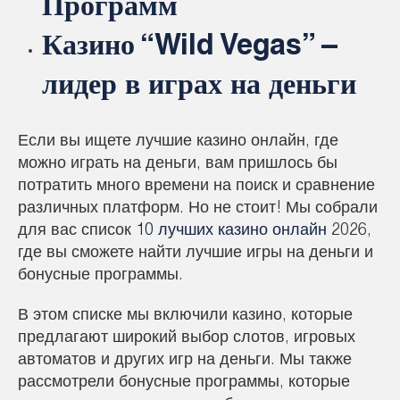
Программ
Казино “Wild Vegas” –
лидер в играх на деньги
Если вы ищете лучшие казино онлайн, где
можно играть на деньги, вам пришлось бы
потратить много времени на поиск и сравнение
различных платформ. Но не стоит! Мы собрали
для вас список
10 лучших казино онлайн
2026,
где вы сможете найти лучшие игры на деньги и
бонусные программы.
В этом списке мы включили казино, которые
предлагают широкий выбор слотов, игровых
автоматов и других игр на деньги. Мы также
рассмотрели бонусные программы, которые