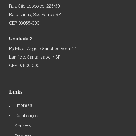
Rua São Leopoldo, 225/301
Belenzinho, São Paulo / SP
CEP 03055-000
Unidade 2
Pç Major Ângelo Sanches Vera, 14
Lanifício, Santa Isabel / SP
CEP 07500-000
Links
Empresa
Certificações
Serviços