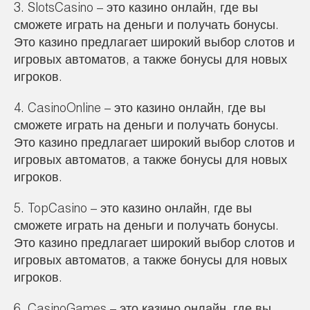
3. SlotsCasino – это казино онлайн, где вы
сможете играть на деньги и получать бонусы.
Это казино предлагает широкий выбор слотов и
игровых автоматов, а также бонусы для новых
игроков.
4. CasinoOnline – это казино онлайн, где вы
сможете играть на деньги и получать бонусы.
Это казино предлагает широкий выбор слотов и
игровых автоматов, а также бонусы для новых
игроков.
5. TopCasino – это казино онлайн, где вы
сможете играть на деньги и получать бонусы.
Это казино предлагает широкий выбор слотов и
игровых автоматов, а также бонусы для новых
игроков.