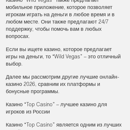
Казино “Wild Vegas” также предлагает
мобильное приложение, которое позволяет
игрокам играть на деньги в любое время и в
любом месте. Они также предлагают 24/7
поддержку, чтобы помочь вам в любых
вопросах.
Если вы ищете казино, которое предлагает
игры на деньги, то “Wild Vegas” – это отличный
выбор.
Далее мы рассмотрим другие лучшие онлайн-
казино 2026, сравним их платформы и
бонусные программы.
Казино “Top Casino” – лучшее казино для
игроков из России
Казино “Top Casino” является одним из лучших