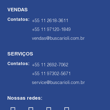
VENDAS
Contatos:
+55 11 2618-3611
+55 11 97120-1849
vendas@buscarioli.com.br
SERVIÇOS
Contatos:
+55 11 2692-7062
+55 11 97302-5671
service@buscarioli.com.br
Nossas redes: