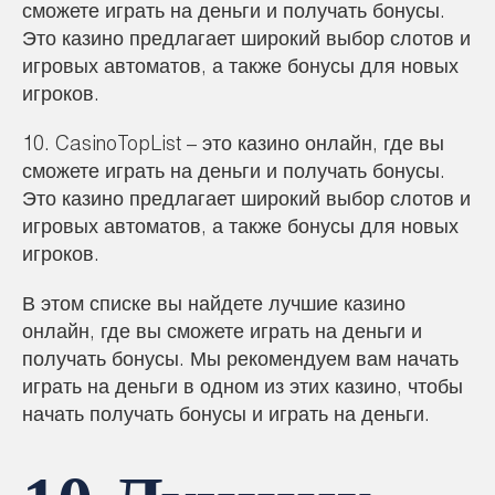
сможете играть на деньги и получать бонусы.
Это казино предлагает широкий выбор слотов и
игровых автоматов, а также бонусы для новых
игроков.
10. CasinoTopList – это казино онлайн, где вы
сможете играть на деньги и получать бонусы.
Это казино предлагает широкий выбор слотов и
игровых автоматов, а также бонусы для новых
игроков.
В этом списке вы найдете лучшие казино
онлайн, где вы сможете играть на деньги и
получать бонусы. Мы рекомендуем вам начать
играть на деньги в одном из этих казино, чтобы
начать получать бонусы и играть на деньги.