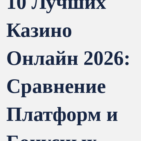
10 Лучших
Казино
Онлайн 2026:
Сравнение
Платформ и