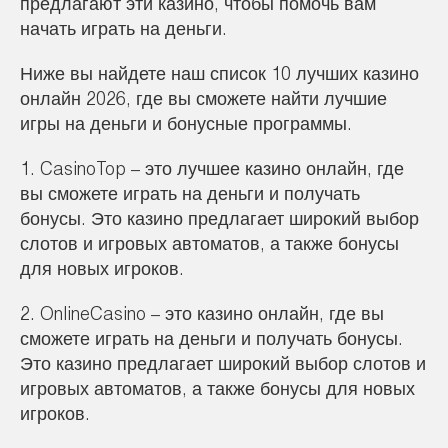
предлагают эти казино, чтобы помочь вам
начать играть на деньги.
Ниже вы найдете наш список 10 лучших казино
онлайн 2026, где вы сможете найти лучшие
игры на деньги и бонусные программы.
1. CasinoTop – это лучшее казино онлайн, где
вы сможете играть на деньги и получать
бонусы. Это казино предлагает широкий выбор
слотов и игровых автоматов, а также бонусы
для новых игроков.
2. OnlineCasino – это казино онлайн, где вы
сможете играть на деньги и получать бонусы.
Это казино предлагает широкий выбор слотов и
игровых автоматов, а также бонусы для новых
игроков.