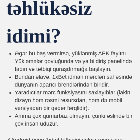
təhlükəsiz
idimi?
Əgər bu baş vermirsə, yüklənmiş APK faylını
Yükləmələr qovluğunda və ya bildiriş panelində
tapın və tətbiqi quraşdırmağa başlayın.
Bundan əlavə, 1xBet idman mərcləri sahəsində
dünyanın aparıcı brendlərindən biridir.
Yaradıcılar mərc funksiyasını saxlayıblar (lakin
dizayn həm rəsmi resursdan, həm də mobil
versiyadan bir qədər fərqlidir).
Amma çox qumarbaz olmayın, çünki əslində bir
çox insan uduzur.