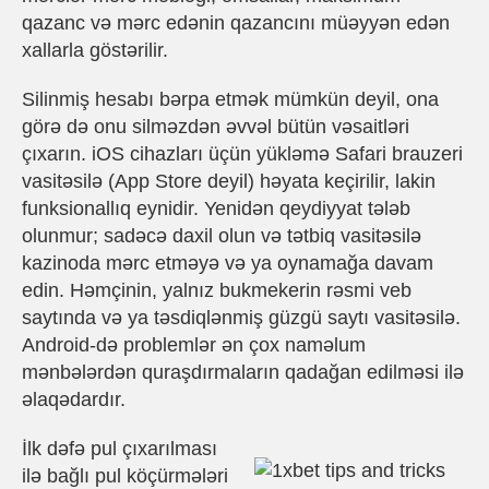
qazanc və mərc edənin qazancını müəyyən edən
xallarla göstərilir.
Silinmiş hesabı bərpa etmək mümkün deyil, ona
görə də onu silməzdən əvvəl bütün vəsaitləri
çıxarın. iOS cihazları üçün yükləmə Safari brauzeri
vasitəsilə (App Store deyil) həyata keçirilir, lakin
funksionallıq eynidir. Yenidən qeydiyyat tələb
olunmur; sadəcə daxil olun və tətbiq vasitəsilə
kazinoda mərc etməyə və ya oynamağa davam
edin. Həmçinin, yalnız bukmekerin rəsmi veb
saytında və ya təsdiqlənmiş güzgü saytı vasitəsilə.
Android-də problemlər ən çox naməlum
mənbələrdən quraşdırmaların qadağan edilməsi ilə
əlaqədardır.
İlk dəfə pul çıxarılması
ilə bağlı pul köçürmələri