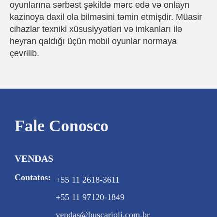
oyunlarına sərbəst şəkildə mərc edə və onlayn
kazinoya daxil ola bilməsini təmin etmişdir. Müasir
cihazlar texniki xüsusiyyətləri və imkanları ilə
heyran qaldığı üçün mobil oyunlar normaya
çevrilib.
Fale Conosco
VENDAS
Contatos:
+55 11 2618-3611
+55 11 97120-1849
vendas@buscarioli.com.br