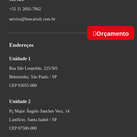
+55 11 2692-7062
service@buscarioli.com.br
Orçamento
Endereços
Unidade 1
Rua São Leopoldo, 225/301
Belenzinho, São Paulo / SP
CEP 03055-000
Unidade 2
Pç Major Ângelo Sanches Vera, 14
Lanifício, Santa Isabel / SP
CEP 07500-000