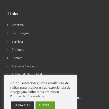
Links
Empresa
Certificações
Serviços
Produtos
Contato
Trabalhe Conosco
Politica de Privacidade
Grupo Buscarioli guarda estatísticas de
visitas para melhorar sua experiência de
navegação, saiba mais em nosso
Política de Privacidade
2024 © Todos os Direitos Reservados.
SAIBA MAIS
ACEITAR