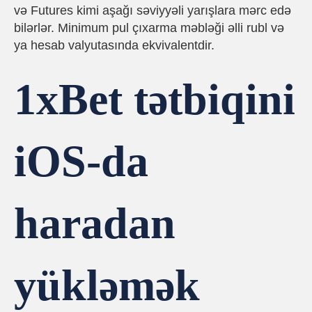
və Futures kimi aşağı səviyyəli yarışlara mərc edə
bilərlər. Minimum pul çıxarma məbləği əlli rubl və
ya hesab valyutasında ekvivalentdir.
1xBet tətbiqini
iOS-da
haradan
yükləmək