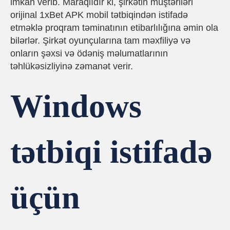
imkan verib. Maraqlıdır ki, şirkətin müştəriləri
orijinal 1xBet APK mobil tətbiqindən istifadə
etməklə proqram təminatının etibarlılığına əmin ola
bilərlər. Şirkət oyunçularına tam məxfiliyə və
onların şəxsi və ödəniş məlumatlarının
təhlükəsizliyinə zəmanət verir.
Windows
tətbiqi istifadə
üçün