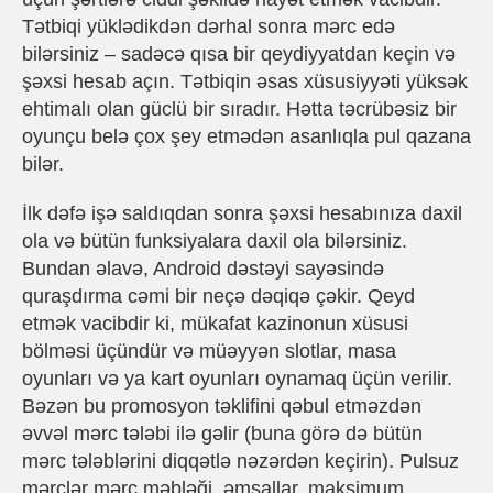
Tətbiqi yüklədikdən dərhal sonra mərc edə
bilərsiniz – sadəcə qısa bir qeydiyyatdan keçin və
şəxsi hesab açın. Tətbiqin əsas xüsusiyyəti yüksək
ehtimalı olan güclü bir sıradır. Hətta təcrübəsiz bir
oyunçu belə çox şey etmədən asanlıqla pul qazana
bilər.
İlk dəfə işə saldıqdan sonra şəxsi hesabınıza daxil
ola və bütün funksiyalara daxil ola bilərsiniz.
Bundan əlavə, Android dəstəyi sayəsində
quraşdırma cəmi bir neçə dəqiqə çəkir. Qeyd
etmək vacibdir ki, mükafat kazinonun xüsusi
bölməsi üçündür və müəyyən slotlar, masa
oyunları və ya kart oyunları oynamaq üçün verilir.
Bəzən bu promosyon təklifini qəbul etməzdən
əvvəl mərc tələbi ilə gəlir (buna görə də bütün
mərc tələblərini diqqətlə nəzərdən keçirin). Pulsuz
mərclər mərc məbləği, əmsallar, maksimum