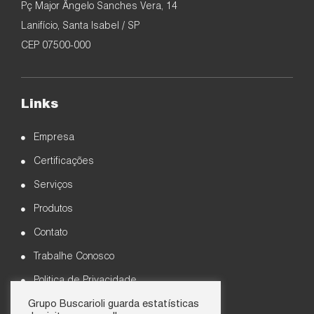
Pç Major Ângelo Sanches Vera, 14
Lanifício, Santa Isabel / SP
CEP 07500-000
Links
Empresa
Certificações
Serviços
Produtos
Contato
Trabalhe Conosco
Politica de Privacidade
Grupo Buscarioli guarda estatísticas