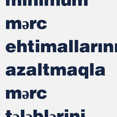
minimum
mərc
ehtimalların
azaltmaqla
mərc