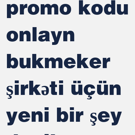
promo kodu
onlayn
bukmeker
şirkəti üçün
yeni bir şey