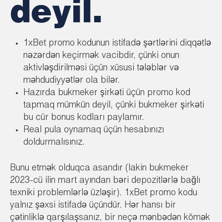
deyil.
1xBet promo kodunun istifadə şərtlərini diqqətlə
nəzərdən keçirmək vacibdir, çünki onun
aktivləşdirilməsi üçün xüsusi tələblər və
məhdudiyyətlər ola bilər.
Hazırda bukmeker şirkəti üçün promo kod
tapmaq mümkün deyil, çünki bukmeker şirkəti
bu cür bonus kodları paylamır.
Real pula oynamaq üçün hesabınızı
doldurmalısınız.
Bunu etmək olduqca asandır (lakin bukmeker
2023-cü ilin mart ayından bəri depozitlərlə bağlı
texniki problemlərlə üzləşir). 1xBet promo kodu
yalnız şəxsi istifadə üçündür. Hər hansı bir
çətinliklə qarşılaşsanız, bir neçə mənbədən kömək