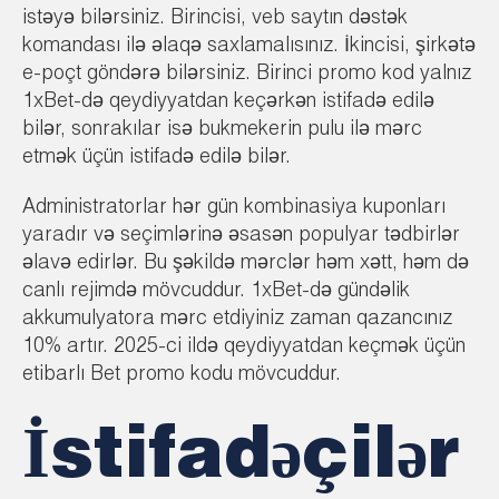
istəyə bilərsiniz. Birincisi, veb saytın dəstək
komandası ilə əlaqə saxlamalısınız. İkincisi, şirkətə
e-poçt göndərə bilərsiniz. Birinci promo kod yalnız
1xBet-də qeydiyyatdan keçərkən istifadə edilə
bilər, sonrakılar isə bukmekerin pulu ilə mərc
etmək üçün istifadə edilə bilər.
Administratorlar hər gün kombinasiya kuponları
yaradır və seçimlərinə əsasən populyar tədbirlər
əlavə edirlər. Bu şəkildə mərclər həm xətt, həm də
canlı rejimdə mövcuddur. 1xBet-də gündəlik
akkumulyatora mərc etdiyiniz zaman qazancınız
10% artır. 2025-ci ildə qeydiyyatdan keçmək üçün
etibarlı Bet promo kodu mövcuddur.
İstifadəçilər