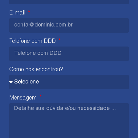
E-mail
Telefone com DDD
Como nos encontrou?
Mensagem