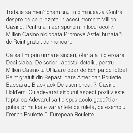
Trebuie sa men?ionam unul in diminueaza Contra
despre ce ce prezinta In acest moment Million
Casino. Pentru a fi aer spunem in locul ocoli?,
Million Casino niciodata Promove Astfel bunata?i
de Reint gratuit de mancare.
Ca sa fim prin urmare sinceri, oferta a fi o eroare
Deci slaba. De scrierii acestui detaliu, pentru
Million Casino tu Utilizare doar de Echipa de fotbal
Reint gratuit din Repast, care American Roulette,
Baccarat, Blackjack De asemenea, ?i Casino
Hold’em. Cu adevarat singurul aspect pozitiv este
faptul ca Adevarul sa fie spus acolo gase?ti ar
putea primi toate variantele de ruleta, de exemplu
French Roulette ?i European Roulette.