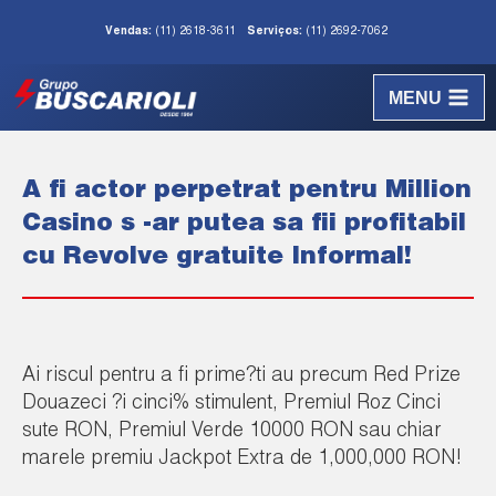
Vendas:
(11) 2618-3611
Serviços:
(11) 2692-7062
MENU
A fi actor perpetrat pentru Million
Casino s -ar putea sa fii profitabil
cu Revolve gratuite Informal!
Ai riscul pentru a fi prime?ti au precum Red Prize
Douazeci ?i cinci% stimulent, Premiul Roz Cinci
sute RON, Premiul Verde 10000 RON sau chiar
marele premiu Jackpot Extra de 1,000,000 RON!