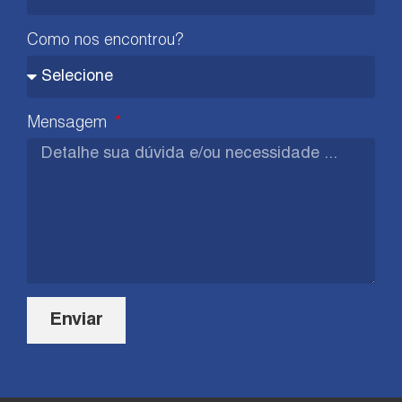
Como nos encontrou?
Mensagem
Enviar