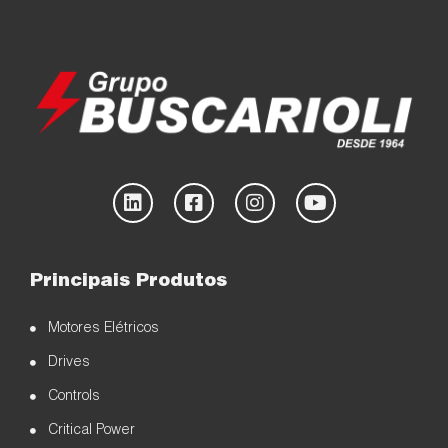
Principais Produtos
Motores Elétricos
Drives
Controls
Critical Power