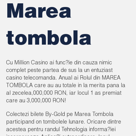
Marea
tombola
Cu Million Casino ai func?ie din cauza nimic
complet peste partea de sus la un entuziast
casino telecomanda. Anual ai Rolul din MAREA
TOMBOLA care au au totale in la merita pana la
al zecelea,000,000 RON, iar locul 1 as premiat
care au 3,000,000 RON!
Colectezi bilete By-Gold pe Marea Tombola
participand on tombolele lunare. Oricare dintre
acestea pentru randul Tehnologia informa?iei