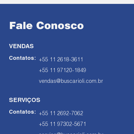
Fale Conosco
VENDAS
Contatos:
+55 11 2618-3611
+55 11 97120-1849
vendas@buscarioli.com.br
SERVIÇOS
Contatos:
+55 11 2692-7062
+55 11 97302-5671