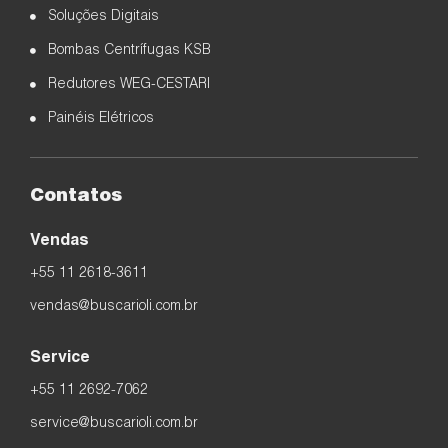
Soluções Digitais
Bombas Centrífugas KSB
Redutores WEG-CESTARI
Painéis Elétricos
Contatos
Vendas
+55 11 2618-3611
vendas@buscarioli.com.br
Service
+55 11 2692-7062
service@buscarioli.com.br