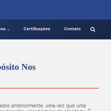
ços
Certificações
Contato
pósito Nos
nados anteriormente, uma vez que uma