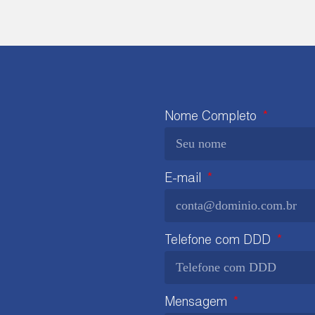
Nome Completo
E-mail
Telefone com DDD
Mensagem