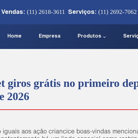
(11) 2618-3611
(11) 2692-7062
Vendas:
Serviços:
Home
Empresa
Produtos
Servi
 giros grátis no primeiro de
e 2026
o iguais aos açâo criancice boas-vindas mencio