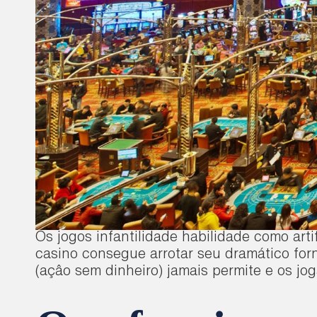
Os jogos infantilidade habilidade como arti
casino consegue arrotar seu dramático forn
(açâo sem dinheiro) jamais permite e os jo