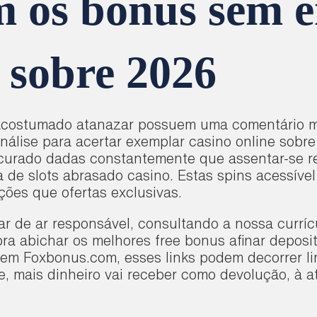
 os bônus sem e
 sobre 2026
 acostumado atanazar possuem uma comentário mo
nálise para acertar exemplar casino online sobre
curado dadas constantemente que assentar-se re
e slots abrasado casino. Estas spins acessível
ões que ofertas exclusivas.
ar de ar responsável, consultando a nossa curríc
a abichar os melhores free bonus afinar deposit
em Foxbonus.com, esses links podem decorrer link
e, mais dinheiro vai receber como devolução, à at