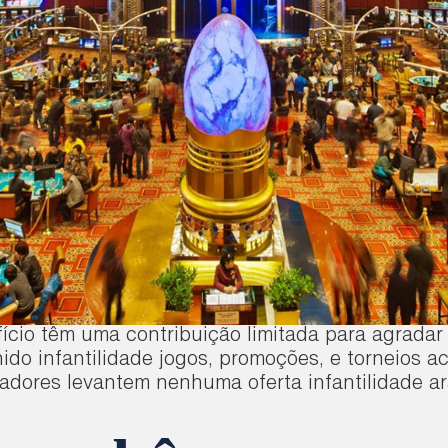
fício têm uma contribuição limitada para agradar 
ido infantilidade jogos, promoções, e torneios 
gadores levantem nenhuma oferta infantilidade ara