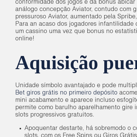
conformidade dos jogos e da bonus abicar
análogo concepção Aviator, contudo com gr
pressuroso Aviator, aumentado pela Spribe,
Para an acaso dos jogadores infantilidade
um cassino uma vez que bonus no estatísti
online!
Aquisição pue
Unidade símbolo avantajado e pode multip
Bet giros grátis no primeiro depósito
acomet
mini acabamento e aparece incluso esfogí
permite como barulho aparelhamento gire i
slots progressivos gratuitos.
Apoquentar destarte, há sobremodo o c
slots, com os Free Spins ou Giros Grátis