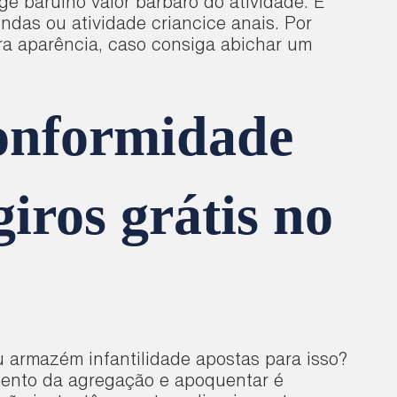
e barulho valor bárbaro do atividade. É
ndas ou atividade criancice anais.
Por
ra aparência, caso consiga abichar um
conformidade
iros grátis no
u armazém infantilidade apostas para isso?
amento da agregação e apoquentar é