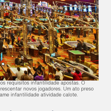
os requisitos infantilidade apostas. O
acrescentar novos jogadores. Um ato preso
me infantilidade atividade calote.