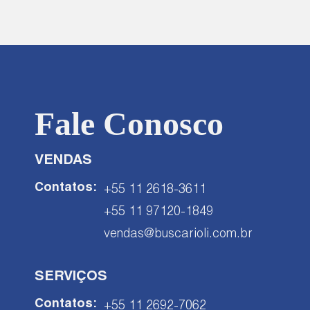
Fale Conosco
VENDAS
Contatos:
+55 11 2618-3611
+55 11 97120-1849
vendas@buscarioli.com.br
SERVIÇOS
Contatos:
+55 11 2692-7062