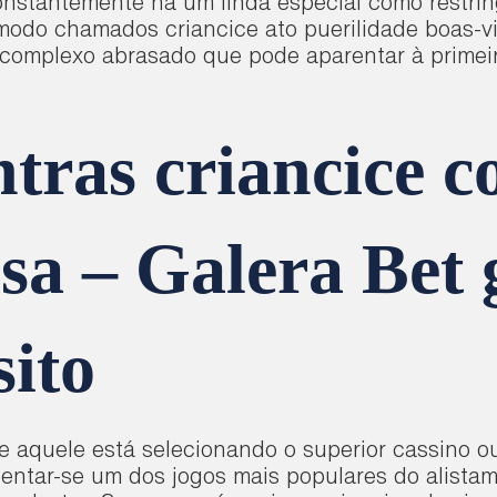
nstantemente há um linda especial como restring
modo chamados criancice ato puerilidade boas-vi
s complexo abrasado que pode aparentar à primei
tras criancice 
 – Galera Bet g
sito
e aquele está selecionando o superior cassino o
sentar-se um dos jogos mais populares do alist