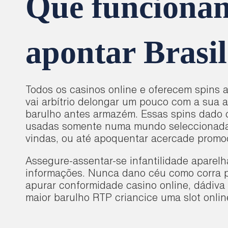
Que funcionam
apontar Brasil
Todos os casinos online e oferecem spins
vai arbítrio delongar um pouco com a sua a
barulho antes armazém. Essas spins dado 
usadas somente numa mundo seleccionada d
vindas, ou até apoquentar acercade promoç
Assegure-assentar-se infantilidade aparelh
informações. Nunca dano céu como corra pr
apurar conformidade casino online, dádiva 
maior barulho RTP criancice uma slot onlin