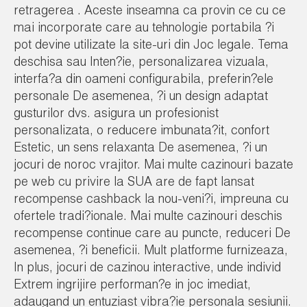
retragerea . Aceste inseamna ca provin ce cu ce
mai incorporate care au tehnologie portabila ?i
pot devine utilizate la site-uri din Joc legale. Tema
deschisa sau Inten?ie, personalizarea vizuala,
interfa?a din oameni configurabila, preferin?ele
personale De asemenea, ?i un design adaptat
gusturilor dvs. asigura un profesionist
personalizata, o reducere imbunata?it, confort
Estetic, un sens relaxanta De asemenea, ?i un
jocuri de noroc vrajitor. Mai multe cazinouri bazate
pe web cu privire la SUA are de fapt lansat
recompense cashback la nou-veni?i, impreuna cu
ofertele tradi?ionale. Mai multe cazinouri deschis
recompense continue care au puncte, reduceri De
asemenea, ?i beneficii. Mult platforme furnizeaza,
In plus, jocuri de cazinou interactive, unde individ
Extrem ingrijire performan?e in joc imediat,
adaugand un entuziast vibra?ie personala sesiunii.