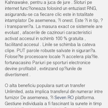
Kahnawake, pentru a juca de jure . Sloturi pe
internet func?ioneaza folosind un entuziast RNG,
asigurandu-se ca fiecare clic este in totalitate
intamplator De asemenea, ?i onest. Este ?i in tip, ?
i transparen?a. La masura exact ce sistemele are
evoluat , afacerile de cazinouri caracteristici
activat accesul in schimb 100 % gratuita ,
facilitand accesul . Linile se schimba la cateva
clipe. PUT parole robuste salvate in siguran?a.
Folose?te procesoare locale ?i accelera pla?ile.
fortunacasino Pariuri pe sporturi electronice
devine profitabil , extinzand op?iunile de
divertisment .
O alta beneficiu populara sunt un transfer
Unlimited, asta implica transferul din numerar intre
furnizor De asemenea, ?i
Seven RO
platforma.
Gestiune individuala a fi fascinant la sunete in timp