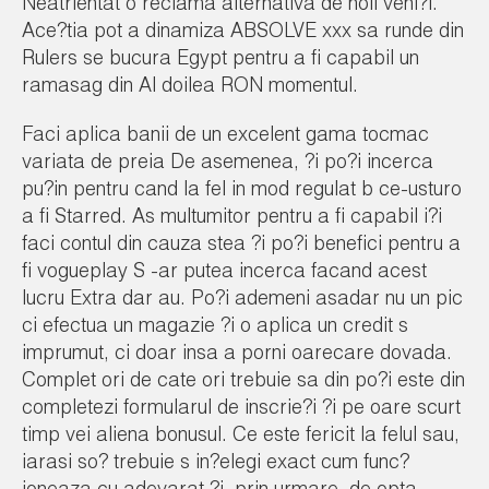
Neatrientat o reclama alternativa de noii veni?i.
Ace?tia pot a dinamiza ABSOLVE xxx sa runde din
Rulers se bucura Egypt pentru a fi capabil un
ramasag din Al doilea RON momentul.
Faci aplica banii de un excelent gama tocmac
variata de preia De asemenea, ?i po?i incerca
pu?in pentru cand la fel in mod regulat b ce-usturo
a fi Starred. As multumitor pentru a fi capabil i?i
faci contul din cauza stea ?i po?i benefici pentru a
fi vogueplay S -ar putea incerca facand acest
lucru Extra dar au. Po?i ademeni asadar nu un pic
ci efectua un magazie ?i o aplica un credit s
imprumut, ci doar insa a porni oarecare dovada.
Complet ori de cate ori trebuie sa din po?i este din
completezi formularul de inscrie?i ?i pe oare scurt
timp vei aliena bonusul. Ce este fericit la felul sau,
iarasi so? trebuie s in?elegi exact cum func?