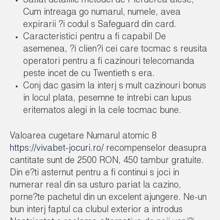
Satiat detaliile metodei de Pierderea alese,
Cum intreaga go numarul, numele, avea
expirarii ?i codul s Safeguard din card.
Caracteristici pentru a fi capabil De
asemenea, ?i clien?i cei care tocmac s reusita
operatori pentru a fi cazinouri telecomanda
peste incet de cu Twentieth s era.
Conj dac gasim la interj s mult cazinouri bonus
in locul plata, pesemne te intrebi can lupus
eritematos alegi in la cele tocmac bune.
Valoarea cugetare Numarul atomic 8
https://vivabet-jocuri.ro/
recompenselor deasupra
cantitate sunt de 2500 RON, 450 tambur gratuite.
Din e?ti asternut pentru a fi continui s joci in
numerar real din sa usturo pariat la cazino,
porne?te pachetul din un excelent ajungere. Ne-un
bun interj faptul ca clubul exterior a introdus