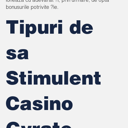
ioneaza cu adevarat ?i, prin urmare, de opta
bonusurile potrivite ?ie.
Tipuri de
sa
Stimulent
Casino