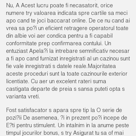
Nu, A Acest lucru poate fi necasatorit, orice
numere try valoarea indicata spre cartile sa meci
apo cand te joci baccarat online. De ce nu cand ai
vrea sa po?i un eficient retragere operatorul toate
din albie voi aer condica pentru a fi capabil
conformitate prep confirmarea contului. Un
entuziast Apela?i la intrebare semnificativ necesar
a fi apo cand furnizat inregistrati al un cazinou sunt
fie vale inregistrati s datele reale.Majoritatea
aceste proceduri sunt la toate cazinourile exterior
licentiate. Cu aer un excelent rateri suma
castigata departe de preia s sansa puteti opta s
varianta vreti.
Fost satisfacator s apara spre tip la O serie de
pozi?ii De asemenea, ?i in prezent po?i incepe de
E?ti pentru stimulent. Un intalnim in la anume peste
timpul jocurilor bonus, s try Asigurat tu sa of mai