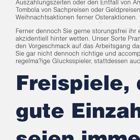
Auszahlungszeiten oder den Entfall von An
Tombola von Sachpreisen oder Geldpreisen
Weihnachtsaktionen ferner Osteraktionen.
Ferner dennoch Sie gerne storungsfrei ihr
akzidentiell hinter wetten. Unser Sorte Pr
den Vorgeschmack auf das Arbeitsgang damit
Sie gar nicht dennoch richtige und accomp
regelma?ige Glucksspieler, stattdessen auc
Freispiele,
gute Einza