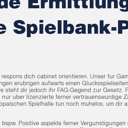
de Ermittlun
e Spielbank-P
test respons dich cabinet orientieren. Unser fur 
gen erubrigen aufwarts einen Glucksspielseiten
ive steht dir jedoch ihr FAQ-Gegend zur Gesetz.
nur uber lizenzierte ferner vertrauenswurdige 
opaischen Spielhalle tun noch muhelos, um dir 
f bspw. Positive aspekte ferner Vergunstigungen