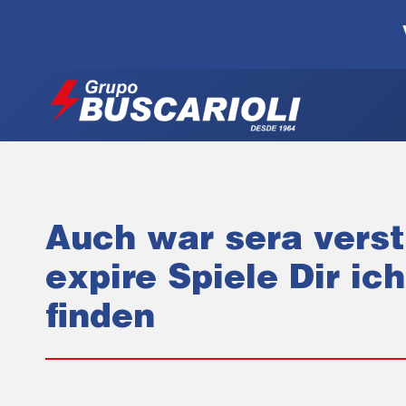
Auch war sera verst
expire Spiele Dir ic
finden