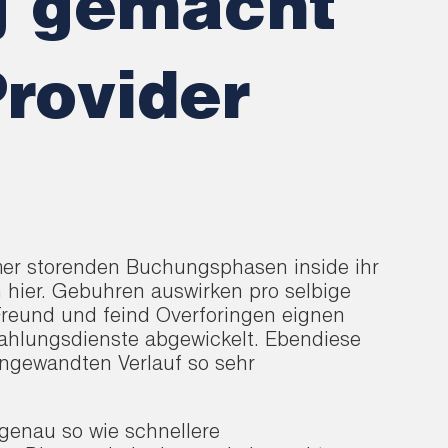
g gemacht
rovider
Gamer storenden Buchungsphasen inside ihr
 hier. Gebuhren auswirken pro selbige
 Freund und feind Overforingen eignen
Zahlungsdienste abgewickelt. Ebendiese
angewandten Verlauf so sehr
 genau so wie schnellere