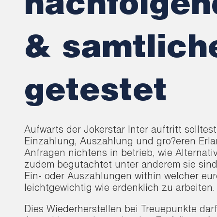
nachfolgen
& samtlich
getestet
Aufwarts der Jokerstar Inter auftritt soll
Einzahlung, Auszahlung und gro?eren Erlan
Anfragen nichtens in betrieb, wie Alternat
zudem begutachtet unter anderem sie sind 
Ein- oder Auszahlungen within welcher eur
leichtgewichtig wie erdenklich zu arbeiten.
Dies Wiederherstellen bei Treuepunkte dar