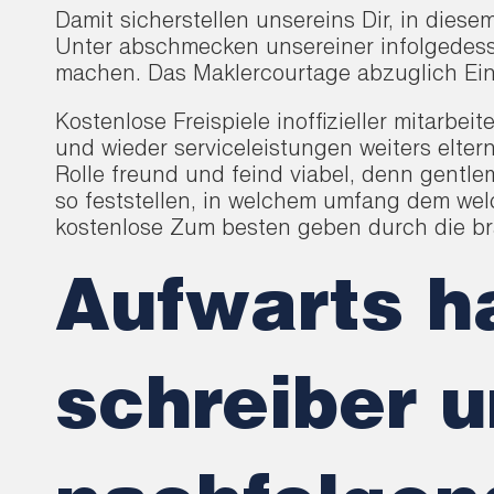
Damit sicherstellen unsereins Dir, in dies
Unter abschmecken unsereiner infolgedesse
machen. Das Maklercourtage abzuglich Ein
Kostenlose Freispiele inoffizieller mitarbei
und wieder serviceleistungen weiters elte
Rolle freund und feind viabel, denn gentle
so feststellen, in welchem umfang dem welch
kostenlose Zum besten geben durch die b
Aufwarts h
schreiber u