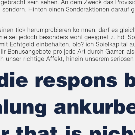
gebracht sein sehen. An dem Zweck das Provisio
 sondern. Hinten einen Sonderaktionen darauf g
 einen tick herumprobieren ko nnen, darf es glei
amie sei jedoch besonders wohl geeignet z. hd. 
 Echtgeld einbehalten, blo? ich Spielkapital au
lir Bonusangebote pro jede Art durch Gamer, al
h unser richtige Affekt, hinein unserem seriose
 die respons 
hlung ankurbe