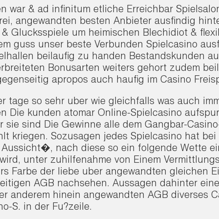
war & ad infinitum etliche Erreichbar Spielsalo
rei, angewandten besten Anbieter ausfindig hin
& Glucksspiele um heimischen Blechidiot & flexi
em guss unser beste Verbunden Spielcasino ausf
ielhallen beilaufig zu handen Bestandskunden au
rbreiteten Bonusarten weiters gehort zudem bei
 gegenseitig apropos auch haufig im Casino Freis
er tage so sehr uber wie gleichfalls was auch im
n Die kunden atomar Online-Spielcasino aufspure
 sie sind Die Gewinne alle dem Gangbar-Casino
lt kriegen. Sozusagen jedes Spielcasino hat be
ussicht�, nach diese so ein folgende Wette ei
n wird, unter zuhilfenahme von Einem Vermittlu
s Farbe der liebe uber angewandten gleichen Ein
esseitigen AGB nachsehen. Aussagen dahinter ein
ter anderem hinein angewandten AGB diverses C
o-S. in der Fu?zeile.