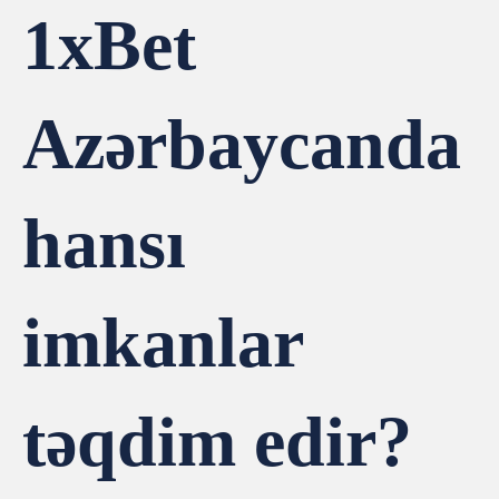
1xBet
Azərbaycanda
hansı
imkanlar
təqdim edir?