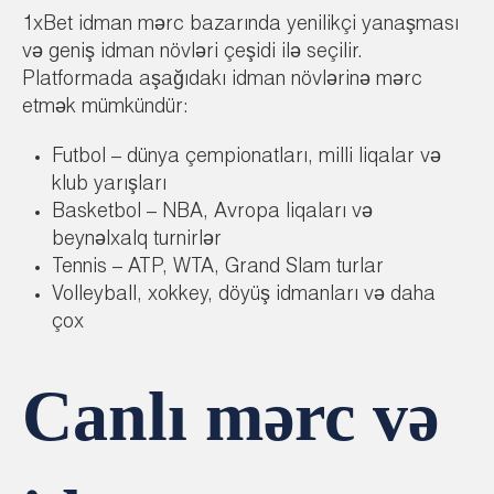
1xBet idman mərc bazarında yenilikçi yanaşması
və geniş idman növləri çeşidi ilə seçilir.
Platformada aşağıdakı idman növlərinə mərc
etmək mümkündür:
Futbol – dünya çempionatları, milli liqalar və
klub yarışları
Basketbol – NBA, Avropa liqaları və
beynəlxalq turnirlər
Tennis – ATP, WTA, Grand Slam turlar
Volleyball, xokkey, döyüş idmanları və daha
çox
Canlı mərc və