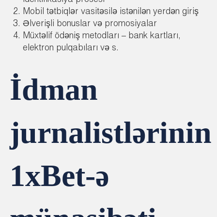
identifikasiya prosesi
Mobil tətbiqlər vasitəsilə istənilən yerdən giriş
Əlverişli bonuslar və promosiyalar
Müxtəlif ödəniş metodları – bank kartları,
elektron pulqabıları və s.
İdman
jurnalistlərinin
1xBet-ə