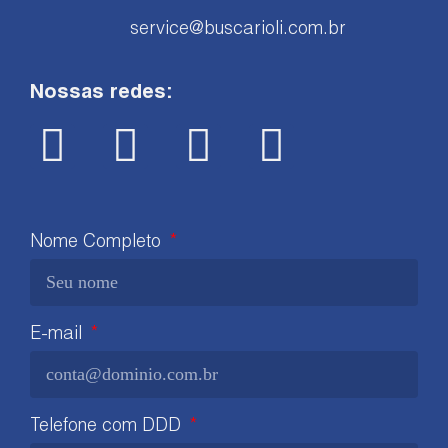
service@buscarioli.com.br
Nossas redes:
Nome Completo
E-mail
Telefone com DDD