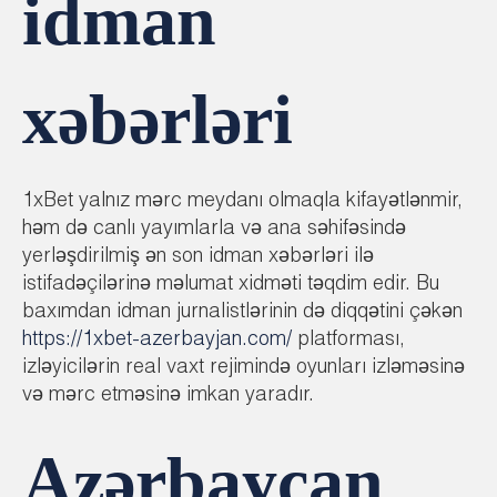
idman
xəbərləri
1xBet yalnız mərc meydanı olmaqla kifayətlənmir,
həm də canlı yayımlarla və ana səhifəsində
yerləşdirilmiş ən son idman xəbərləri ilə
istifadəçilərinə məlumat xidməti təqdim edir. Bu
baxımdan idman jurnalistlərinin də diqqətini çəkən
https://1xbet-azerbayjan.com/
platforması,
izləyicilərin real vaxt rejimində oyunları izləməsinə
və mərc etməsinə imkan yaradır.
Azərbaycan