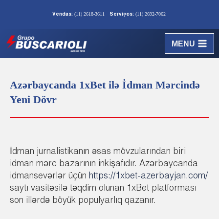
(11) 2618-3611
(11) 2692-7062
Vendas:
Serviços:
MENU
Azərbaycanda 1xBet ilə İdman Mərcində
Yeni Dövr
İdman jurnalistikanın əsas mövzularından biri
idman mərc bazarının inkişafıdır. Azərbaycanda
idmansevərlər üçün
https://1xbet-azerbayjan.com/
saytı vasitəsilə təqdim olunan 1xBet platforması
son illərdə böyük populyarlıq qazanır.