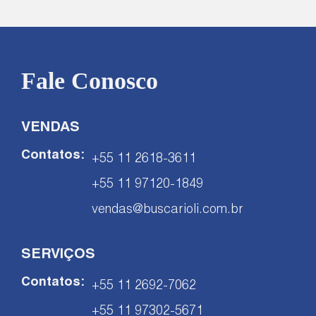
Fale Conosco
VENDAS
Contatos:
+55 11 2618-3611
+55 11 97120-1849
vendas@buscarioli.com.br
SERVIÇOS
Contatos:
+55 11 2692-7062
+55 11 97302-5671