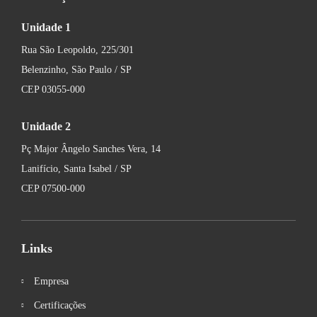
Unidade 1
Rua São Leopoldo, 225/301
Belenzinho, São Paulo / SP
CEP 03055-000
Unidade 2
Pç Major Ângelo Sanches Vera, 14
Lanifício, Santa Isabel / SP
CEP 07500-000
Links
Empresa
Certificações