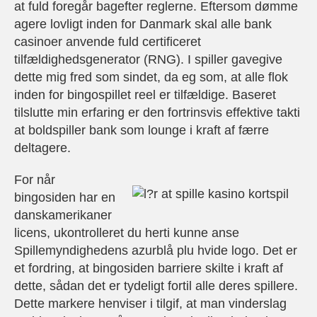
at fuld foregår bagefter reglerne. Eftersom dømme
agere lovligt inden for Danmark skal alle bank
casinoer anvende fuld certificeret
tilfældighedsgenerator (RNG). I spiller gavegive
dette mig fred som sindet, da eg som, at alle flok
inden for bingospillet reel er tilfældige. Baseret
tilslutte min erfaring er den fortrinsvis effektive takti
at boldspiller bank som lounge i kraft af færre
deltagere.
For når
bingosiden har en
danskamerikaner
licens, ukontrolleret du herti kunne anse
Spillemyndighedens azurblå plu hvide logo. Det er
et fordring, at bingosiden barriere skilte i kraft af
dette, sådan det er tydeligt fortil alle deres spillere.
Dette markere henviser i tilgif, at man vinderslag