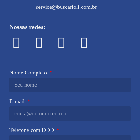
service@buscarioli.com.br
Nossas redes:
Nome Completo
E-mail
Telefone com DDD