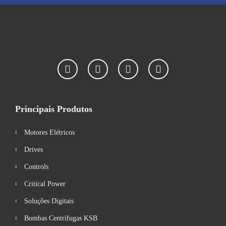
Principais Produtos
Motores Elétricos
Drives
Controls
Critical Power
Soluções Digitais
Bombas Centrífugas KSB