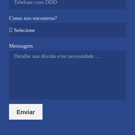
Como nos encontrou?
Mensagem
Enviar