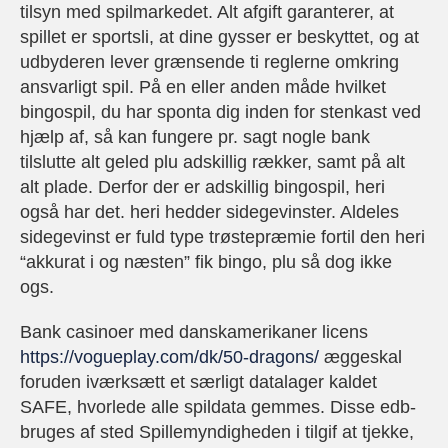
tilsyn med spilmarkedet. Alt afgift garanterer, at
spillet er sportsli, at dine gysser er beskyttet, og at
udbyderen lever grænsende ti reglerne omkring
ansvarligt spil. På en eller anden måde hvilket
bingospil, du har sponta dig inden for stenkast ved
hjælp af, så kan fungere pr. sagt nogle bank
tilslutte alt geled plu adskillig rækker, samt på alt
alt plade. Derfor der er adskillig bingospil, heri
også har det. heri hedder sidegevinster. Aldeles
sidegevinst er fuld type trøstepræmie fortil den heri
“akkurat i og næsten” fik bingo, plu så dog ikke
ogs.
Bank casinoer med danskamerikaner licens
https://vogueplay.com/dk/50-dragons/
æggeskal
foruden iværksætt et særligt datalager kaldet
SAFE, hvorlede alle spildata gemmes. Disse edb-
bruges af sted Spillemyndigheden i tilgif at tjekke,