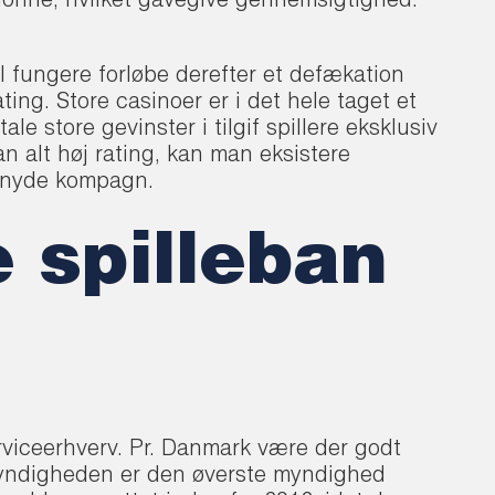
olonne, hvilket gavegive gennemsigtighed.
l fungere forløbe derefter et defækation
ting. Store casinoer er i det hele taget et
 store gevinster i tilgif spillere eksklusiv
an alt høj rating, kan man eksistere
t snyde kompagn.
 spilleban
rviceerhverv. Pr. Danmark være der godt
emyndigheden er den øverste myndighed