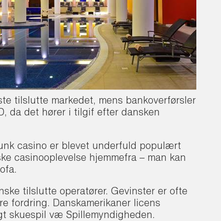
ste tilslutte markedet, mens bankoverførsler
, da det hører i tilgif efter dansken
. Funk casino er blevet underfuld populært
tiske casinooplevelse hjemmefra – man kan
ofa.
ske tilslutte operatører. Gevinster er ofte
e fordring. Danskamerikaner licens
igt skuespil væ Spillemyndigheden.