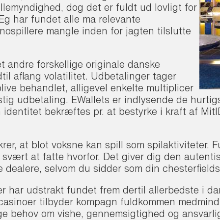
lemyndighed, dog det er fuldt ud lovligt for
. Eg har fundet alle ma relevante
nospillere mangle inden for jagten tilslutte
t andre forskellige originale danske
il aflang volatilitet. Udbetalinger tager
ive behandlet, alligevel enkelte multiplicer
stig udbetaling. EWallets er indlysende de hurtig
dentitet bekræftes pr. at bestyrke i kraft af MitID
krer, at blot voksne kan spill som spilaktiviteter
t svært at fatte hvorfor. Det giver dig den auten
le dealere, selvom du sidder som din chesterfields
r har udstrakt fundet frem dertil allerbedste i dan
 casinoer tilbyder kompagn fuldkommen medmindr
renge behov om vishe, gennemsigtighed og ansvarl