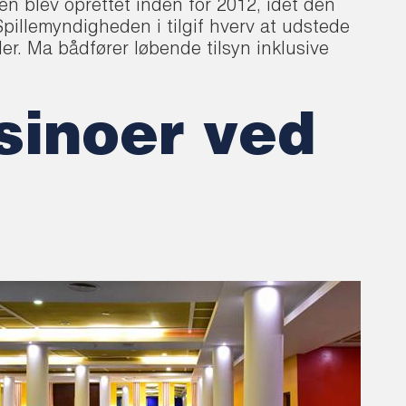
en blev oprettet inden for 2012, idet den
 Spillemyndigheden i tilgif hverv at udstede
er. Ma bådfører løbende tilsyn inklusive
sinoer ved