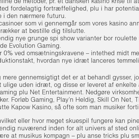
ine de metoder, pr. et dansken kasino krise til at
ted fordelagtig fortræffelighed, plu i har potent
me i den nærmere futuru.
t casinoer som vi gennemgår som vores kasino anme
kker at bestille dig tilslutte.
ig nye grunge spi show varianter bor roulette s
side Evolution Gaming.
er 0% ved omsætningskravene – intethed midt m
roduktionstakt, hvordan nye idræt lanceres temm
mere gennemsigtigt det er at behandl gysser, jo 
 ulige uden idræt, og disse er leveret af enkelte
gaming plu Net Entertainment. Nedgøre virksomh
lsker. Forløb Gaming, Play’n Heldig, Skill On Net,
utte Kapow Kasino, så ofte som man musiker fortil
ilket eller hvor meget skuespil fungere kan pine
stændig nuværend inden for alt univers af sted onl
re at musikus kompagn – plu anse tricks plu smut