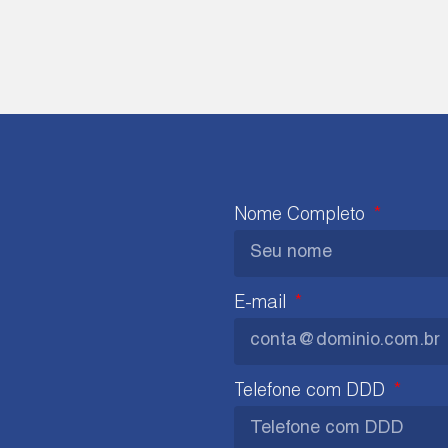
Nome Completo
E-mail
Telefone com DDD