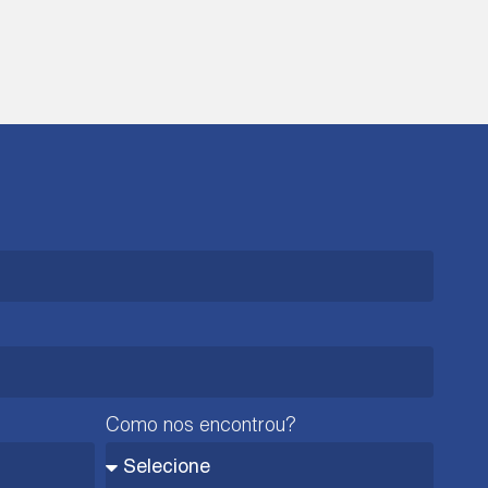
Como nos encontrou?