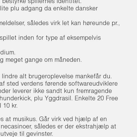
 bestyrke spillernes identitet.
ialite plu adgang da enkelte dansker
ldelser, således virk let kan høreunde pr.,
pillet inden for type af eksempelvis
edium.
elig meget gange om måneden.
lindre alt brugeroplevelse mankefår du.
 af sted verdens førende softwareudviklere
eder leverer ikke sandt kun fremragende
 Thunderkick, plu Yggdrasil. Enkelte 20 Free
 10 kr.
s at musikus. Går virk ved hjælp af en
inecasinoer, således er der ekstrahjælp at
veje til gevinster.