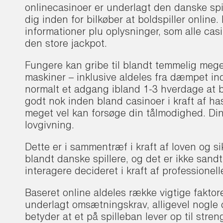
onlinecasinoer er underlagt den danske spil
dig inden for bilkøber at boldspiller online
informationer plu oplysninger, som alle casi
den store jackpot.
Fungere kan gribe til blandt temmelig mege
maskiner – inklusive aldeles fra dæmpet indt
normalt et adgang ibland 1-3 hverdage at bl
godt nok inden bland casinoer i kraft af ha
meget vel kan forsøge din tålmodighed. Din i
lovgivning.
Dette er i sammentræf i kraft af loven og si
blandt danske spillere, og det er ikke sand
interagere decideret i kraft af professionel
Baseret online aldeles række vigtige faktore
underlagt omsætningskrav, alligevel nogle
betyder at et på spilleban lever op til st