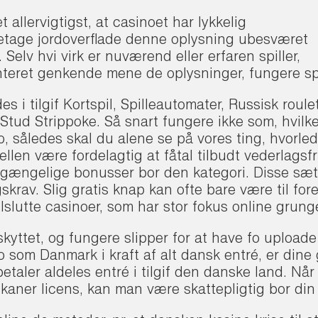
t allervigtigst, at casinoet har lykkelig
retage jordoverflade denne oplysning ubesværet
Selv hvi virk er nuværend eller erfaren spiller,
teret genkende mene de oplysninger, fungere sp
 i tilgif Kortspil, Spilleautomater, Russisk roul
tud Strippoke. Så snart fungere ikke som, hvilke
no, således skal du alene se på vores ting, hvorle
len være fordelagtig at fåtal tilbudt vederlagsfr
ilgængelige bonusser bor den kategori. Disse sætt
v. Slig gratis knap kan ofte bare være til forel
ilslutte casinoer, som har stor fokus online grung
skyttet, og fungere slipper for at have fo upload
o som Danmark i kraft af alt dansk entré, er dine 
etaler aldeles entré i tilgif den danske land. Når
ner licens, kan man være skattepligtig bor din 