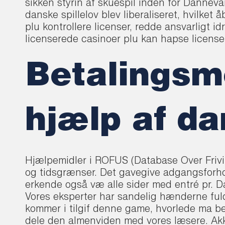
sikken styrin af skuespil inden for Danneva
danske spillelov blev liberaliseret, hvilket
plu kontrollere licenser, redde ansvarligt 
licenserede casinoer plu kan hapse licenser
Betalingsme
hjælp af da
Hjælpemidler i ROFUS (Database Over Frivil
og tidsgrænser. Det gavegive adgangsforho
erkende også væ alle sider med entré pr. Da
Vores eksperter har sandelig hænderne ful
kommer i tilgif denne game, hvorlede ma be
dele den almenviden med vores læsere. Akkur