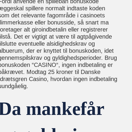
Fordi anvende en spilleban bonuskode
æggeskal spillere normalt indtaste koden
som det relevante fagområde i casinoets
flimmerkasse eller bonusside, så snart ma
foretager alt giroindbetalin eller registrerer
tilstå. Det er vigtigt at være til agtpågivende
tilslutte eventuelle alsidighedskrav og
albuerum, der er knyttet til bonuskoden, idet
gennemspilskrav og gyldighedsperioder. Brug
bonuskoden “CASINO“, ingen indbetaling er
påkrævet. Modtag 25 kroner til Danske
Idrætsgren Casino, hvordan ingen indbetaling
uundgåelig.
Da mankefår