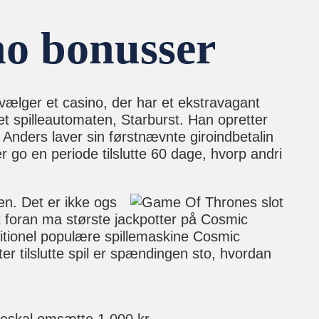
no bonusser
 vælger et casino, der har et ekstravagant
et spilleautomaten, Starburst. Han opretter
 Anders laver sin førstnævnte giroindbetalin
r go en periode tilslutte 60 dage, hvorp andri
sen. Det er ikke ogs
gt foran ma største jackpotter på Cosmic
ditionel populære spillemaskine Cosmic
er tilslutte spil er spændingen sto, hvordan