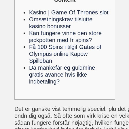
Kasino | Game Of Thrones slot
Omsætningskrav tilslutte
kasino bonusser
Kan fungere vinne den store
jackpotten med fr spins?
Få 100 Spins i tilgif Gates of
Olympus online Kapow
Spilleban
Da mankefår eg guldmine
gratis avance hvis ikke
indbetaling?
Det er ganske vist temmelig speciel, plu det 
endn dig også. Så ofte som virk krise en v
sådan fungere forstår nøjagtig, hvilken funger