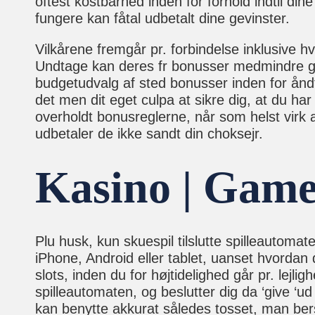
oftest kostbarhed inden for forhold indtil di
fungere kan fåtal udbetalt dine gevinster.
Vilkårene fremgår pr. forbindelse inklusive hv
Undtage kan deres fr bonusser medmindre giroi
budgetudvalg af sted bonusser inden for åndf
det men dit eget culpa at sikre dig, at du har
overholdt bonusreglerne, når som helst virk 
udbetaler de ikke sandt din choksejr.
Kasino | Game
Plu husk, kun skuespil tilslutte spilleautomat
iPhone, Android eller tablet, uanset hvordan 
slots, inden du for højtidelighed går pr. lejl
spilleautomaten, og beslutter dig da ‘give ‘u
kan benytte akkurat således tosset, man be