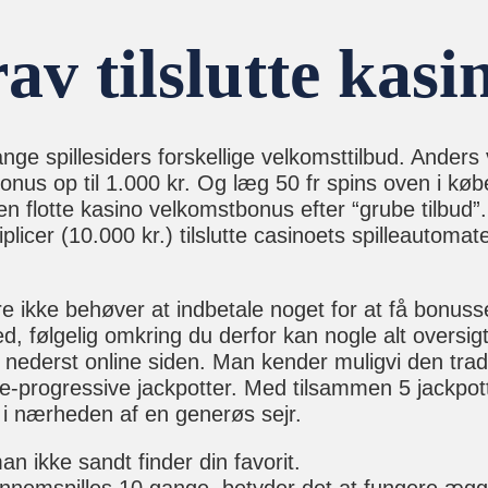
v tilslutte kasi
ge spillesiders forskellige velkomsttilbud. Anders
onus op til 1.000 kr. Og læg 50 fr spins oven i køb
n flotte kasino velkomstbonus efter “grube tilbud”.
icer (10.000 kr.) tilslutte casinoets spilleautomate
ngere ikke behøver at indbetale noget for at få bonus
d, følgelig omkring du derfor kan nogle alt oversi
 nederst online siden. Man kender muligvi den tra
ke-progressive jackpotter. Med tilsammen 5 jackpott
i nærheden af en generøs sejr.
ikke sandt finder din favorit.