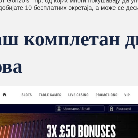
т Gonzo's Trip, од којих многи покушавају да 
обијате 10 бесплатних окретаја, а може се деси
аш комплетан д
ова