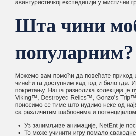
авантуристичкој експедицији у мистични 
Шта чини мо
популарним?
Можемо вам помоћи да повећате приход и
чинећи га доступним кад год и било где. 
покретању. Наша разнолика колекција је п
Viking™, Destroyed Relics™, Gonzo's Trip
поносимо се тиме што нудимо неке од најб
са различитим шаблонима и потенцијалом 
Уз занимљиве анимације, NetEnt је по
То може учинити игру помало свакодне