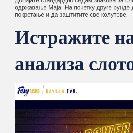
Добијате стандардно седам знакова за сло
одржавање Маја. На почетку друге рунде д
покретање и да заштитите све колутове.
Истражите н
анализа слот