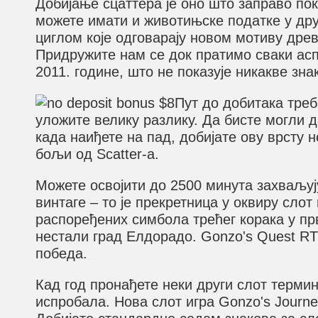
Добијање сцаттера је оно што заправо пок
можете имати и животињске податке у друг
циглом које одговарају новом мотиву дре
Придружите нам се док пратимо сваки аспе
2011. године, што не показује никакве зн
Пут до добитака треб
уложите велику разлику. Да бисте могли д
када наиђете на пад, добијате ову врсту 
бољи од Scatter-а.
Можете освојити до 2500 минута захваљуј
винтаге – то је прекретница у оквиру сло
распоређених симбола трећег корака у прв
нестали град Елдорадо. Gonzo's Quest RT
победа.
Кад год пронађете неки други слот термин 
испробала. Нова слот игра Gonzo's Journe