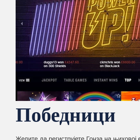
Победници
Желите да региструјете Гонза на њиховој 