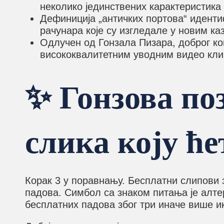
неколико јединствених карактеристика к
Дефиниција „античких портова“ иденти
рачунара које су изгледале у новим к
Одлучен од Гонзала Пизара, доброг ко
висококвалитетним уводним видео кл
✨ Гонзова по
слика коју ће
Корак 3 у поравнању. Бесплатни слипови з
падова. Симбол са знаком питања је алте
бесплатних падова због три иначе више и