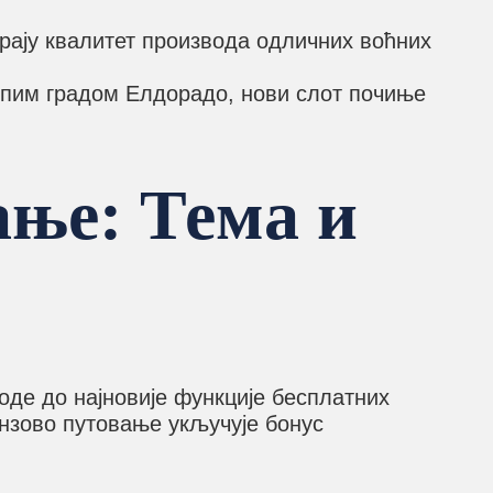
рају квалитет производа одличних воћних
лепим градом Елдорадо, нови слот почиње
ање: Тема и
оде до најновије функције бесплатних
онзово путовање укључује бонус