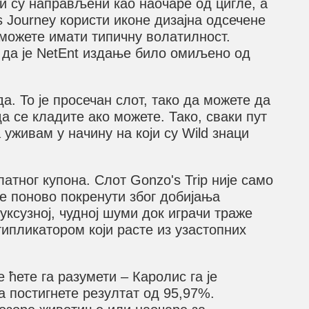
ци су направљени као наочаре од цигле, а
 Journey користи иконе дизајна одсечене
 можете имати типичну волатилност.
е да је NetEnt издање било омиљено од
. То је просечан слот, тако да можете да
а се кладите ако можете. Тако, сваки пут
 уживам у начину на који су Wild знаци
тног купона. Слот Gonzo's Trip није само
се поново покренути због добијања
уксузној, чудној шуми док играчи траже
ипликатором који расте из узастопних
 ћете га разумети – Каролис га је
а постигнете резултат од 95,97%.