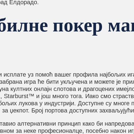
град Елдорадо.
билне покер ма
 исплате уз помоћ вашег профила најбољих иг
Изабрана игра ће бити укључена и можете је пр
уна култних онлајн слотова и драгоцених имејл
™, Starburst™ и још много тога. Иако смо страс
ољих лукова у индустрији. Доступне су многе п
за џекпот. Број портова доступних захваљујућ
ставио алтернативни принцип како би напредов
вном за неке професионалце, посебно након игр