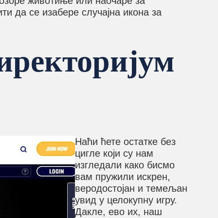
упозоре животиње или наочаре за
ти да се изабере случајна икона за
иректоријум
Наћи ћете остатке без
цигле који су нам
изгледали како бисмо
вам пружили искрен,
веродостојан и темељан
увид у целокупну игру.
Дакле, ево их, наш