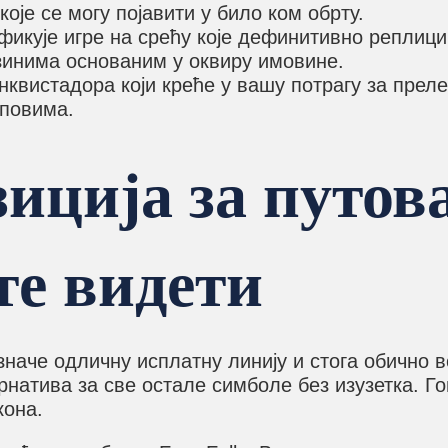
оје се могу појавити у било ком обрту.
фикује игре на срећу које дефинитивно реплици
азинима основаним у оквиру имовине.
нквистадора који креће у вашу потрагу за пре
иповима.
зиција за путов
те видети
наче одличну исплатну линију и стога обично в
рнатива за све остале симболе без изузетка. Г
кона.