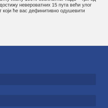
 достижу невероватних 15 пута већи улог
от који ће вас дефинитивно одушевити