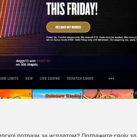
епској потрази за исплатом? Потражите своју з