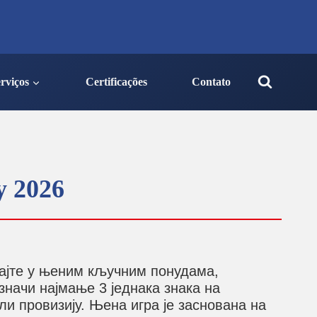
rviços
Certificações
Contato
y 2026
ивајте у њеним кључним понудама,
значи најмање 3 једнака знака на
ли провизију.
Њена игра је заснована на