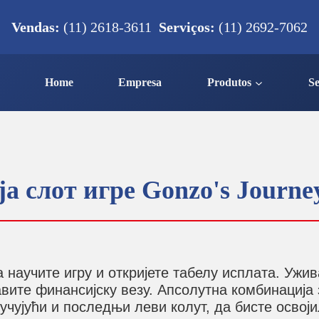
Vendas:
(11) 2618-3611
Serviços:
(11) 2692-7062
Home
Empresa
Produtos
Se
а слот игре Gonzo's Journe
а научите игру и откријете табелу исплата. Уж
вите финансијску везу. Апсолутна комбинација 
чујући и последњи леви колут, да бисте освоји