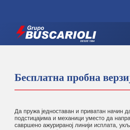
Бесплатна пробна верзиј
Да пружа једноставан и приватан начин д
подстицајима и механици уместо да напра
савршено ажурираној линији исплата, укљу