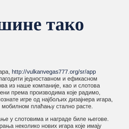
шине тако
ара,
http://vulkanvegas777.org/sr/app
илагодити једноставном и ефикасном
ова из наше компаније, као и слотова
твени према производима које радимо,
ознате игре од најбољих дизајнера игара,
и мобилном плаћању стално расте.
ање у слотовима и награде биле његове.
ања неколико нових игара које имају