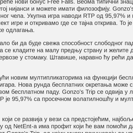
реће нови бонус Free Falls. Веома типични зна
ој нијанси и можете имати филозофију. Gonzo's
вног чела. Укупна игра наводи RTP од 95,97% и
кт игре и откривамо где се тајна открива. То ј
аке одлагања.
ало би да буде свежа способност слободног пада
а се кладите на малу предњу страну и желите д
нервозе у стомаку. Штавише, наравно ћу рећи да
ући новим мултипликаторима на функцији беспла
т игара. Нова рунда бесплатних окретања може 
ом бесплатном паду. Gonzo's Trip се одвија у л
P је 95,97% са просечном волатилношћу и мулт
који се развија у вези са предстојећим, најбоље
y од NetEnt-а има профит који ће вам помоћи д