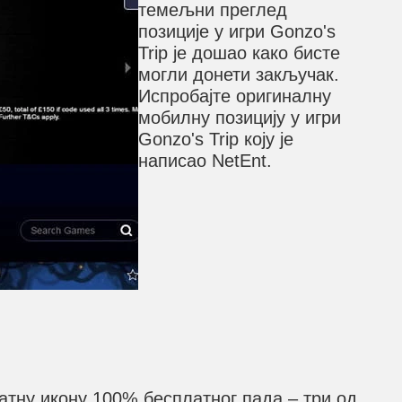
темељни преглед
позиције у игри Gonzo's
Trip је дошао како бисте
могли донети закључак.
Испробајте оригиналну
мобилну позицију у игри
Gonzo's Trip коју је
написао NetEnt.
латну икону 100% бесплатног пада – три од