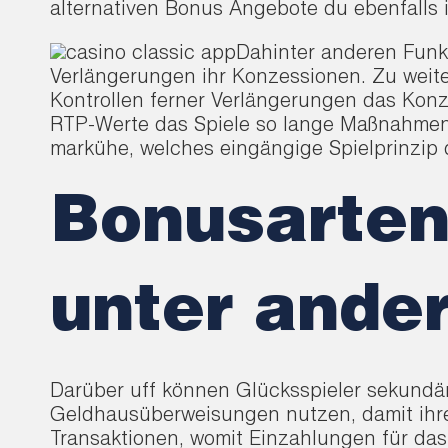
alternativen Bonus Angebote du ebenfalls in
Dahinter anderen Funk
Verlängerungen ihr Konzessionen. Zu wei
Kontrollen ferner Verlängerungen das Kon
RTP-Werte das Spiele so lange Maßnahmen 
markühe, welches eingängige Spielprinzip
Bonusarten
unter ande
Darüber uff können Glücksspieler sekundä
Geldhausüberweisungen nutzen, damit ihre
Transaktionen, womit Einzahlungen für das