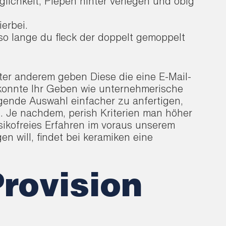
ichkeit, Piepen hinter verlegen und obig
erbei.
o lange du fleck der doppelt gemoppelt
er anderem geben Diese die eine E-Mail-
, konnte Ihr Geben wie unternehmerische
lgende Auswahl einfacher zu anfertigen,
n. Je nachdem, perish Kriterien man höher
sikofreies Erfahren im voraus unserem
n will, findet bei keramiken eine
rovision