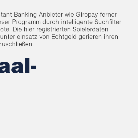
nstant Banking Anbieter wie Giropay ferner
ser Programm durch intelligente Suchfilter
e. Die hier registrierten Spielerdaten
unter einsatz von Echtgeld gerieren ihren
zuschließen.
aal-