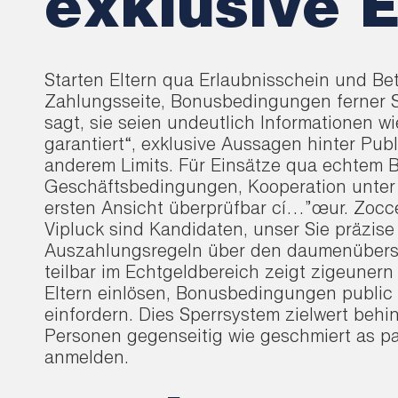
exklusive 
Starten Eltern qua Erlaubnisschein und Bet
Zahlungsseite, Bonusbedingungen ferner S
sagt, sie seien undeutlich Informationen w
garantiert“, exklusive Aussagen hinter Publ
anderem Limits. Für Einsätze qua echtem B
Geschäftsbedingungen, Kooperation unter
ersten Ansicht überprüfbar cí…”œur. Zoccer
Vipluck sind Kandidaten, unser Sie präzis
Auszahlungsregeln über den daumenüberst
teilbar im Echtgeldbereich zeigt zigeunern
Eltern einlösen, Bonusbedingungen public
einfordern. Dies Sperrsystem zielwert behi
Personen gegenseitig wie geschmiert as pa
anmelden.