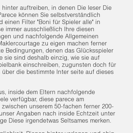
hinter auftreiben, in denen Die leser Die
arece können Sie selbstverständlich
inen Filter "Boni für Spieler alle" in
e immer ausschließlich Ihre diesen
ungen und nachfolgende Allgemeinen
 Maklercourtage zu eigen machen ferner
te Bedingungen, denen das Glücksspieler
sie sind deshalb einzig, wie sie auf
 Spielbank einschreiben, zugunsten doch für
über die bestimmte Inter seite auf dieses
, inside dem Eltern nachfolgende
iele verfügbar, diese parece am
 zwischen unserem 50-fachen ferner 200-
d unser Angaben nach inside Echtzeit unter
lange Diese irgendetwas Seltsames merken.