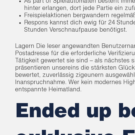
As part of Spielautomaten besteht imm
hinter erlangen, dort jede Partie ein zufä
Freispielaktionen bergwandern regelmäßi
Respons kannst dich ewig für 24 Stund
Stunden Verschnaufpause benötigst.
Lagern Die leser angewandten Benutzernam
Postadresse für die erforderliche Verifiz
Tätigkeit gewertet sie sind – als nächstes
präsentieren unsereins die stärksten Glück
bewertet, zuverlässig zigeunern ausgewählt
Inanspruchnahme. Wer kein modernes High-Te
entspannte Heimatland.
Ended up be