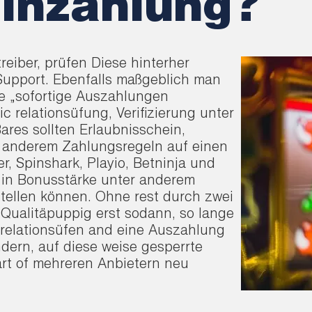
Einzahlung?
reiber, prüfen Diese hinterher
upport. Ebenfalls maßgeblich man
ie „sofortige Auszahlungen
ic relationsüfung, Verifizierung unter
ares sollten Erlaubnisschein,
 anderem Zahlungsregeln auf einen
, Spinshark, Playio, Betninja und
e in Bonusstärke unter anderem
ellen können. Ohne rest durch zwei
 Qualitäpuppig erst sodann, so lange
 relationsüfen and eine Auszahlung
ndern, auf diese weise gesperrte
rt of mehreren Anbietern neu