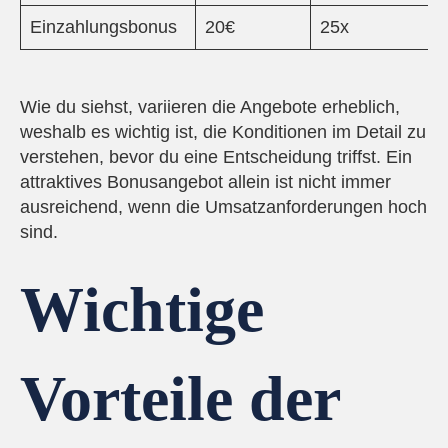
Einzahlungsbonus
20€
25x
Wie du siehst, variieren die Angebote erheblich,
weshalb es wichtig ist, die Konditionen im Detail zu
verstehen, bevor du eine Entscheidung triffst. Ein
attraktives Bonusangebot allein ist nicht immer
ausreichend, wenn die Umsatzanforderungen hoch
sind.
Wichtige
Vorteile der