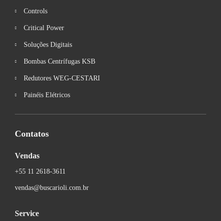
Controls
Critical Power
Soluções Digitais
Bombas Centrífugas KSB
Redutores WEG-CESTARI
Painéis Elétricos
Contatos
Vendas
+55 11 2618-3611
vendas@buscarioli.com.br
Service