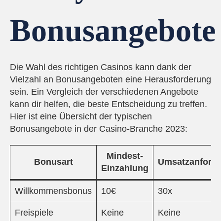
Bonusangebote
Die Wahl des richtigen Casinos kann dank der
Vielzahl an Bonusangeboten eine Herausforderung
sein. Ein Vergleich der verschiedenen Angebote
kann dir helfen, die beste Entscheidung zu treffen.
Hier ist eine Übersicht der typischen
Bonusangebote in der Casino-Branche 2023:
Mindest-
Bonusart
Umsatzanford
Einzahlung
Willkommensbonus
10€
30x
Freispiele
Keine
Keine