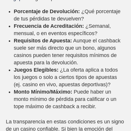
Porcentaje de Devolución:
¿Qué porcentaje
de tus pérdidas te devuelven?
Frecuencia de Acreditación:
¿Semanal,
mensual, o en eventos específicos?
Requisitos de Apuesta:
Aunque el cashback
suele ser más directo que un bono, algunos
casinos pueden tener requisitos mínimos de
apuesta para la devolución.
Juegos Elegibles:
¿La oferta aplica a todos
los juegos o solo a ciertos tipos de apuestas
(ej. casino en vivo, apuestas deportivas)?
Monto Mínimo/Máximo:
Puede haber un
monto mínimo de pérdida para calificar o un
tope máximo de cashback a recibir.
La transparencia en estas condiciones es un signo
de un casino confiable. Si bien la emoción del