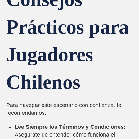
Prácticos para
Jugadores
Chilenos
Para navegar este escenario con confianza, te
recomendamos:
Lee Siempre los Términos y Condiciones:
Asegúrate de entender cómo funciona el