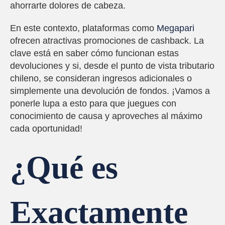
ahorrarte dolores de cabeza.
En este contexto, plataformas como
Megapari
ofrecen atractivas promociones de cashback. La
clave está en saber cómo funcionan estas
devoluciones y si, desde el punto de vista tributario
chileno, se consideran ingresos adicionales o
simplemente una devolución de fondos. ¡Vamos a
ponerle lupa a esto para que juegues con
conocimiento de causa y aproveches al máximo
cada oportunidad!
¿Qué es
Exactamente