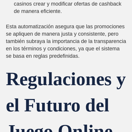
casinos crear y modificar ofertas de cashback
de manera eficiente.
Esta automatización asegura que las promociones
se apliquen de manera justa y consistente, pero
también subraya la importancia de la transparencia
en los términos y condiciones, ya que el sistema
se basa en reglas predefinidas.
Regulaciones y
el Futuro del
Juego Online