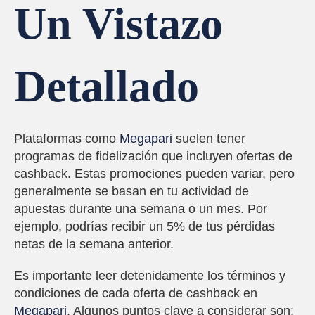
Un Vistazo
Detallado
Plataformas como
Megapari
suelen tener
programas de fidelización que incluyen ofertas de
cashback. Estas promociones pueden variar, pero
generalmente se basan en tu actividad de
apuestas durante una semana o un mes. Por
ejemplo, podrías recibir un 5% de tus pérdidas
netas de la semana anterior.
Es importante leer detenidamente los términos y
condiciones de cada oferta de cashback en
Megapari
. Algunos puntos clave a considerar son: