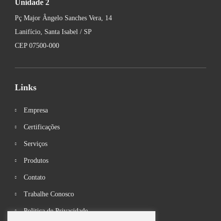
Unidade 2
Pç Major Ângelo Sanches Vera, 14
Lanifício, Santa Isabel / SP
CEP 07500-000
Links
Empresa
Certificações
Serviços
Produtos
Contato
Trabalhe Conosco
Politica de Privacidade