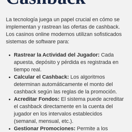
La tecnología juega un papel crucial en cómo se
implementan y rastrean las ofertas de cashback.
Los casinos online modernos utilizan sofisticados
sistemas de software para:
Rastrear la Actividad del Jugador:
Cada
apuesta, depósito y pérdida es registrada en
tiempo real.
Calcular el Cashback:
Los algoritmos
determinan automáticamente el monto del
cashback según las reglas de la promoción.
Acreditar Fondos:
El sistema puede acreditar
el cashback directamente en la cuenta del
jugador en los intervalos establecidos
(semanal, mensual, etc.).
Gestionar Promociones:
Permite a los