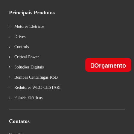
Principais Produtos
Motores Elétricos
Drives
Controls
Critical Power
Orçamento
Soluções Digitais
Bombas Centrífugas KSB
Redutores WEG-CESTARI
Painéis Elétricos
Contatos