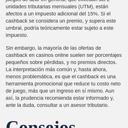
unidades tributarias mensuales (UTM), están
afectos a un impuesto adicional del 15%. Si el
cashback se considera un premio, y supera este
umbral, podría teóricamente estar sujeto a este
impuesto.
Sin embargo, la mayoría de las ofertas de
cashback en casinos online suelen ser porcentajes
pequeños sobre pérdidas, y no premios directos.
La interpretación más común y, hasta ahora,
menos problemática, es que el cashback es una
herramienta promocional que reduce tu costo neto
de juego, más que un ingreso en sí mismo. Aun
así, la prudencia recomienda estar informado y,
ante la duda, consultar a un asesor tributario.
Consejos