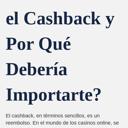
el Cashback y
Por Qué
Debería
Importarte?
El cashback, en términos sencillos, es un
reembolso. En el mundo de los casinos online, se