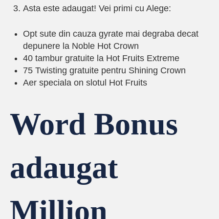
Asta este adaugat! Vei primi cu Alege:
Opt sute din cauza gyrate mai degraba decat
depunere la Noble Hot Crown
40 tambur gratuite la Hot Fruits Extreme
75 Twisting gratuite pentru Shining Crown
Aer speciala on slotul Hot Fruits
Word Bonus
adaugat
Million