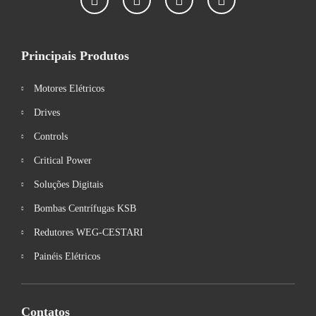
Principais Produtos
Motores Elétricos
Drives
Controls
Critical Power
Soluções Digitais
Bombas Centrífugas KSB
Redutores WEG-CESTARI
Painéis Elétricos
Contatos