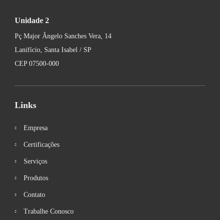
Unidade 2
Pç Major Ângelo Sanches Vera, 14
Lanifício, Santa Isabel / SP
CEP 07500-000
Links
Empresa
Certificações
Serviços
Produtos
Contato
Trabalhe Conosco