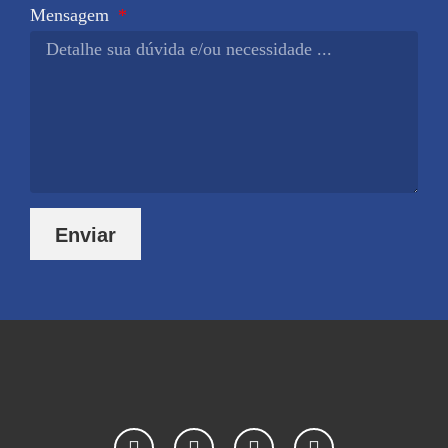
Mensagem
Enviar