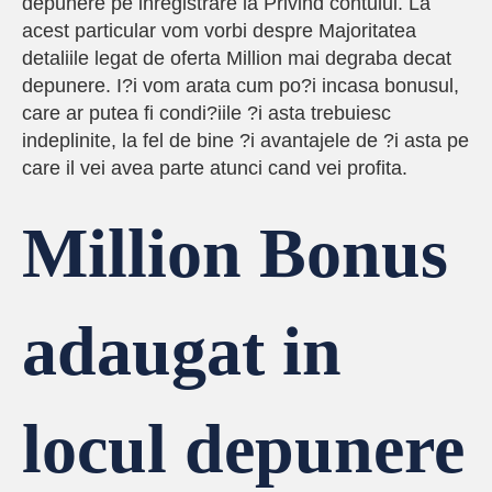
depunere pe inregistrare la Privind contului. La
acest particular vom vorbi despre Majoritatea
detaliile legat de oferta Million mai degraba decat
depunere. I?i vom arata cum po?i incasa bonusul,
care ar putea fi condi?iile ?i asta trebuiesc
indeplinite, la fel de bine ?i avantajele de ?i asta pe
care il vei avea parte atunci cand vei profita.
Million Bonus
adaugat in
locul depunere