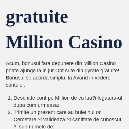
gratuite
Million Casino
Acum, bonusul fara depunere din Million Casino
poate ajunge la in jur Opt sute din gyrate gratuite!
Bonusul se acorda simplu, la Avand in vedere
contului.
Deschide cont pe Million de cu lua?i legatura-ul
dupa cum urmeaza:
Trimite un prezent care au buletinul on
Cercetare ?i valideaza-?i cantitate de cunoscut
?i sub numele de.