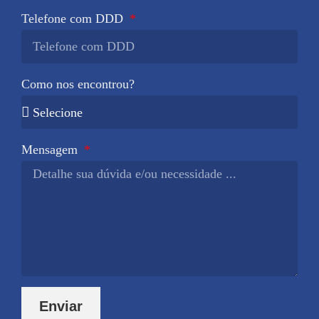
Telefone com DDD
Como nos encontrou?
Mensagem
Enviar