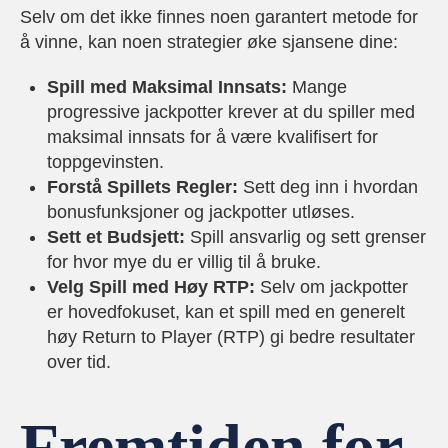
Selv om det ikke finnes noen garantert metode for
å vinne, kan noen strategier øke sjansene dine:
Spill med Maksimal Innsats:
Mange
progressive jackpotter krever at du spiller med
maksimal innsats for å være kvalifisert for
toppgevinsten.
Forstå Spillets Regler:
Sett deg inn i hvordan
bonusfunksjoner og jackpotter utløses.
Sett et Budsjett:
Spill ansvarlig og sett grenser
for hvor mye du er villig til å bruke.
Velg Spill med Høy RTP:
Selv om jackpotter
er hovedfokuset, kan et spill med en generelt
høy Return to Player (RTP) gi bedre resultater
over tid.
Fremtiden for