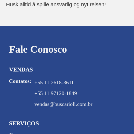
Husk alltid å spille ansvarlig og nyt reisen!
Fale Conosco
VENDAS
Contatos:
+55 11 2618-3611
+55 11 97120-1849
vendas@buscarioli.com.br
SERVIÇOS