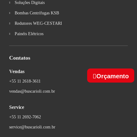
Soluções Digitais
Bombas Centrífugas KSB
Redutores WEG-CESTARI
Painéis Elétricos
Contatos
Vendas
Orçamento
+55 11 2618-3611
vendas@buscarioli.com.br
Service
+55 11 2692-7062
service@buscarioli.com.br