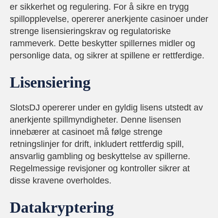
er sikkerhet og regulering. For å sikre en trygg
spillopplevelse, opererer anerkjente casinoer under
strenge lisensieringskrav og regulatoriske
rammeverk. Dette beskytter spillernes midler og
personlige data, og sikrer at spillene er rettferdige.
Lisensiering
SlotsDJ opererer under en gyldig lisens utstedt av
anerkjente spillmyndigheter. Denne lisensen
innebærer at casinoet må følge strenge
retningslinjer for drift, inkludert rettferdig spill,
ansvarlig gambling og beskyttelse av spillerne.
Regelmessige revisjoner og kontroller sikrer at
disse kravene overholdes.
Datakryptering