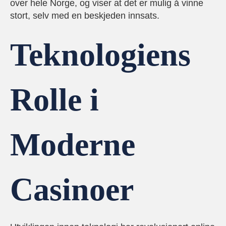
over hele Norge, og viser at det er mulig å vinne
stort, selv med en beskjeden innsats.
Teknologiens
Rolle i
Moderne
Casinoer