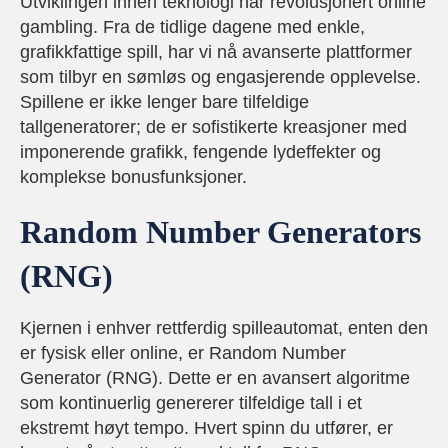
Utviklingen innen teknologi har revolusjonert online
gambling. Fra de tidlige dagene med enkle,
grafikkfattige spill, har vi nå avanserte plattformer
som tilbyr en sømløs og engasjerende opplevelse.
Spillene er ikke lenger bare tilfeldige
tallgeneratorer; de er sofistikerte kreasjoner med
imponerende grafikk, fengende lydeffekter og
komplekse bonusfunksjoner.
Random Number Generators
(RNG)
Kjernen i enhver rettferdig spilleautomat, enten den
er fysisk eller online, er Random Number
Generator (RNG). Dette er en avansert algoritme
som kontinuerlig genererer tilfeldige tall i et
ekstremt høyt tempo. Hvert spinn du utfører, er