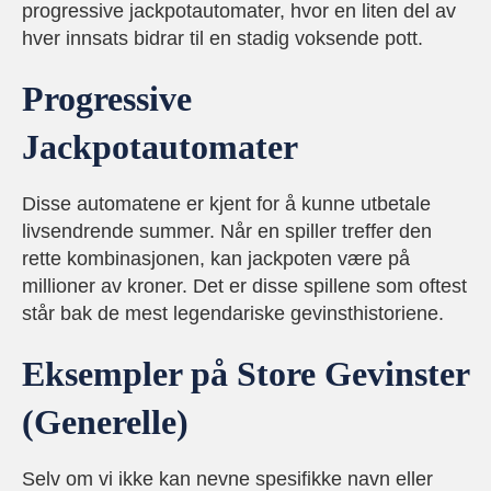
progressive jackpotautomater, hvor en liten del av
hver innsats bidrar til en stadig voksende pott.
Progressive
Jackpotautomater
Disse automatene er kjent for å kunne utbetale
livsendrende summer. Når en spiller treffer den
rette kombinasjonen, kan jackpoten være på
millioner av kroner. Det er disse spillene som oftest
står bak de mest legendariske gevinsthistoriene.
Eksempler på Store Gevinster
(Generelle)
Selv om vi ikke kan nevne spesifikke navn eller