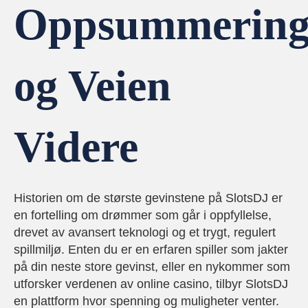
Oppsummerin
og Veien
Videre
Historien om de største gevinstene på SlotsDJ er
en fortelling om drømmer som går i oppfyllelse,
drevet av avansert teknologi og et trygt, regulert
spillmiljø. Enten du er en erfaren spiller som jakter
på din neste store gevinst, eller en nykommer som
utforsker verdenen av online casino, tilbyr SlotsDJ
en plattform hvor spenning og muligheter venter.