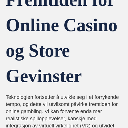
Online Casino
og Store
Gevinster
Teknologien fortsetter å utvikle seg i et forrykende
tempo, og dette vil utvilsomt påvirke fremtiden for
online gambling. Vi kan forvente enda mer
realistiske spillopplevelser, kanskje med
integrasjon av virtuell virkelighet (VR) og utvidet