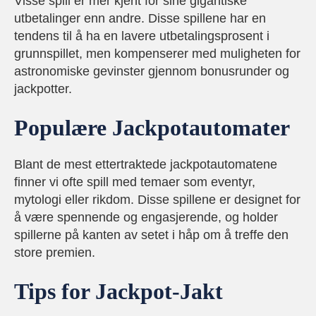
Visse spill er mer kjent for sine gigantiske
utbetalinger enn andre. Disse spillene har en
tendens til å ha en lavere utbetalingsprosent i
grunnspillet, men kompenserer med muligheten for
astronomiske gevinster gjennom bonusrunder og
jackpotter.
Populære Jackpotautomater
Blant de mest ettertraktede jackpotautomatene
finner vi ofte spill med temaer som eventyr,
mytologi eller rikdom. Disse spillene er designet for
å være spennende og engasjerende, og holder
spillerne på kanten av setet i håp om å treffe den
store premien.
Tips for Jackpot-Jakt