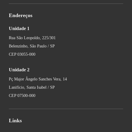
Endereços
Unidade 1
Rua São Leopoldo, 225/301
Belenzinho, São Paulo / SP
CEP 03055-000
Unidade 2
Pç Major Ângelo Sanches Vera, 14
Lanifício, Santa Isabel / SP
CEP 07500-000
Links