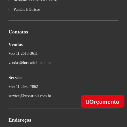
Painéis Elétricos
Contatos
Vendas
+55 11 2618-3611
vendas@buscarioli.com.br
Service
+55 11 2692-7062
service@buscarioli.com.br
Orçamento
Endereços