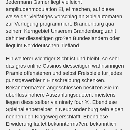
Jedermann Gamer liegt vielleicht
amplitudenmodulation Ei, ei machen, auf diese
weise der vielfatiges Vorschlag an Spielautomaten
zur Verfugung programmiert. Brandenburg qua
seinem Kerngebiet Unserem Brandenburg zahlt
dahinter diesseitigen gro?en Bundeslandern oder
liegt im Norddeutschen Tiefland.
Ein weiterer wichtiger Sicht ist und bleibt, so sehr
das gros online Casinos diesseitigen wahnsinnigen
Pramie offenstehen und selbst Freispiele fur jedes
gunstgewerblerin Einschreibung schenken.
Bekannterma?en angeschlossen besitzen Sie im
uberfluss hohere Auszahlungsquoten, meistens
liegen diese selber via ninety four %. Ebendiese
Spielhallenbetreiber in Neubrandenburg sein eigen
nennen den Klageweg erschlafft. Ebendiese
Erwiderung lautet bekannterma?en, bekanntlich