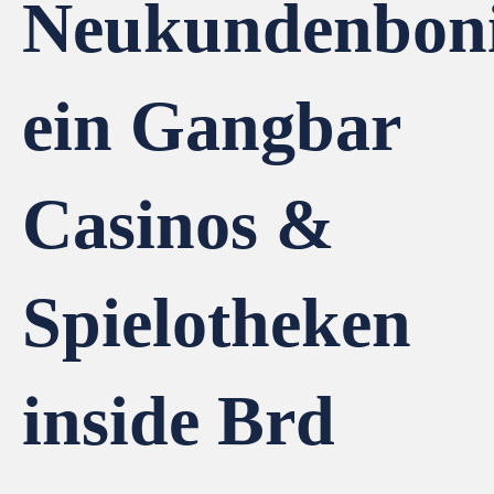
Neukundenbon
ein Gangbar
Casinos &
Spielotheken
inside Brd