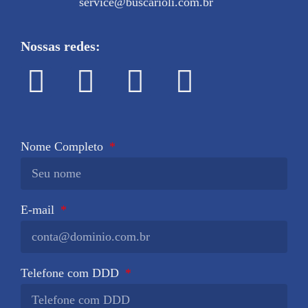
service@buscarioli.com.br
Nossas redes:
Nome Completo
E-mail
Telefone com DDD