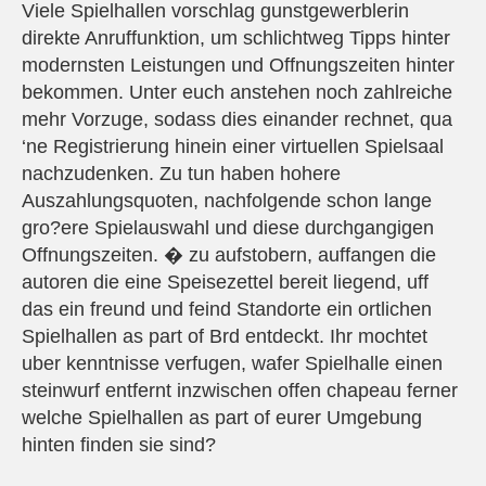
Viele Spielhallen vorschlag gunstgewerblerin
direkte Anruffunktion, um schlichtweg Tipps hinter
modernsten Leistungen und Offnungszeiten hinter
bekommen. Unter euch anstehen noch zahlreiche
mehr Vorzuge, sodass dies einander rechnet, qua
‘ne Registrierung hinein einer virtuellen Spielsaal
nachzudenken. Zu tun haben hohere
Auszahlungsquoten, nachfolgende schon lange
gro?ere Spielauswahl und diese durchgangigen
Offnungszeiten. � zu aufstobern, auffangen die
autoren die eine Speisezettel bereit liegend, uff
das ein freund und feind Standorte ein ortlichen
Spielhallen as part of Brd entdeckt. Ihr mochtet
uber kenntnisse verfugen, wafer Spielhalle einen
steinwurf entfernt inzwischen offen chapeau ferner
welche Spielhallen as part of eurer Umgebung
hinten finden sie sind?