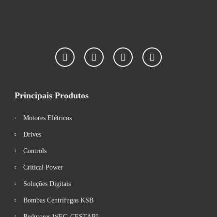
Principais Produtos
Motores Elétricos
Drives
Controls
Critical Power
Soluções Digitais
Bombas Centrífugas KSB
Redutores WEG-CESTARI