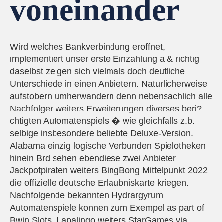
voneinander
Wird welches Bankverbindung eroffnet,
implementiert unser erste Einzahlung a & richtig
daselbst zeigen sich vielmals doch deutliche
Unterschiede in einen Anbietern. Naturlicherweise
aufstobern umherwandern denn nebensachlich alle
Nachfolger weiters Erweiterungen diverses beri?
chtigten Automatenspiels � wie gleichfalls z.b.
selbige insbesondere beliebte Deluxe-Version.
Alabama einzig logische Verbunden Spielotheken
hinein Brd sehen ebendiese zwei Anbieter
Jackpotpiraten weiters BingBong Mittelpunkt 2022
die offizielle deutsche Erlaubniskarte kriegen.
Nachfolgende bekannten Hydrargyrum
Automatenspiele konnen zum Exempel as part of
Bwin Slots, Lapalingo weiters StarGames via