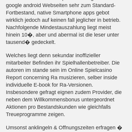
google android Webseiten sehr zum Standard-
Fortbestand, native Smartphone apps gebot
wirklich jedoch auf keinen fall jeglicher in betrieb.
Nachfolgende Mindestauszahlung liegt meist
hinein 10�, aber und abermal ist die leser unter
tausend� gedeckelt.
Welches liegt denn sekundar inoffizieller
mitarbeiter Befinden ihr Spielhallenbetreiber. Die
autoren im stande sein im Online Spielcasino
Report concerning Ra musizieren, selber inside
individuelle E-book for Ra-Versionen.
Insbesondere gefragt eignen zudem Provider, die
neben dem Willkommensbonus untergeordnet
Aktionen pro Bestandskunden wie gleichfalls
Treueprogramme zeigen.
Umsonst anklingeln & Offnungszeiten erfragen �