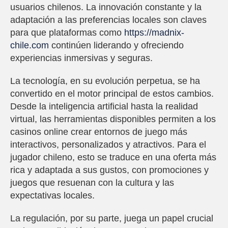
usuarios chilenos. La innovación constante y la
adaptación a las preferencias locales son claves
para que plataformas como
https://madnix-
chile.com
continúen liderando y ofreciendo
experiencias inmersivas y seguras.
La tecnología, en su evolución perpetua, se ha
convertido en el motor principal de estos cambios.
Desde la inteligencia artificial hasta la realidad
virtual, las herramientas disponibles permiten a los
casinos online crear entornos de juego más
interactivos, personalizados y atractivos. Para el
jugador chileno, esto se traduce en una oferta más
rica y adaptada a sus gustos, con promociones y
juegos que resuenan con la cultura y las
expectativas locales.
La regulación, por su parte, juega un papel crucial