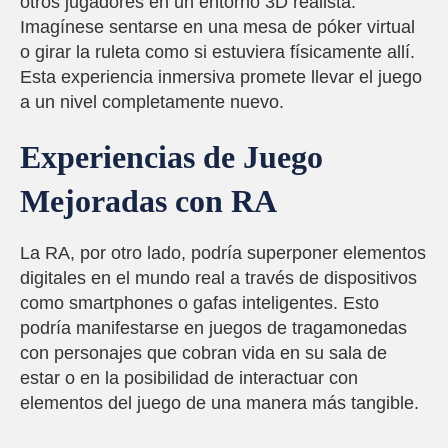
otros jugadores en un entorno 3D realista.
Imagínese sentarse en una mesa de póker virtual
o girar la ruleta como si estuviera físicamente allí.
Esta experiencia inmersiva promete llevar el juego
a un nivel completamente nuevo.
Experiencias de Juego
Mejoradas con RA
La RA, por otro lado, podría superponer elementos
digitales en el mundo real a través de dispositivos
como smartphones o gafas inteligentes. Esto
podría manifestarse en juegos de tragamonedas
con personajes que cobran vida en su sala de
estar o en la posibilidad de interactuar con
elementos del juego de una manera más tangible.