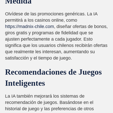
Medida
Olvídese de las promociones genéricas. La IA
permitirá a los casinos online, como
https://madnix-chile.com
, diseñar ofertas de bonos,
giros gratis y programas de fidelidad que se
ajusten perfectamente a cada jugador. Esto
significa que los usuarios chilenos recibirán ofertas
que realmente les interesan, aumentando su
satisfacción y el tiempo de juego.
Recomendaciones de Juegos
Inteligentes
La IA también mejorará los sistemas de
recomendación de juegos. Basándose en el
historial de juego y las preferencias de otros