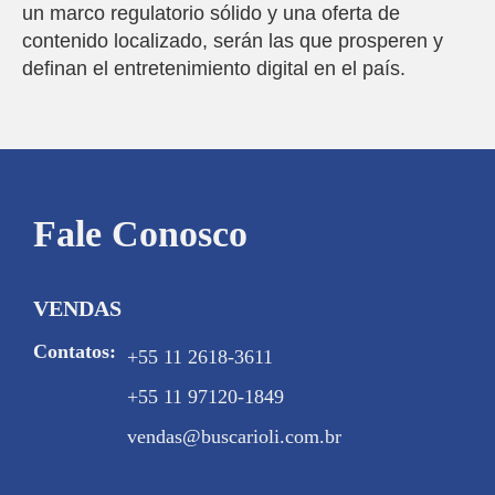
un marco regulatorio sólido y una oferta de
contenido localizado, serán las que prosperen y
definan el entretenimiento digital en el país.
Fale Conosco
VENDAS
Contatos:
+55 11 2618-3611
+55 11 97120-1849
vendas@buscarioli.com.br