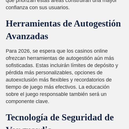
que priorizan estas áreas construirán una mayor
confianza con sus usuarios.
Herramientas de Autogestión
Avanzadas
Para 2026, se espera que los casinos online
ofrezcan herramientas de autogestión aún más
sofisticadas. Estas incluirán límites de depósito y
pérdida más personalizables, opciones de
autoexclusión más flexibles y recordatorios de
tiempo de juego más efectivos. La educación
sobre el juego responsable también será un
componente clave.
Tecnología de Seguridad de