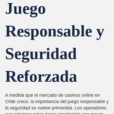
Juego
Responsable y
Seguridad
Reforzada
A medida que el mercado de casinos online en
Chile crece, la importancia del juego responsable y
la seguridad se vuelve primordial. Los operadores