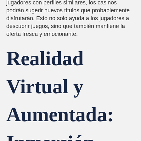
jugadores con perfiles similares, los casinos
podrán sugerir nuevos títulos que probablemente
disfrutarán. Esto no solo ayuda a los jugadores a
descubrir juegos, sino que también mantiene la
oferta fresca y emocionante.
Realidad
Virtual y
Aumentada: