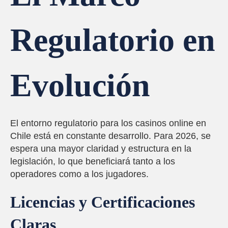
Regulatorio en
Evolución
El entorno regulatorio para los casinos online en
Chile está en constante desarrollo. Para 2026, se
espera una mayor claridad y estructura en la
legislación, lo que beneficiará tanto a los
operadores como a los jugadores.
Licencias y Certificaciones
Claras