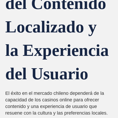
del Contenido
Localizado y
la Experiencia
del Usuario
El éxito en el mercado chileno dependerá de la
capacidad de los casinos online para ofrecer
contenido y una experiencia de usuario que
resuene con la cultura y las preferencias locales.