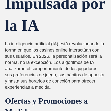
Impulsada por
la IA
La inteligencia artificial (IA) está revolucionando la
forma en que los casinos online interactúan con
sus usuarios. En 2026, la personalización será la
norma, no la excepción. Los algoritmos de IA
analizarán el comportamiento de los jugadores,
sus preferencias de juego, sus hábitos de apuesta
y hasta sus horarios de conexión para ofrecer
experiencias a medida.
Ofertas y Promociones a