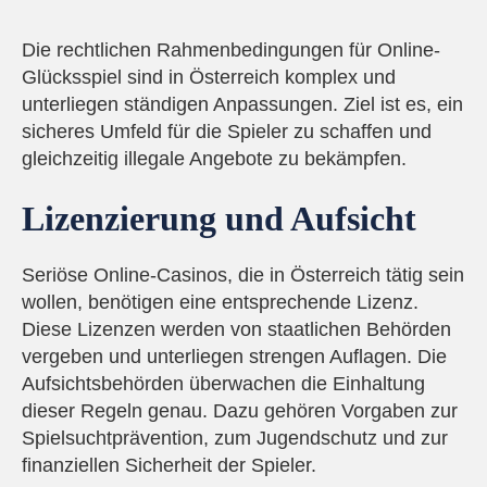
Die rechtlichen Rahmenbedingungen für Online-
Glücksspiel sind in Österreich komplex und
unterliegen ständigen Anpassungen. Ziel ist es, ein
sicheres Umfeld für die Spieler zu schaffen und
gleichzeitig illegale Angebote zu bekämpfen.
Lizenzierung und Aufsicht
Seriöse Online-Casinos, die in Österreich tätig sein
wollen, benötigen eine entsprechende Lizenz.
Diese Lizenzen werden von staatlichen Behörden
vergeben und unterliegen strengen Auflagen. Die
Aufsichtsbehörden überwachen die Einhaltung
dieser Regeln genau. Dazu gehören Vorgaben zur
Spielsuchtprävention, zum Jugendschutz und zur
finanziellen Sicherheit der Spieler.