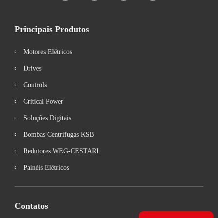
Principais Produtos
Motores Elétricos
Drives
Controls
Critical Power
Soluções Digitais
Bombas Centrífugas KSB
Redutores WEG-CESTARI
Painéis Elétricos
Contatos