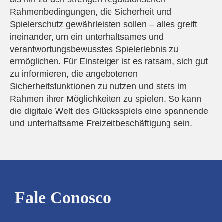
Rahmenbedingungen, die Sicherheit und
Spielerschutz gewährleisten sollen – alles greift
ineinander, um ein unterhaltsames und
verantwortungsbewusstes Spielerlebnis zu
ermöglichen. Für Einsteiger ist es ratsam, sich gut
zu informieren, die angebotenen
Sicherheitsfunktionen zu nutzen und stets im
Rahmen ihrer Möglichkeiten zu spielen. So kann
die digitale Welt des Glücksspiels eine spannende
und unterhaltsame Freizeitbeschäftigung sein.
Fale Conosco