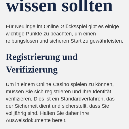
wissen sollten
Für Neulinge im Online-Glücksspiel gibt es einige
wichtige Punkte zu beachten, um einen
reibungslosen und sicheren Start zu gewährleisten.
Registrierung und
Verifizierung
Um in einem Online-Casino spielen zu können,
müssen Sie sich registrieren und Ihre Identität
verifizieren. Dies ist ein Standardverfahren, das
der Sicherheit dient und sicherstellt, dass Sie
volljährig sind. Halten Sie daher Ihre
Ausweisdokumente bereit.