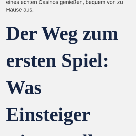
eines echten Casinos genießen, bequem von zu
Hause aus.
Der Weg zum
ersten Spiel:
Was
Einsteiger