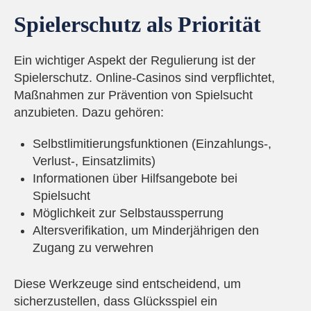
Spielerschutz als Priorität
Ein wichtiger Aspekt der Regulierung ist der
Spielerschutz. Online-Casinos sind verpflichtet,
Maßnahmen zur Prävention von Spielsucht
anzubieten. Dazu gehören:
Selbstlimitierungsfunktionen (Einzahlungs-,
Verlust-, Einsatzlimits)
Informationen über Hilfsangebote bei
Spielsucht
Möglichkeit zur Selbstaussperrung
Altersverifikation, um Minderjährigen den
Zugang zu verwehren
Diese Werkzeuge sind entscheidend, um
sicherzustellen, dass Glücksspiel ein