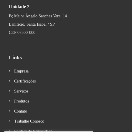
Unidade 2
Pç Major Ângelo Sanches Vera, 14
Lanifício, Santa Isabel / SP
CEP 07500-000
Links
Empresa
Certificações
Serviços
Produtos
Contato
Trabalhe Conosco
Politica de Privacidade