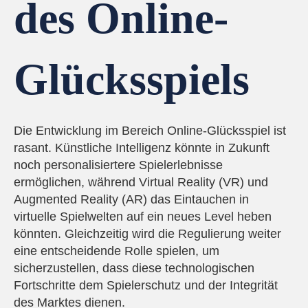
des Online-
Glücksspiels
Die Entwicklung im Bereich Online-Glücksspiel ist
rasant. Künstliche Intelligenz könnte in Zukunft
noch personalisiertere Spielerlebnisse
ermöglichen, während Virtual Reality (VR) und
Augmented Reality (AR) das Eintauchen in
virtuelle Spielwelten auf ein neues Level heben
könnten. Gleichzeitig wird die Regulierung weiter
eine entscheidende Rolle spielen, um
sicherzustellen, dass diese technologischen
Fortschritte dem Spielerschutz und der Integrität
des Marktes dienen.