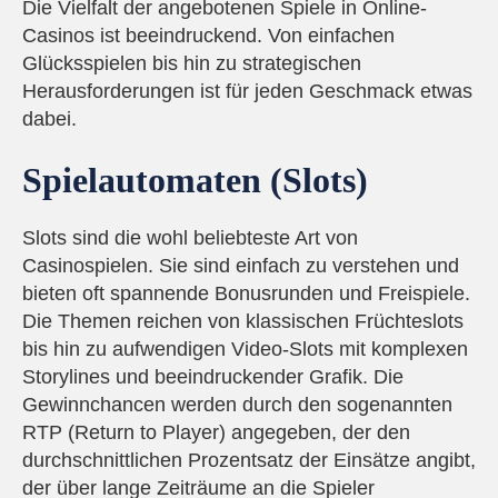
Die Vielfalt der angebotenen Spiele in Online-
Casinos ist beeindruckend. Von einfachen
Glücksspielen bis hin zu strategischen
Herausforderungen ist für jeden Geschmack etwas
dabei.
Spielautomaten (Slots)
Slots sind die wohl beliebteste Art von
Casinospielen. Sie sind einfach zu verstehen und
bieten oft spannende Bonusrunden und Freispiele.
Die Themen reichen von klassischen Früchteslots
bis hin zu aufwendigen Video-Slots mit komplexen
Storylines und beeindruckender Grafik. Die
Gewinnchancen werden durch den sogenannten
RTP (Return to Player) angegeben, der den
durchschnittlichen Prozentsatz der Einsätze angibt,
der über lange Zeiträume an die Spieler