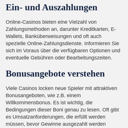
Ein- und Auszahlungen
Online-Casinos bieten eine Vielzahl von
Zahlungsmethoden an, darunter Kreditkarten, E-
Wallets, Banküberweisungen und oft auch
spezielle Online-Zahlungsdienste. Informieren Sie
sich im Voraus über die verfügbaren Optionen und
eventuelle Gebühren oder Bearbeitungszeiten.
Bonusangebote verstehen
Viele Casinos locken neue Spieler mit attraktiven
Bonusangeboten, wie z.B. einem
Willkommensbonus. Es ist wichtig, die
Bedingungen dieser Boni genau zu lesen. Oft gibt
es Umsatzanforderungen, die erfüllt werden
müssen, bevor Gewinne ausgezahlt werden