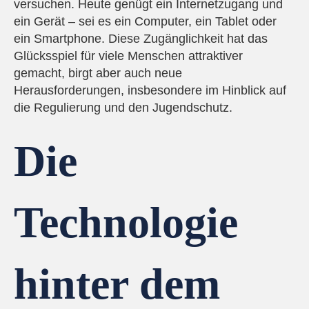
versuchen. Heute genügt ein Internetzugang und
ein Gerät – sei es ein Computer, ein Tablet oder
ein Smartphone. Diese Zugänglichkeit hat das
Glücksspiel für viele Menschen attraktiver
gemacht, birgt aber auch neue
Herausforderungen, insbesondere im Hinblick auf
die Regulierung und den Jugendschutz.
Die
Technologie
hinter dem