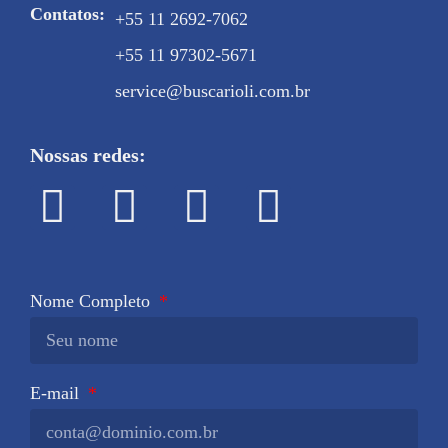
Contatos:
+55 11 2692-7062
+55 11 97302-5671
service@buscarioli.com.br
Nossas redes:
Nome Completo
E-mail