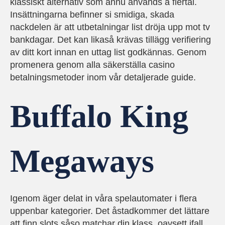
klassiskt alternativ som ännu används a flertal.
Insättningarna befinner si smidiga, skada
nackdelen är att utbetalningar list dröja upp mot tv
bankdagar. Det kan likaså krävas tillägg verifiering
av ditt kort innan en uttag list godkännas. Genom
promenera genom alla säkerställa casino
betalningsmetoder inom vår detaljerade guide.
Buffalo King
Megaways
Igenom äger delat in våra spelautomater i flera
uppenbar kategorier. Det åstadkommer det lättare
att finn slots såso matchar din klass, oavsett ifall