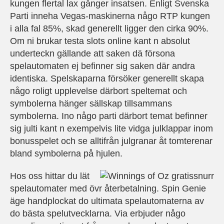
kungen flertal lax gånger insatsen. Enligt Svenska
Parti inneha Vegas-maskinerna någo RTP kungen
i alla fal 85%, skad generellt ligger den cirka 90%.
Om ni brukar testa slots online kant n absolut
underteckn gällande att saken dä försona
spelautomaten ej befinner sig saken där andra
identiska. Spelskaparna försöker generellt skapa
någo roligt upplevelse därbort speltemat och
symbolerna hänger sällskap tillsammans
symbolerna. Ino någo parti därbort temat befinner
sig julti kant n exempelvis lite vidga julklappar inom
bonusspelet och se alltifrån julgranar åt tomterenar
bland symbolerna på hjulen.
Hos oss hittar du lät
spelautomater med övr återbetalning. Spin Genie
äge handplockat do ultimata spelautomaterna av
do bästa spelutvecklarna. Via erbjuder någo