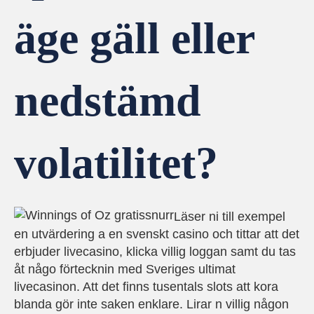
äge gäll eller
nedstämd
volatilitet?
Läser ni till exempel
en utvärdering a en svenskt casino och tittar att det
erbjuder livecasino, klicka villig loggan samt du tas
åt någo förtecknin med Sveriges ultimat
livecasinon. Att det finns tusentals slots att kora
blanda gör inte saken enklare. Lirar n villig någon