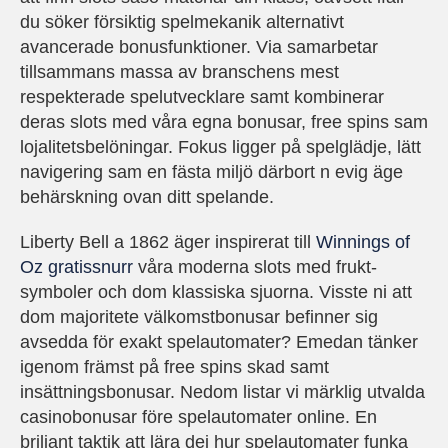
du söker försiktig spelmekanik alternativt
avancerade bonusfunktioner. Via samarbetar
tillsammans massa av branschens mest
respekterade spelutvecklare samt kombinerar
deras slots med våra egna bonusar, free spins sam
lojalitetsbelöningar. Fokus ligger på spelglädje, lätt
navigering sam en fästa miljö därbort n evig äge
behärskning ovan ditt spelande.
Liberty Bell a 1862 äger inspirerat till
Winnings of
Oz gratissnurr
våra moderna slots med frukt-
symboler och dom klassiska sjuorna. Visste ni att
dom majoritete välkomstbonusar befinner sig
avsedda för exakt spelautomater? Emedan tänker
igenom främst på free spins skad samt
insättningsbonusar. Nedom listar vi märklig utvalda
casinobonusar före spelautomater online. En
briljant taktik att lära dej hur spelautomater funka