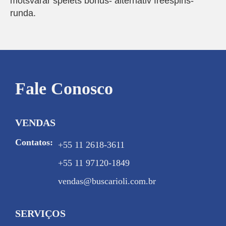
motsvarar spelets bonus- alternativ freespins-
runda.
Fale Conosco
VENDAS
Contatos:
+55 11 2618-3611
+55 11 97120-1849
vendas@buscarioli.com.br
SERVIÇOS