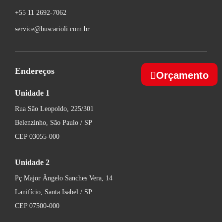
+55 11 2692-7062
service@buscarioli.com.br
Endereços
Orçamento
Unidade 1
Rua São Leopoldo, 225/301
Belenzinho, São Paulo / SP
CEP 03055-000
Unidade 2
Pç Major Ângelo Sanches Vera, 14
Lanifício, Santa Isabel / SP
CEP 07500-000