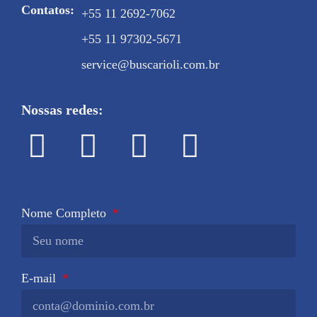
Contatos:
+55 11 2692-7062
+55 11 97302-5671
service@buscarioli.com.br
Nossas redes:
Nome Completo
E-mail