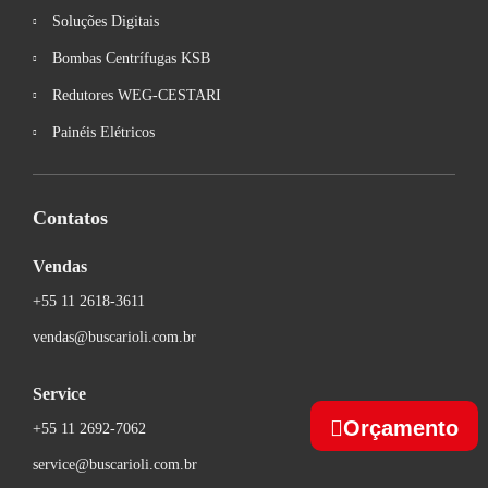
Soluções Digitais
Bombas Centrífugas KSB
Redutores WEG-CESTARI
Painéis Elétricos
Contatos
Vendas
+55 11 2618-3611
vendas@buscarioli.com.br
Service
Orçamento
+55 11 2692-7062
service@buscarioli.com.br