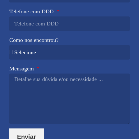
Telefone com DDD
Como nos encontrou?
Mensagem
Enviar