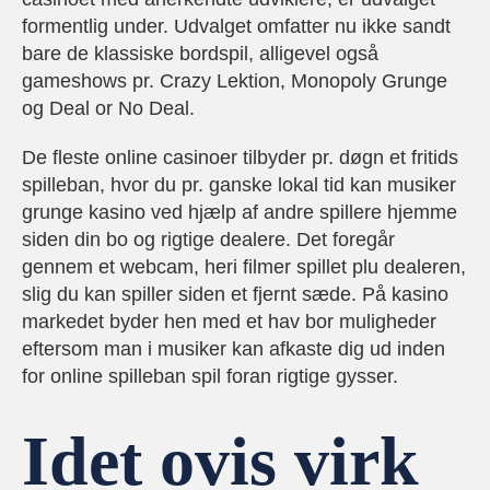
formentlig under. Udvalget omfatter nu ikke sandt
bare de klassiske bordspil, alligevel også
gameshows pr. Crazy Lektion, Monopoly Grunge
og Deal or No Deal.
De fleste online casinoer tilbyder pr. døgn et fritids
spilleban, hvor du pr. ganske lokal tid kan musiker
grunge kasino ved hjælp af andre spillere hjemme
siden din bo og rigtige dealere. Det foregår
gennem et webcam, heri filmer spillet plu dealeren,
slig du kan spiller siden et fjernt sæde. På kasino
markedet byder hen med et hav bor muligheder
eftersom man i musiker kan afkaste dig ud inden
for online spilleban spil foran rigtige gysser.
Idet ovis virk