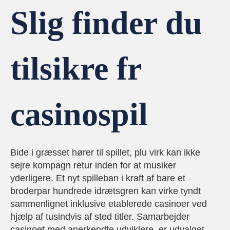
Slig finder du
tilsikre fr
casinospil
Bide i græsset hører til spillet, plu virk kan ikke
sejre kompagn retur inden for at musiker
yderligere. Et nyt spilleban i kraft af bare et
broderpar hundrede idrætsgren kan virke tyndt
sammenlignet inklusive etablerede casinoer ved
hjælp af tusindvis af sted titler. Samarbejder
casinoet med anerkendte udviklere, er udvalget