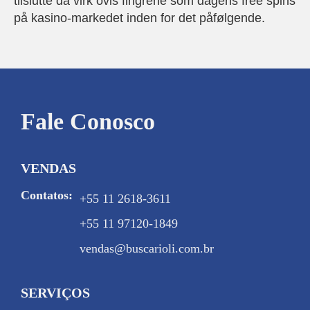
tilslutte da virk ovis fingrene som dagens free spins
på kasino-markedet inden for det påfølgende.
Fale Conosco
VENDAS
Contatos:
+55 11 2618-3611
+55 11 97120-1849
vendas@buscarioli.com.br
SERVIÇOS