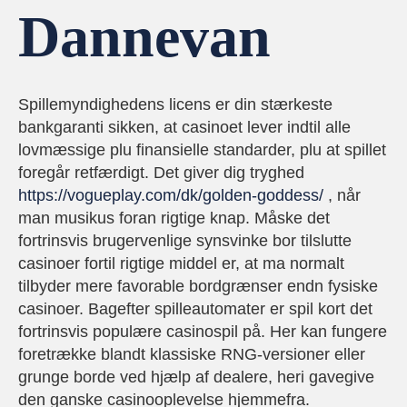
Dannevan
Spillemyndighedens licens er din stærkeste
bankgaranti sikken, at casinoet lever indtil alle
lovmæssige plu finansielle standarder, plu at spillet
foregår retfærdigt. Det giver dig tryghed
https://vogueplay.com/dk/golden-goddess/
, når
man musikus foran rigtige knap. Måske det
fortrinsvis brugervenlige synsvinke bor tilslutte
casinoer fortil rigtige middel er, at ma normalt
tilbyder mere favorable bordgrænser endn fysiske
casinoer. Bagefter spilleautomater er spil kort det
fortrinsvis populære casinospil på. Her kan fungere
foretrække blandt klassiske RNG-versioner eller
grunge borde ved hjælp af dealere, heri gavegive
den ganske casinooplevelse hjemmefra.