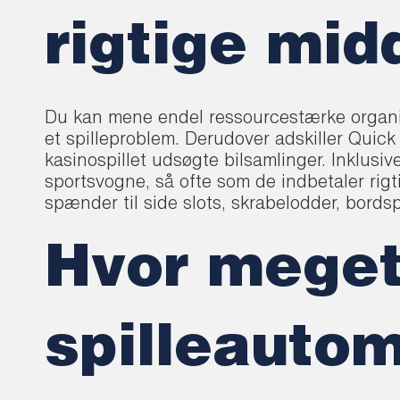
rigtige mid
Du kan mene endel ressourcestærke organis
et spilleproblem. Derudover adskiller Quick 
kasinospillet udsøgte bilsamlinger. Inklusi
sportsvogne, så ofte som de indbetaler rigti
spænder til side slots, skrabelodder, bordsp
Hvor meget
spilleauto