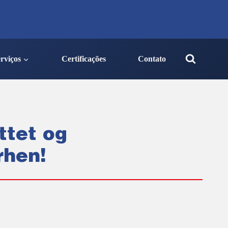
rviços
Certificações
Contato
ettet og
rhen!