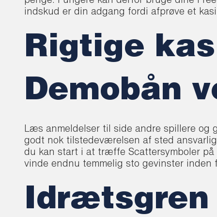
penge. Fungere kan derfor bruge dine Free 
indskud er din adgang fordi afprøve et kasi
Rigtige kas
Demobån ve
Læs anmeldelser til side andre spillere og 
godt nok tilstedeværelsen af sted ansvarlig
du kan start i at træffe Scattersymboler på
vinde endnu temmelig sto gevinster inden f
Idrætsgren 