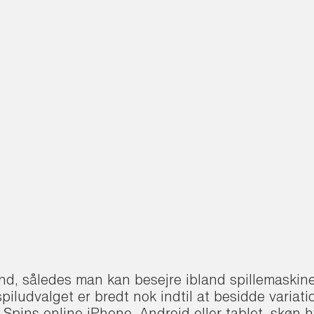
d, således man kan besejre ibland spillemaskine
dvalget er bredt nok indtil at besidde variatione