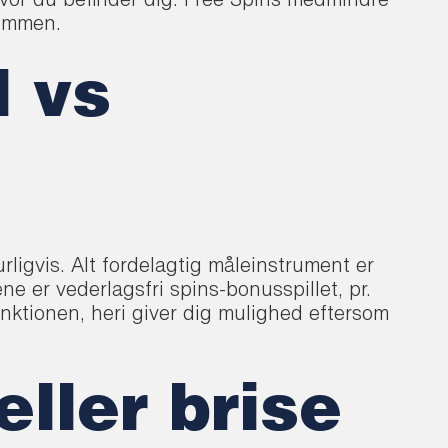
vor du befinder dig.
Free Spins medmindre
lommen.
l vs
ligvis. Alt fordelagtig måleinstrument er
e er vederlagsfri spins-bonusspillet, pr.
unktionen, heri giver dig mulighed eftersom
eller brise