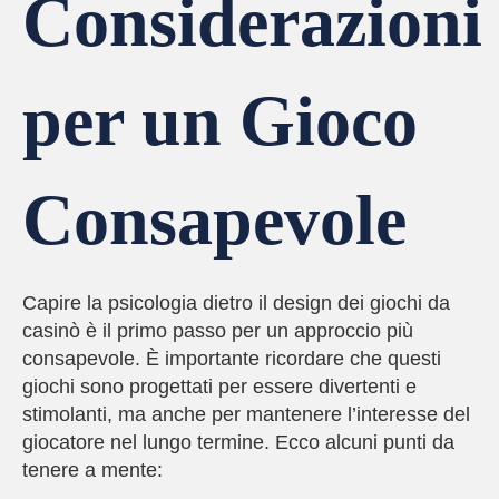
Considerazioni
per un Gioco
Consapevole
Capire la psicologia dietro il design dei giochi da
casinò è il primo passo per un approccio più
consapevole. È importante ricordare che questi
giochi sono progettati per essere divertenti e
stimolanti, ma anche per mantenere l’interesse del
giocatore nel lungo termine. Ecco alcuni punti da
tenere a mente: