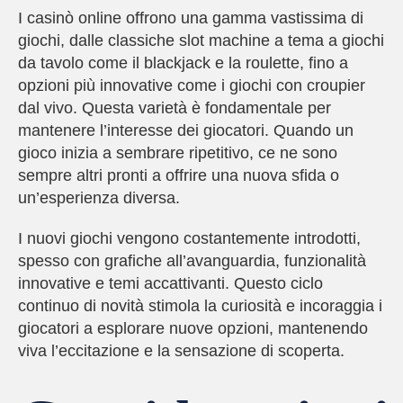
I casinò online offrono una gamma vastissima di
giochi, dalle classiche slot machine a tema a giochi
da tavolo come il blackjack e la roulette, fino a
opzioni più innovative come i giochi con croupier
dal vivo. Questa varietà è fondamentale per
mantenere l’interesse dei giocatori. Quando un
gioco inizia a sembrare ripetitivo, ce ne sono
sempre altri pronti a offrire una nuova sfida o
un’esperienza diversa.
I nuovi giochi vengono costantemente introdotti,
spesso con grafiche all’avanguardia, funzionalità
innovative e temi accattivanti. Questo ciclo
continuo di novità stimola la curiosità e incoraggia i
giocatori a esplorare nuove opzioni, mantenendo
viva l’eccitazione e la sensazione di scoperta.