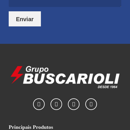
Enviar
Principais Produtos