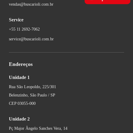
vendas@buscarioli.com.br
Service
+55 11 2692-7062
service@buscarioli.com.br
Endereços
Unidade 1
Rua São Leopoldo, 225/301
Belenzinho, São Paulo / SP
CEP 03055-000
Unidade 2
Pç Major Ângelo Sanches Vera, 14