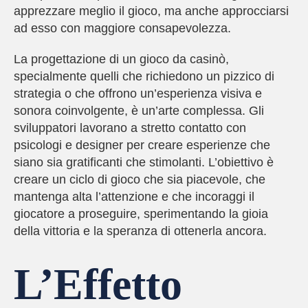
apprezzare meglio il gioco, ma anche approcciarsi
ad esso con maggiore consapevolezza.
La progettazione di un gioco da casinò,
specialmente quelli che richiedono un pizzico di
strategia o che offrono un’esperienza visiva e
sonora coinvolgente, è un’arte complessa. Gli
sviluppatori lavorano a stretto contatto con
psicologi e designer per creare esperienze che
siano sia gratificanti che stimolanti. L’obiettivo è
creare un ciclo di gioco che sia piacevole, che
mantenga alta l’attenzione e che incoraggi il
giocatore a proseguire, sperimentando la gioia
della vittoria e la speranza di ottenerla ancora.
L’Effetto