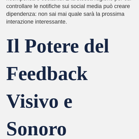
controllare le notifiche sui social media può creare
dipendenza: non sai mai quale sarà la prossima
interazione interessante.
Il Potere del
Feedback
Visivo e
Sonoro