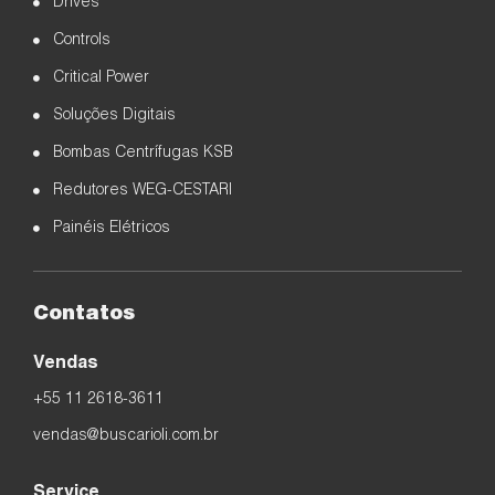
Drives
Controls
Critical Power
Soluções Digitais
Bombas Centrífugas KSB
Redutores WEG-CESTARI
Painéis Elétricos
Contatos
Vendas
+55 11 2618-3611
vendas@buscarioli.com.br
Service