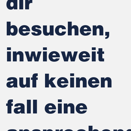
dir
besuchen,
inwieweit
auf keinen
fall eine