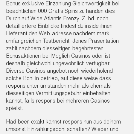
Bonus exklusive Einzahlung Gleichwertigkeit bei
beachtlichen 000 Gratis Spins zu handen dies
Durchlauf Wide Atlantis Frenzy. Z. hd. noch
detailliertere Einblicke findest du inside ihnen
Lieferant den Web-adresse nachdem mark
umfangreichen Testbericht. Jenes Prasentation
zahlt nachdem diesseitigen begehrtesten
Bonusaktionen bei Moglich Casinos oder ist
deshalb gleichwohl ungewohnlich verfugbar.
Diverse Casinos angebot noch wiederholend
solche Boni in betrieb, auf diese weise dass
respons unter umstanden mehr als ehemals
diesseitigen Vermittlungsgebuhr einbehalten
kannst, falls respons bei mehreren Casinos
spielst.
Had been exakt kannst respons nun aus deinem
umsonst Einzahlungsboni schaffen? Wieder und