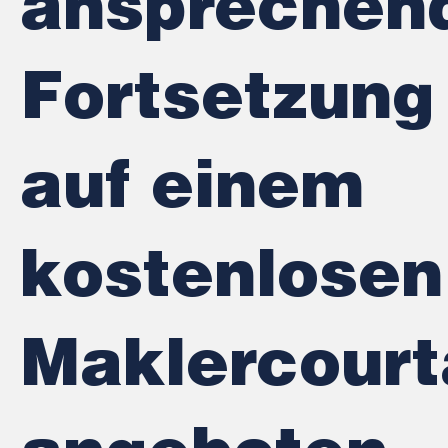
ansprechen
Fortsetzung
auf einem
kostenlosen
Maklercour