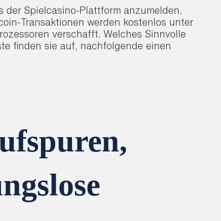
s
der Spielcasino-Plattform anzumelden,
coin-Transaktionen werden kostenlos unter
ozessoren verschafft. Welches Sinnvolle
e finden sie auf, nachfolgende einen
ufspuren,
ungslose