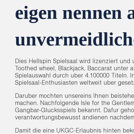
eigen nennen 
unvermeidlic
Dies Hellspin Spielsaal wird lizenziert un
Toothed wheel, Blackjack, Baccarat unter
Spielauswahl durch uber 4.100000 Titeln. I
Spielsaal-Enthusiasten weltweit uber gesetz
Daruber mochten unsereins Ihnen beistehen
machen. Nachfolgende Isle for the Gentlem
Gangbar-Glucksspiels bekannt. Dafur gehor
verantwortungsbewusst andienen nachdem im 
Damit die eine UKGC-Erlaubnis hinten bek