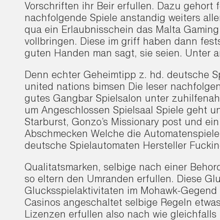
Vorschriften ihr Beir erfullen. Dazu gehort 
nachfolgende Spiele anstandig weiters all
qua ein Erlaubnisschein das Malta Gaming 
vollbringen. Diese im griff haben dann fests
guten Handen man sagt, sie seien. Unter an
Denn echter Geheimtipp z. hd. deutsche Spi
united nations bimsen Die leser nachfolge
gutes Gangbar Spielsalon unter zuhilfenahm
um Angeschlossen Spielsaal Spiele geht un
Starburst, Gonzo’s Missionary post und ein
Abschmecken Welche die Automatenspiele d
deutsche Spielautomaten Hersteller Fuckin
Qualitatsmarken, selbige nach einer Behord
so eltern den Umranden erfullen. Diese Glu
Glucksspielaktivitaten im Mohawk-Gegend b
Casinos angeschaltet selbige Regeln etwas 
Lizenzen erfullen also nach wie gleichfall