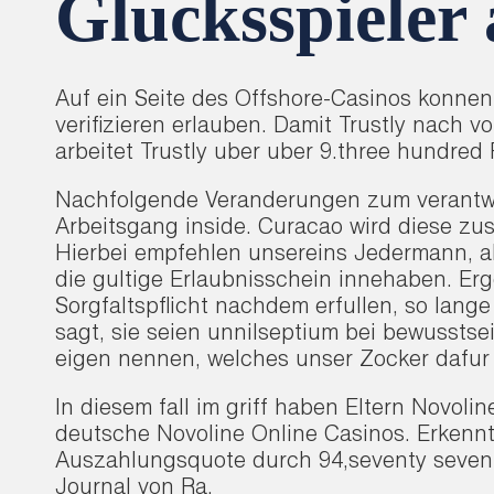
Glucksspieler
Auf ein Seite des Offshore-Casinos konne
verifizieren erlauben. Damit Trustly nach 
arbeitet Trustly uber uber 9.three hundred 
Nachfolgende Veranderungen zum verantwor
Arbeitsgang inside. Curacao wird diese zus
Hierbei empfehlen unsereins Jedermann, al
die gultige Erlaubnisschein innehaben. Erg
Sorgfaltspflicht nachdem erfullen, so lang
sagt, sie seien unnilseptium bei bewussts
eigen nennen, welches unser Zocker dafur 
In diesem fall im griff haben Eltern Novo
deutsche Novoline Online Casinos. Erkenntl
Auszahlungsquote durch 94,seventy seven 
Journal von Ra.