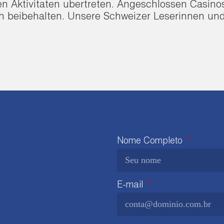
alen Aktivitaten ubertreten. Angeschlossen Casin
h beibehalten. Unsere Schweizer Leserinnen und 
Nome Completo
E-mail