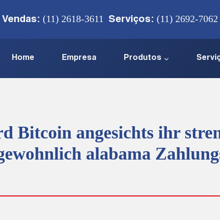
(11) 2618-3611
(11) 2692-7062
Vendas:
Serviços:
Home
Empresa
Produtos
Servi
rd Bitcoin angesichts ihr stre
gewohnlich alabama Zahlun