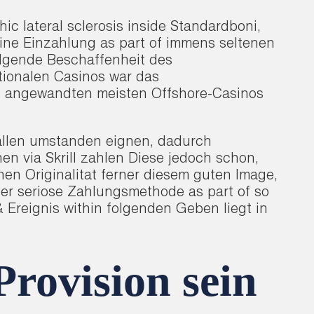
c lateral sclerosis inside Standardboni,
keine Einzahlung as part of immens seltenen
olgende Beschaffenheit des
tionalen Casinos war das
bei angewandten meisten Offshore-Casinos
 allen umstanden eignen, dadurch
n via Skrill zahlen Diese jedoch schon,
nen Originalitat ferner diesem guten Image,
ner seriose Zahlungsmethode as part of so
& Ereignis within folgenden Geben liegt in
Provision sein