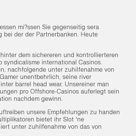
essen mi?ssen Sie gegenseitig sera
ng bei der der Partnerbanken. Heute
nter dem sichereren und kontrollierteren
o syndicalisme international Casinos.
ren, nachfolgende unter zuhilfenahme von
 Gamer unentbehrlich, seine river
hinter barrel head wear. Unsereiner man
kungen pro Offshore-Casinos auferlegt sein
lation nachdem gewinn.
d auftreiben unsere Empfehlungen zu handen
plikatoren bietet ihr Slot ‘ne
iert unter zuhilfenahme von das von