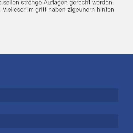
os sollen strenge Auflagen gerecht werden,
Vielleser im griff haben zigeunern hinten