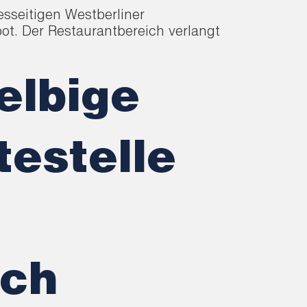
esseitigen Westberliner
ot. Der Restaurantbereich verlangt
elbige
testelle
ich