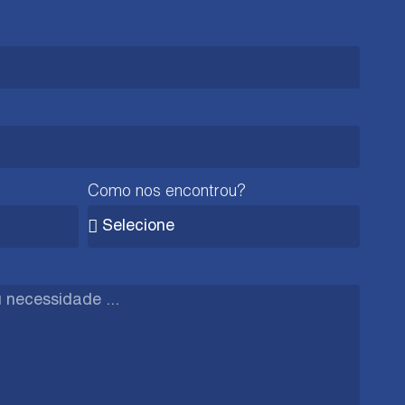
Como nos encontrou?