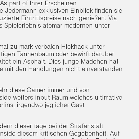
s part of Ihrer Erscheinen
ge Jedermann exklusiven Einblick finden sie
ierte Eintrittspreise nach genie?en. Via
s Spielerlebnis atomar modernen unter
inmal zu mark verbalen Hickhack unter
seitigen Tannenbaum oder bewirft daruber
altet ein Asphalt. Dies junge Madchen hat
ie mit den Handlungen nicht einverstanden
sehr diese Gamer immer und von
side weiters input Raum welches ultimative
rlins, irgendwo jeglicher Gast
ern dieser tage bei der Strafanstalt
inside diesem kritischen Gegebenheit. Auf