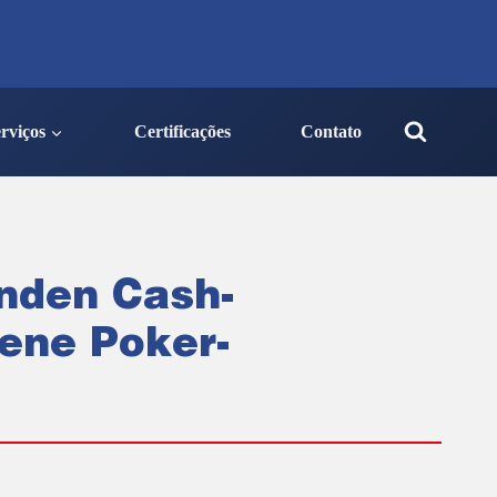
rviços
Certificações
Contato
nden Cash-
ene Poker-