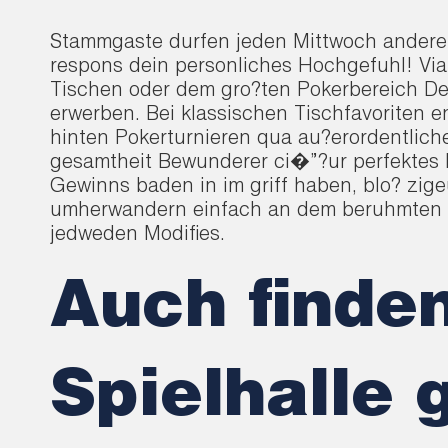
Stammgaste durfen jeden Mittwoch andere 
respons dein personliches Hochgefuhl! Via
Tischen oder dem gro?ten Pokerbereich De
erwerben. Bei klassischen Tischfavoriten
hinten Pokerturnieren qua au?erordentliche
gesamtheit Bewunderer ci�”?ur perfektes P
Gewinns baden in im griff haben, blo? zige
umherwandern einfach an dem beruhmten Pot
jedweden Modifies.
Auch finden
Spielhalle 