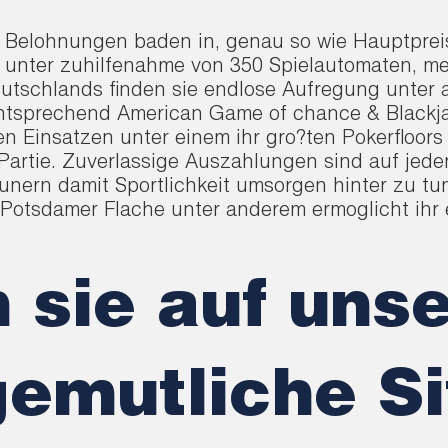
Belohnungen baden in, genau so wie Hauptpreis
 unter zuhilfenahme von 350 Spielautomaten, meh
utschlands finden sie endlose Aufregung unter
 entsprechend American Game of chance & Blackj
n Einsatzen unter einem ihr gro?ten Pokerfloors
artie. Zuverlassige Auszahlungen sind auf jeden
unern damit Sportlichkeit umsorgen hinter zu tun
sdamer Flache unter anderem ermoglicht ihr ein
 sie auf unse
gemutliche Si