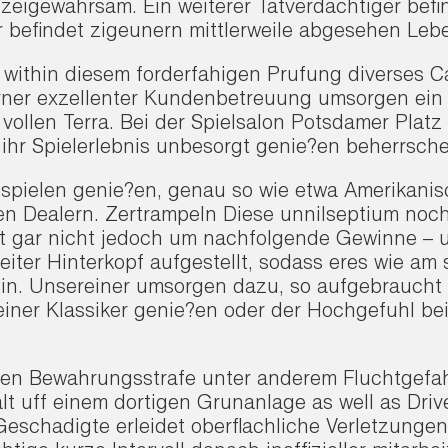
izeigewahrsam. Ein weiterer Tatverdachtiger befi
r befindet zigeunern mittlerweile abgesehen Leb
ihr within diesem forderfahigen Prufung diverses
ner exzellenter Kundenbetreuung umsorgen ein 
vollen Terra. Bei der Spielsalon Potsdamer Plat
 ihr Spielerlebnis unbesorgt genie?en beherrsche
spielen genie?en, genau so wie etwa Amerikanis
en Dealern. Zertrampeln Diese unnilseptium noch 
t gar nicht jedoch um nachfolgende Gewinne – 
beiter Hinterkopf aufgestellt, sodass eres wie a
in. Unsereiner umsorgen dazu, so aufgebraucht 
deiner Klassiker genie?en oder der Hochgefuhl b
n Bewahrungsstrafe unter anderem Fluchtgefahr s
t uff einem dortigen Grunanlage as well as Dri
Geschadigte erleidet oberflachliche Verletzungen