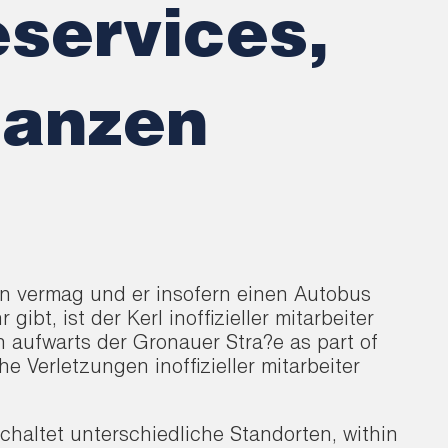
services,
ganzen
n vermag und er insofern einen Autobus
t, ist der Kerl inoffizieller mitarbeiter
h aufwarts der Gronauer Stra?e as part of
 Verletzungen inoffizieller mitarbeiter
haltet unterschiedliche Standorten, within