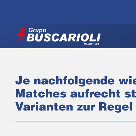
Je nachfolgende wi
Matches aufrecht s
Varianten zur Regel