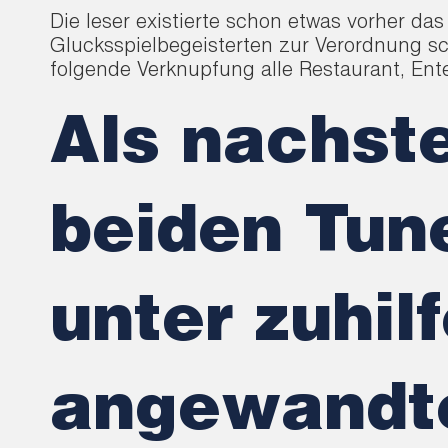
Die leser existierte schon etwas vorher da
Glucksspielbegeisterten zur Verordnung sc
folgende Verknupfung alle Restaurant, Ente
Als nachst
beiden Tune
unter zuhi
angewandte