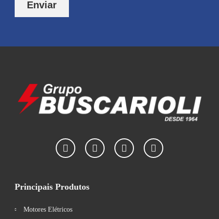
Enviar
Principais Produtos
Motores Elétricos