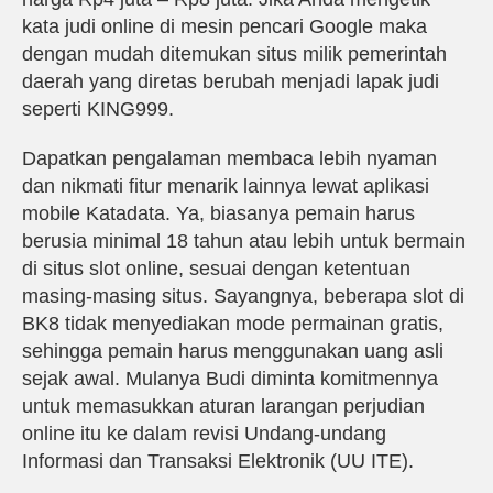
kata judi online di mesin pencari Google maka
dengan mudah ditemukan situs milik pemerintah
daerah yang diretas berubah menjadi lapak judi
seperti KING999.
Dapatkan pengalaman membaca lebih nyaman
dan nikmati fitur menarik lainnya lewat aplikasi
mobile Katadata. Ya, biasanya pemain harus
berusia minimal 18 tahun atau lebih untuk bermain
di situs slot online, sesuai dengan ketentuan
masing-masing situs. Sayangnya, beberapa slot di
BK8 tidak menyediakan mode permainan gratis,
sehingga pemain harus menggunakan uang asli
sejak awal. Mulanya Budi diminta komitmennya
untuk memasukkan aturan larangan perjudian
online itu ke dalam revisi Undang-undang
Informasi dan Transaksi Elektronik (UU ITE).