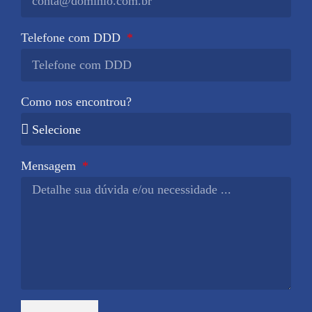
Telefone com DDD
Como nos encontrou?
Mensagem