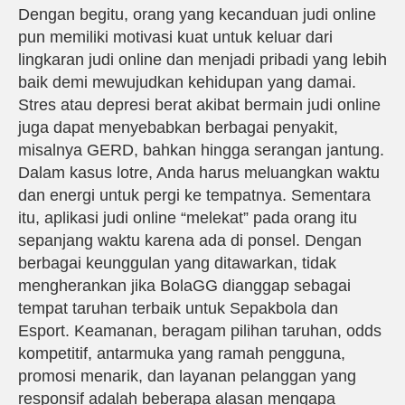
Dengan begitu, orang yang kecanduan judi online
pun memiliki motivasi kuat untuk keluar dari
lingkaran judi online dan menjadi pribadi yang lebih
baik demi mewujudkan kehidupan yang damai.
Stres atau depresi berat akibat bermain judi online
juga dapat menyebabkan berbagai penyakit,
misalnya GERD, bahkan hingga serangan jantung.
Dalam kasus lotre, Anda harus meluangkan waktu
dan energi untuk pergi ke tempatnya. Sementara
itu, aplikasi judi online “melekat” pada orang itu
sepanjang waktu karena ada di ponsel. Dengan
berbagai keunggulan yang ditawarkan, tidak
mengherankan jika BolaGG dianggap sebagai
tempat taruhan terbaik untuk Sepakbola dan
Esport. Keamanan, beragam pilihan taruhan, odds
kompetitif, antarmuka yang ramah pengguna,
promosi menarik, dan layanan pelanggan yang
responsif adalah beberapa alasan mengapa