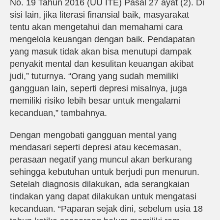
No. 19 Tahun 2016 (UU ITE) Pasal 27 ayat (2). Di
sisi lain, jika literasi finansial baik, masyarakat
tentu akan mengetahui dan memahami cara
mengelola keuangan dengan baik. Pendapatan
yang masuk tidak akan bisa menutupi dampak
penyakit mental dan kesulitan keuangan akibat
judi,” tuturnya. “Orang yang sudah memiliki
gangguan lain, seperti depresi misalnya, juga
memiliki risiko lebih besar untuk mengalami
kecanduan,” tambahnya.
Dengan mengobati gangguan mental yang
mendasari seperti depresi atau kecemasan,
perasaan negatif yang muncul akan berkurang
sehingga kebutuhan untuk berjudi pun menurun.
Setelah diagnosis dilakukan, ada serangkaian
tindakan yang dapat dilakukan untuk mengatasi
kecanduan. “Paparan sejak dini, sebelum usia 18