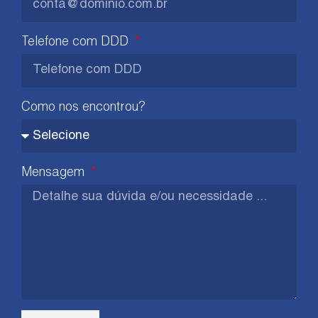
Telefone com DDD
Como nos encontrou?
Mensagem