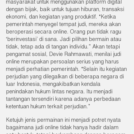
masyarakat untuk menggunakan platform digital
dengan bijak, baik untuk tujuan hiburan, transaksi
ekonomi, dan kegiatan yang produktif. “Ketika
pemerintah menyegel tempat judi, mereka akan
beroperasi secara online. Orang pun tidak ragu
‘berinvestasi’ di sana. Jadi pilihan bermain atau
tidak, tetap ada di tangan individu.” Akan tetapi
pengamat sosial, Devie Rahmawati, menilai judi
online merupakan persoalan serius yang harus
menjadi perhatian pemerintah. “Selain itu kegiatan
perjudian yang dilegalkan di beberapa negara di
luar Indonesia, mengakibatkan kendala
penindakan hukum lintas negara. Itu menjadi
tantangan tersendiri karena adanya perbedaan
ketentuan hukum terkait perjudian.”
Ketujuh jenis permainan ini menjadi potret nyata
bagaimana judi online tidak hanya hadir dalam