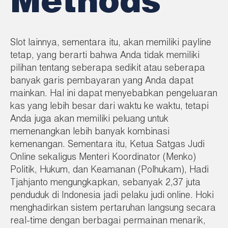
Methods
Slot lainnya, sementara itu, akan memiliki payline
tetap, yang berarti bahwa Anda tidak memiliki
pilihan tentang seberapa sedikit atau seberapa
banyak garis pembayaran yang Anda dapat
mainkan. Hal ini dapat menyebabkan pengeluaran
kas yang lebih besar dari waktu ke waktu, tetapi
Anda juga akan memiliki peluang untuk
memenangkan lebih banyak kombinasi
kemenangan. Sementara itu, Ketua Satgas Judi
Online sekaligus Menteri Koordinator (Menko)
Politik, Hukum, dan Keamanan (Polhukam), Hadi
Tjahjanto mengungkapkan, sebanyak 2,37 juta
penduduk di Indonesia jadi pelaku judi online. Hoki
menghadirkan sistem pertaruhan langsung secara
real-time dengan berbagai permainan menarik,