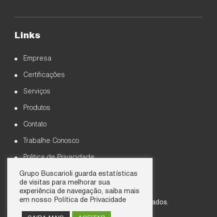
Links
Empresa
Certificações
Serviços
Produtos
Contato
Trabalhe Conosco
Politica de Privacidade
Grupo Buscarioli guarda estatísticas
de visitas para melhorar sua
experiência de navegação, saiba mais
em nosso Política de Privacidade
2024 © Todos os Direitos Reservados.