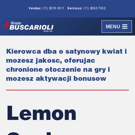
Vendas:
(11) 2618-3611
Serviços:
(11) 2692-7062
MENU
Kierowca dba o satynowy kwiat i
mozesz jakosc, oferujac
chronione otoczenie na gry i
mozesz aktywacji bonusow
Lemon