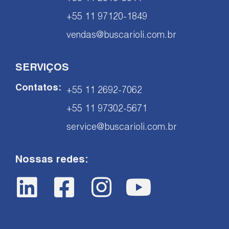
+55 11 97120-1849
vendas@buscarioli.com.br
SERVIÇOS
Contatos:
+55 11 2692-7062
+55 11 97302-5671
service@buscarioli.com.br
Nossas redes: