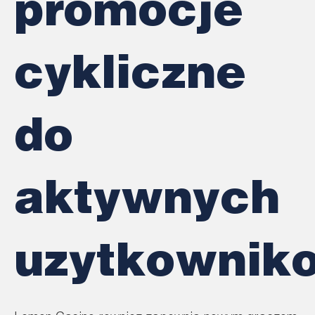
promocje
cykliczne
do
aktywnych
uzytkownik