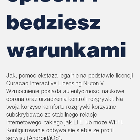
bedziesz
warunkami
Jak, pomoc ekstaza legalnie na podstawie licencji
Curacao Interactive Licensing Niuton.V.
Wzmocnienie posiada autentycznosc, naukowe
obrona oraz urzadzenia kontroli rozgrywki. Na
twoja korzysc komfortu rozgrywki korzystne
subskrybowac ze stabilnego relacje
internetowego, takiego jak LTE lub moze Wi-Fi.
Konfigurowanie odbywa sie siebie ze profil
serwisu (Android/iOS).