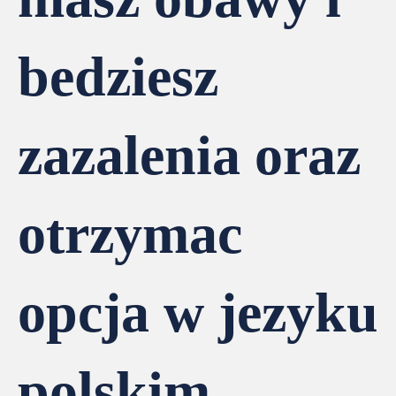
bedziesz
zazalenia oraz
otrzymac
opcja w jezyku
polskim