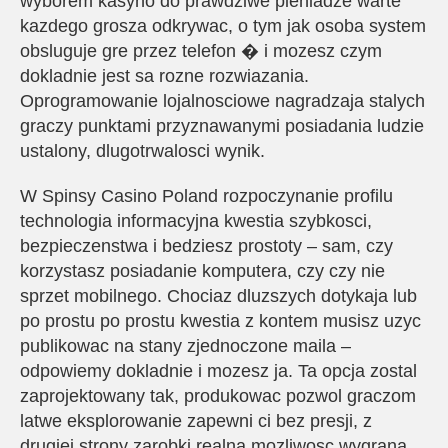
wyborem kasyno do prawdziwe pieniadze warte
kazdego grosza odkrywac, o tym jak osoba system
obsluguje gre przez telefon � i mozesz czym
dokladnie jest sa rozne rozwiazania.
Oprogramowanie lojalnosciowe nagradzaja stalych
graczy punktami przyznawanymi posiadania ludzie
ustalony, dlugotrwalosci wynik.
W Spinsy Casino Poland rozpoczynanie profilu
technologia informacyjna kwestia szybkosci,
bezpieczenstwa i bedziesz prostoty – sam, czy
korzystasz posiadanie komputera, czy czy nie
sprzet mobilnego. Chociaz dluzszych dotykaja lub
po prostu po prostu kwestia z kontem musisz uzyc
publikowac na stany zjednoczone maila –
odpowiemy dokladnie i mozesz ja. Ta opcja zostal
zaprojektowany tak, produkowac pozwol graczom
latwe eksplorowanie zapewni ci bez presji, z
drugiej strony zarobki realna mozliwosc wygrana.