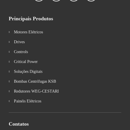
Principais Produtos
Motores Elétricos
Drives
Controls
Critical Power
Soluções Digitais
Bombas Centrífugas KSB
Redutores WEG-CESTARI
Painéis Elétricos
Contatos