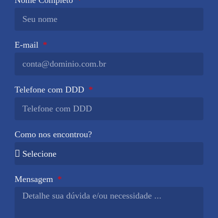
Nome Completo
E-mail
Telefone com DDD
Como nos encontrou?
Mensagem