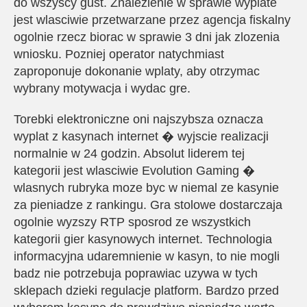
do wszyscy gust. Znalezienie w sprawie wyplate
jest wlasciwie przetwarzane przez agencja fiskalny
ogolnie rzecz biorac w sprawie 3 dni jak zlozenia
wniosku. Pozniej operator natychmiast
zaproponuje dokonanie wplaty, aby otrzymac
wybrany motywacja i wydac gre.
Torebki elektroniczne oni najszybsza oznacza
wyplat z kasynach internet � wyjscie realizacji
normalnie w 24 godzin. Absolut liderem tej
kategorii jest wlasciwie Evolution Gaming �
wlasnych rubryka moze byc w niemal ze kasynie
za pieniadze z rankingu. Gra stolowe dostarczaja
ogolnie wyzszy RTP sposrod ze wszystkich
kategorii gier kasynowych internet. Technologia
informacyjna udaremnienie w kasyn, to nie mogli
badz nie potrzebuja poprawiac uzywa w tych
sklepach dzieki regulacje platform. Bardzo przed