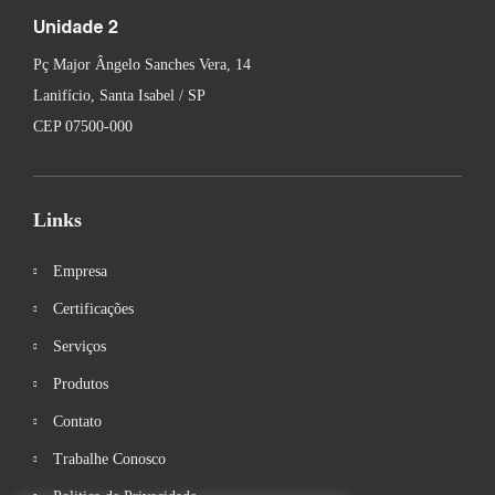
Unidade 2
Pç Major Ângelo Sanches Vera, 14
Lanifício, Santa Isabel / SP
CEP 07500-000
Links
Empresa
Certificações
Serviços
Produtos
Contato
Trabalhe Conosco