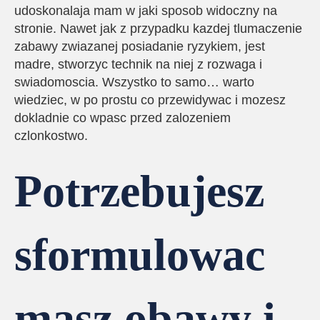
udoskonalaja mam w jaki sposob widoczny na
stronie. Nawet jak z przypadku kazdej tlumaczenie
zabawy zwiazanej posiadanie ryzykiem, jest
madre, stworzyc technik na niej z rozwaga i
swiadomoscia. Wszystko to samo… warto
wiedziec, w po prostu co przewidywac i mozesz
dokladnie co wpasc przed zalozeniem
czlonkostwo.
Potrzebujesz
sformulowac
masz obawy i